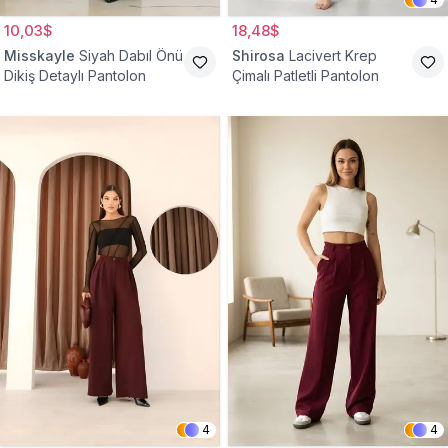
10,03$
18,48$
Misskayle
Siyah Dabıl Önü
Shirosa
Lacivert Krep
Dikiş Detaylı Pantolon
Çimalı Patletli Pantolon
4
4