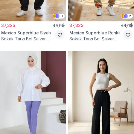
3
2
37,32$
44,11$
37,32$
44,11$
Mexico Superblue
Siyah
Mexico Superblue
Renkli
Sokak Tarzı Bol Şalvar
Sokak Tarzı Bol Şalvar
Pantolon
Pantolon