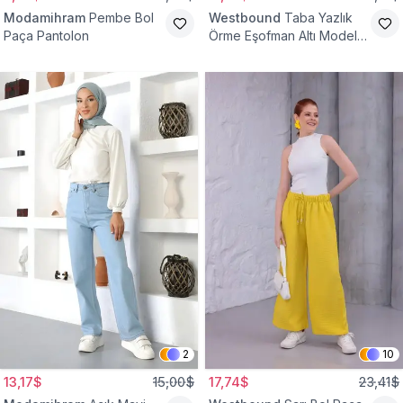
Modamihram
Pembe Bol
Westbound
Taba Yazlık
Paça Pantolon
Örme Eşofman Altı Model
Cepsiz Pantolon
2
10
13,17$
15,00$
17,74$
23,41$