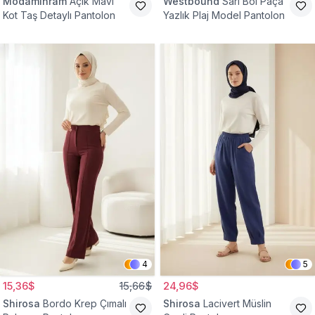
Modamihram
Açık Mavi
Westbound
Sarı Bol Paça
Kot Taş Detaylı Pantolon
Yazlık Plaj Model Pantolon
4
5
15,36$
15,66$
24,96$
Shirosa
Bordo Krep Çımalı
Shirosa
Lacivert Müslin