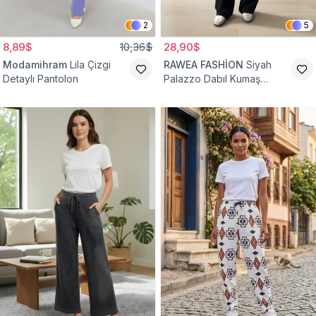
2
5
8,89$
10,36$
28,90$
Modamihram
Lila Çizgi
RAWEA FASHİON
Siyah
Detaylı Pantolon
Palazzo Dabıl Kumaş
Tesettür Pantolon