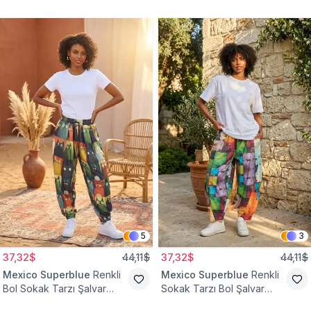
Tesettür Pantolon
Pantolon
5
3
37,32$
44,11$
37,32$
44,11$
Mexico Superblue
Renkli
Mexico Superblue
Renkli
Bol Sokak Tarzı Şalvar
Sokak Tarzı Bol Şalvar
Pantolon
Pantolon