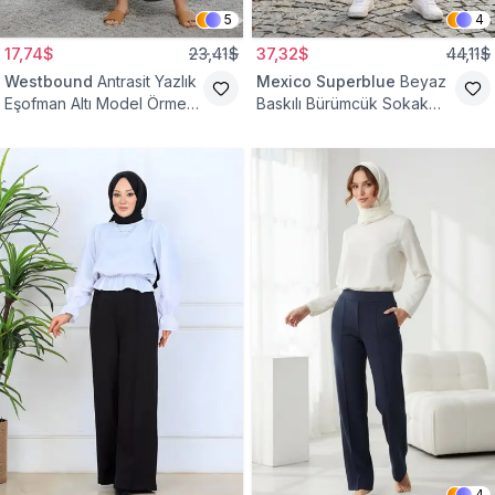
5
4
17,74$
23,41$
37,32$
44,11$
Westbound
Antrasit Yazlık
Mexico Superblue
Beyaz
Eşofman Altı Model Örme
Baskılı Bürümcük Sokak
Cepli Tesettür Pantolon
Tarzı Spor Baget Pantolon
4