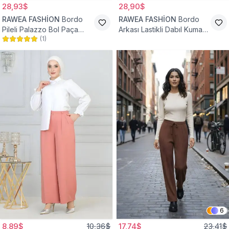
28,93$
28,90$
RAWEA FASHİON
Bordo
RAWEA FASHİON
Bordo
Pileli Palazzo Bol Paça
Arkası Lastikli Dabıl Kumaş
(
1
)
Yüksek Bel Tesettür
Palazzo Tesettür Pantolon
Pantolon
6
8,89$
10,36$
17,74$
23,41$