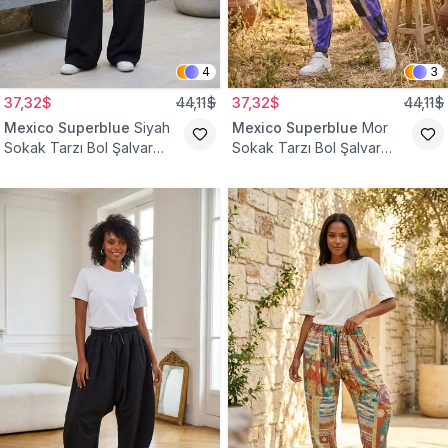
4
3
37,32$
44,11$
37,32$
44,11$
Mexico Superblue
Siyah
Mexico Superblue
Mor
Sokak Tarzı Bol Şalvar
Sokak Tarzı Bol Şalvar
Pantolon
Pantolon