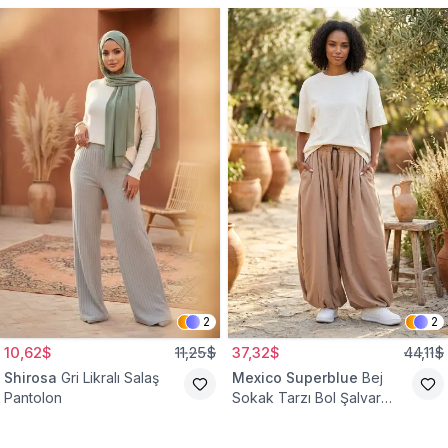
2
2
10,62$
11,25$
37,32$
44,11$
Shirosa
Gri Likralı Salaş
Mexico Superblue
Bej
Pantolon
Sokak Tarzı Bol Şalvar
Pantolon