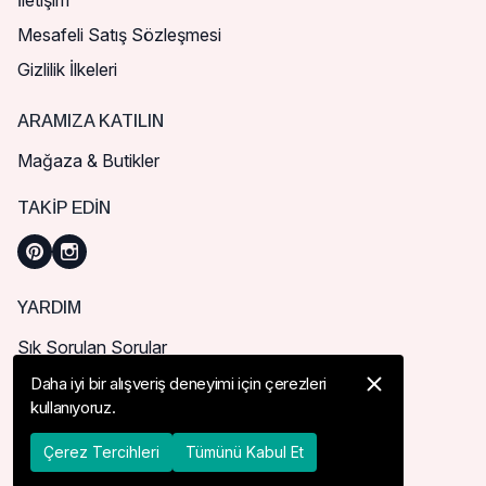
İletişim
Mesafeli Satış Sözleşmesi
Gizlilik İlkeleri
ARAMIZA KATILIN
Mağaza & Butikler
TAKIP EDIN
YARDIM
Sık Sorulan Sorular
Nasıl Sipariş Verebilirim?
Daha iyi bir alışveriş deneyimi için çerezleri
kullanıyoruz.
Kargo ve Teslimat
İade, İptal ve Değişim
Çerez Tercihleri
Tümünü Kabul Et