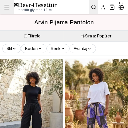
US
tesettür giyimde 12. yıl
Arvin Pijama Pantolon
Filtrele
Sırala: Popüler
Stil
Beden
Renk
Avantaj