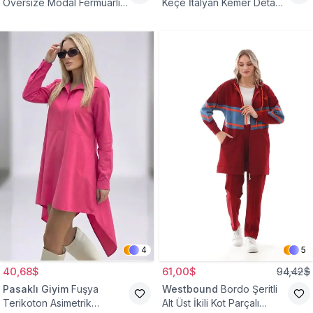
Oversize Modal Fermuarlı
Keçe İtalyan Kemer Detaylı
Sweat Tunik
Yelek
4
5
40,68$
61,00$
94,42$
Pasaklı Giyim
Fuşya
Westbound
Bordo Şeritli
Terikoton Asimetrik
Alt Üst İkili Kot Parçalı