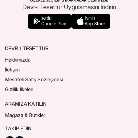
ÖZENLE SEÇİLMİŞ MARKALAR CEBİNİZDE
Devr-i Tesettür Uygulamasını İndirin
İNDİR
İNDİR
Google Play
App Store
DEVR-I TESETTÜR
Hakkımızda
İletişim
Mesafeli Satış Sözleşmesi
Gizlilik İlkeleri
ARAMIZA KATILIN
Mağaza & Butikler
TAKIP EDIN