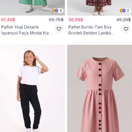
3
2
57,46$
69,78$
36,96$
49,28$
Pafim
Yeşil Desenli
Pafim
Bordo Tam Boy
İspanyol Paça Modal Kız
Brodeli Belden Lastikli
Çocuk Takım
Pamuk Kız Çocuk Etek