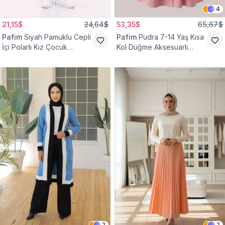
4
21,15$
24,64$
53,35$
65,67$
Pafim
Siyah Pamuklu Cepli
Pafim
Pudra 7-14 Yaş Kısa
İçi Polarlı Kız Çocuk
Kol Düğme Aksesuarlı
Eşofman Altı
Pamuk Kız Çocuk Elbise
2
2