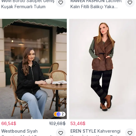
Wovi
Bordo Salopet Geniş
RAWEA FASHİON
Lacivert
Kuşak Fermuarlı Tulum
Kalın Fitilli Balıkçı Yaka
Pamuklu Triko Kazak
2
66,54$
102,68$
53,46$
Westbound
Siyah
EREN STYLE
Kahverengi