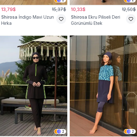
13,79$
15,37$
10,33$
12,50$
Shirosa
İndigo Mavi Uzun
Shirosa
Ekru Piliseli Deri
Hırka
Görünümlü Etek
2
2