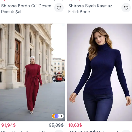
Shirosa
Bordo Gül Desen
Shirosa
Siyah Kaymaz
Pamuk Şal
Fırfırlı Bone
3
91,94$
95,39$
18,63$