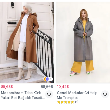
5
85,68$
88,57$
10,42$
Modamihram
Taba Kürk
Genel Markalar
Gri Help
Yakalı Beli Bağcıklı Tesettür
Me Trençkot
(
1
)
Mont