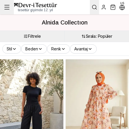
US
tesettür giyimde 12. yıl
Alnida Collectıon
Filtrele
Sırala: Popüler
Stil
Beden
Renk
Avantaj