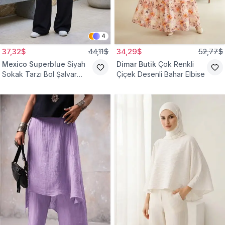
4
37,32$
44,11$
34,29$
52,77$
Mexico Superblue
Siyah
Dimar Butik
Çok Renkli
Sokak Tarzı Bol Şalvar
Çiçek Desenli Bahar Elbise
Pantolon