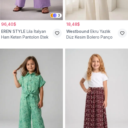
3
96,40$
18,48$
EREN STYLE
Lila İtalyan
Westbound
Ekru Yazlık
Ham Keten Pantolon Etek
Düz Kesim Bolero Panço