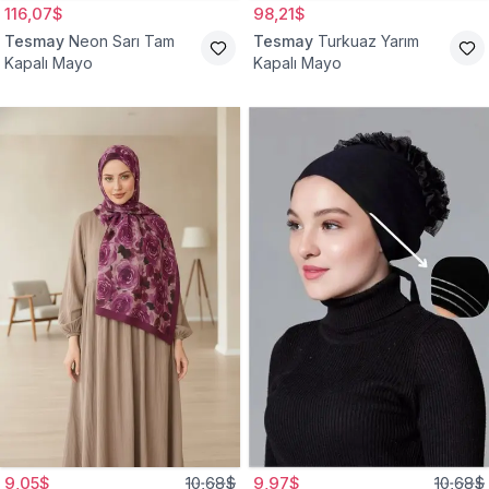
116,07$
98,21$
Tesmay
Neon Sarı Tam
Tesmay
Turkuaz Yarım
Kapalı Mayo
Kapalı Mayo
9,05$
10,68$
9,97$
10,68$