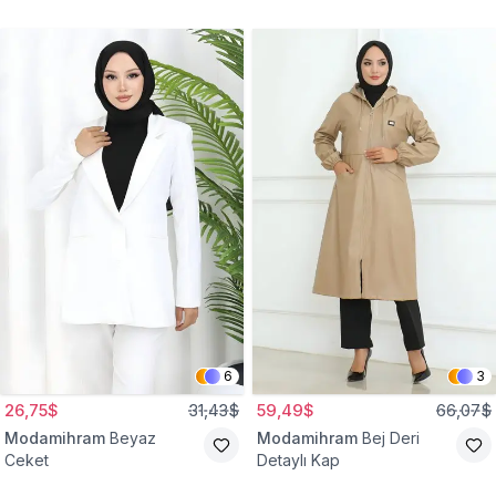
Gömlek Tunik
Eşofman Takım
6
3
26,75$
31,43$
59,49$
66,07$
Modamihram
Beyaz
Modamihram
Bej Deri
Ceket
Detaylı Kap