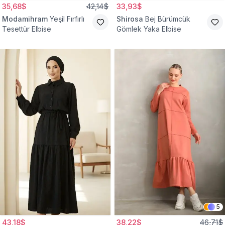
35,68$
42,14$
33,93$
Modamihram
Yeşil Fırfırlı
Shirosa
Bej Bürümcük
Tesettür Elbise
Gömlek Yaka Elbise
5
43,18$
38,22$
46,71$