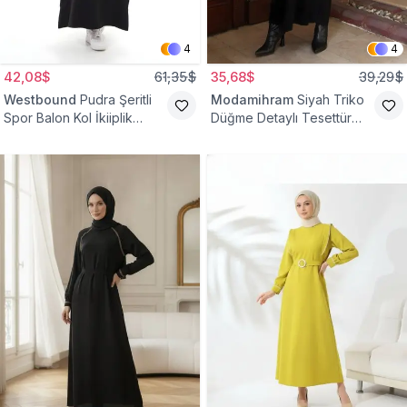
4
4
42,08$
61,35$
35,68$
39,29$
Westbound
Pudra Şeritli
Modamihram
Siyah Triko
Spor Balon Kol İkiiplik
Düğme Detaylı Tesettür
Tesettür Elbise
Elbise