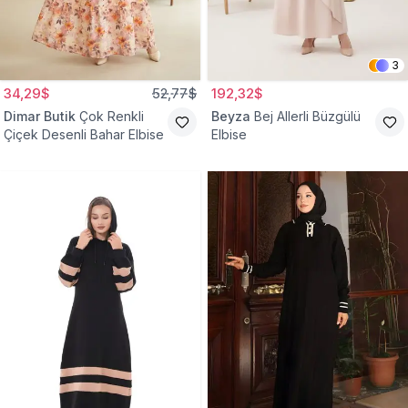
3
34,29$
52,77$
192,32$
Dimar Butik
Çok Renkli
Beyza
Bej Allerli Büzgülü
Çiçek Desenli Bahar Elbise
Elbise