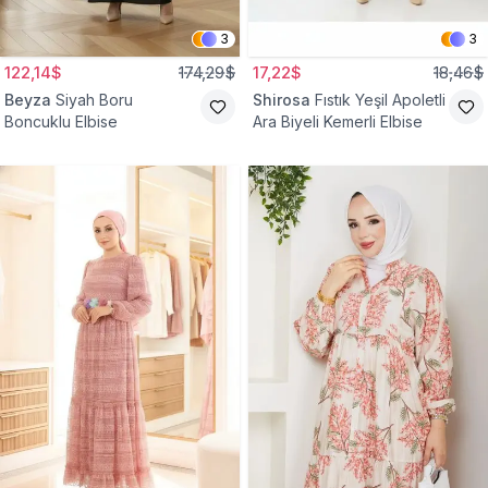
3
3
122,14$
174,29$
17,22$
18,46$
Beyza
Siyah Boru
Shirosa
Fıstık Yeşil Apoletli
Boncuklu Elbise
Ara Biyeli Kemerli Elbise