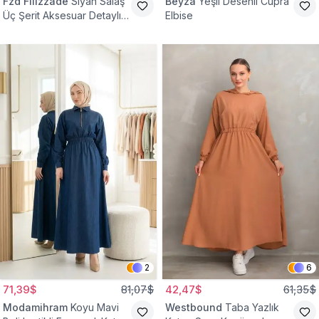
Fzd Filizzade
Siyah Salaş
Beyza
Yeşil Desenli Cupra
Üç Şerit Aksesuar Detaylı
Elbise
Kloş Elbise
2
6
71,39$
81,07$
42,47$
61,35$
Modamihram
Koyu Mavi
Westbound
Taba Yazlık