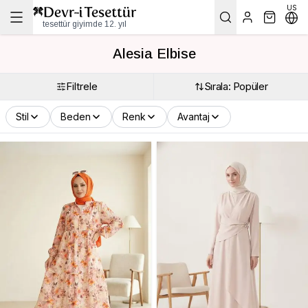
US
tesettür giyimde 12. yıl
Alesia Elbise
Filtrele
Sırala: Popüler
Stil
Beden
Renk
Avantaj