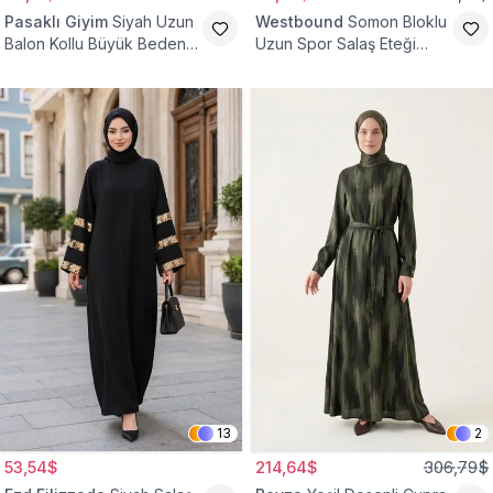
Pasaklı Giyim
Siyah Uzun
Westbound
Somon Bloklu
Balon Kollu Büyük Beden
Uzun Spor Salaş Eteği
Tesettür Elbise
Fırfırlı Tesettür Elbise
13
2
53,54$
214,64$
306,79$