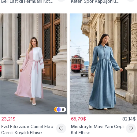
Beli Lastikli Fermuarlı Kot
Keten Spor Kapüşonlu
Elbise
Belden Büzgülü Cepli
Tesettür Elbise
8
23,21$
65,79$
82,14$
Fzd Filizzade
Camel Ekru
Misskayle
Mavi Yanı Cepli
Garnili Kuşaklı Elbise
Kot Elbise