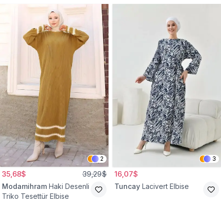
2
3
35,68$
39,29$
16,07$
Modamihram
Haki Desenli
Tuncay
Lacivert Elbise
Triko Tesettür Elbise