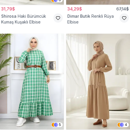
31,79$
34,29$
67,14$
Shirosa
Haki Bürümcük
Dimar Butik
Renkli Rüya
Kumaş Kuşaklı Elbise
Elbise
5
4