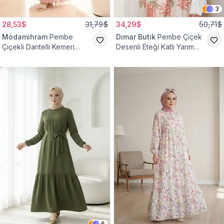
3
28,53$
31,79$
34,29$
50,71$
Modamihram
Pembe
Dimar Butik
Pembe Çiçek
Çiçekli Dantelli Kemeri
Desenli Eteği Katlı Yarım
Çiçekli Elbise
Düğmeli Elbise
6