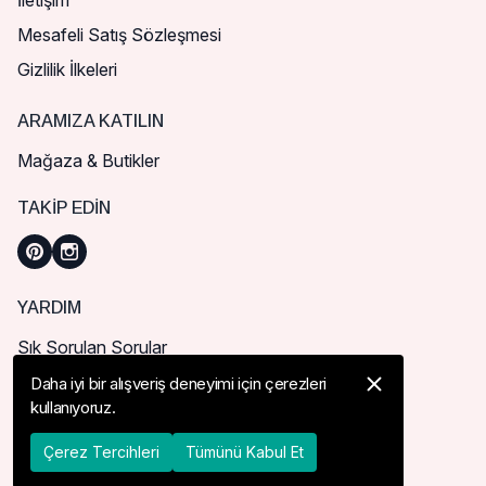
İletişim
Mesafeli Satış Sözleşmesi
Gizlilik İlkeleri
ARAMIZA KATILIN
Mağaza & Butikler
TAKIP EDIN
YARDIM
Sık Sorulan Sorular
Nasıl Sipariş Verebilirim?
Daha iyi bir alışveriş deneyimi için çerezleri
kullanıyoruz.
Kargo ve Teslimat
İade, İptal ve Değişim
Çerez Tercihleri
Tümünü Kabul Et