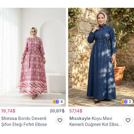
4
2
19,74$
20,87$
57,14$
Shirosa
Bordo Desenli
Misskayle
Koyu Mavi
Şifon Eteği Fırfırlı Elbise
Kemerli Düğmeli Kot Elbise
Takım