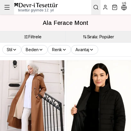
US
tesettür giyimde 12. yıl
Ala Ferace Mont
Filtrele
Sırala: Popüler
Stil
Beden
Renk
Avantaj