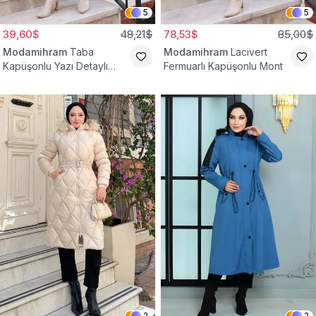
5
5
39,60$
48,21$
78,53$
85,00$
Modamihram
Taba
Modamihram
Lacivert
Kapüşonlu Yazı Detaylı
Fermuarlı Kapüşonlu Mont
Mont
2
2