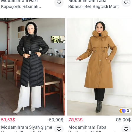
Modamihram
Haki
Modamihram
Taba
Kapüşonlu Ribanalı
Ribanalı Beli Bağcıklı Mont
Tesettür Mont
3
53,53$
60,00$
78,53$
85,00$
Modamihram
Siyah Şişme
Modamihram
Taba