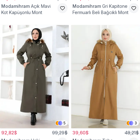
Modamihram
Açık Mavi
Modamihram
Gri Kapitone
Kot Kapüşonlu Mont
Fermuarlı Beli Bağcıklı Mont
5
3
92,82$
99,29$
39,60$
48,21$