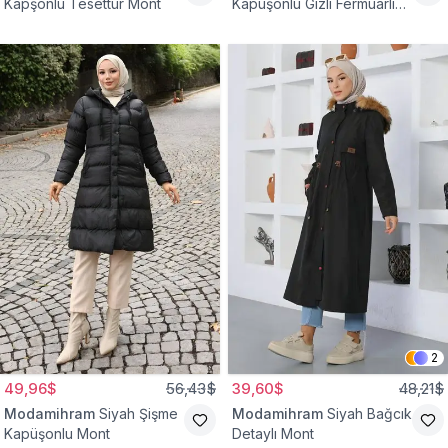
Kapşonlu Tesettür Mont
Kapüşonlu Gizli Fermuarlı
Mont
2
49,96$
56,43$
39,60$
48,21$
Modamihram
Siyah Şişme
Modamihram
Siyah Bağcık
Kapüşonlu Mont
Detaylı Mont