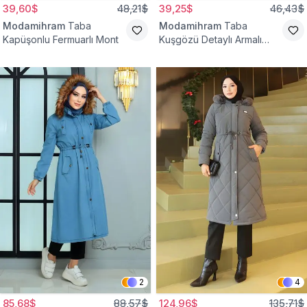
39,60$
48,21$
39,25$
46,43$
Modamihram
Taba
Modamihram
Taba
Kapüşonlu Fermuarlı Mont
Kuşgözü Detaylı Armalı
Mont
2
4
85,68$
88,57$
124,96$
135,71$