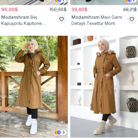
90,00$
150,00$
39,60$
48,21$
Modamihram
Bej
Modamihram
Mavi Garni
Kapüşonlu Kapitone
Detaylı Tesettür Mont
Kemerli Mont
3