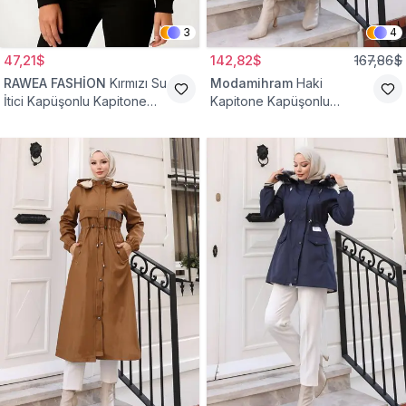
3
4
47,21$
142,82$
167,86$
RAWEA FASHİON
Kırmızı Su
Modamihram
Haki
İtici Kapüşonlu Kapitone
Kapitone Kapüşonlu
Astarlı Tesettür Mont
Fermuarlı Mont