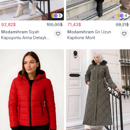
5
4
92,82$
100,00$
71,43$
98,21$
Modamihram
Siyah
Modamihram
Gri Uzun
Kapüşonlu Arma Detaylı
Kapitone Mont
Mont