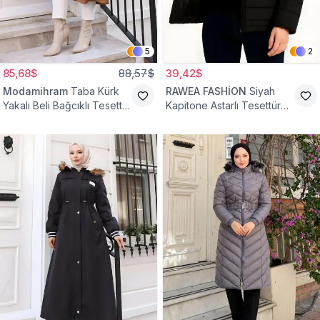
5
2
85,68$
88,57$
39,42$
Modamihram
Taba Kürk
RAWEA FASHİON
Siyah
Yakalı Beli Bağcıklı Tesettür
Kapitone Astarlı Tesettür
Mont
Mont