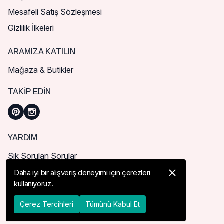
Mesafeli Satış Sözleşmesi
Gizlilik İlkeleri
ARAMIZA KATILIN
Mağaza & Butikler
TAKIP EDIN
YARDIM
Sık Sorulan Sorular
Nasıl Sipariş Verebilirim?
Daha iyi bir alışveriş deneyimi için çerezleri
kullanıyoruz.
Kargo ve Teslimat
İade, İptal ve Değişim
Çerez Tercihleri
Tümünü Kabul Et