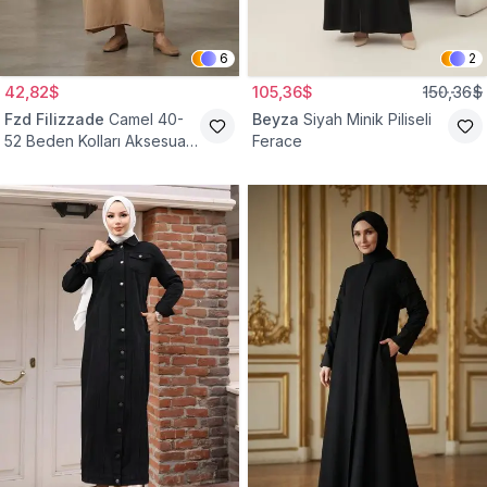
6
2
42,82$
105,36$
150,36$
Fzd Filizzade
Camel 40-
Beyza
Siyah Minik Piliseli
52 Beden Kolları Aksesuar
Ferace
Detaylı Elbise Ferace