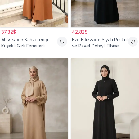
37,32$
42,82$
Misskayle
Kahverengi
Fzd Filizzade
Siyah Püskül
Kuşaklı Gizli Fermuarlı
ve Payet Detaylı Elbise
Ferace
Ferace