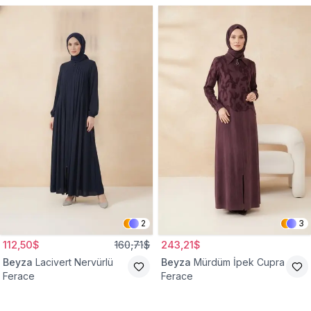
2
3
112,50$
160,71$
243,21$
Beyza
Lacivert Nervürlü
Beyza
Mürdüm İpek Cupra
Ferace
Ferace