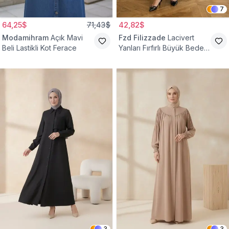
7
64,25$
71,43$
42,82$
Modamihram
Açık Mavi
Fzd Filizzade
Lacivert
Beli Lastikli Kot Ferace
Yanları Fırfırlı Büyük Beden
Elbise Ferace
3
3