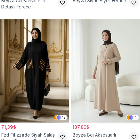
Beyza
Acı Kahve Pile
Beyza
Siyah Biyeli Ferace
Detaylı Ferace
12
4
71,39$
137,86$
Fzd Filizzade
Siyah Salaş
Beyza
Bej Aksesuarlı