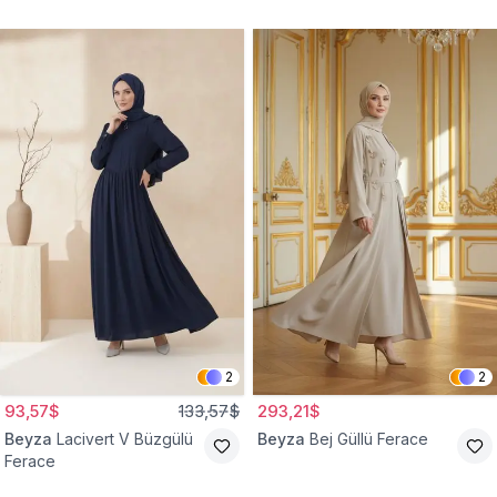
2
2
93,57$
133,57$
293,21$
Beyza
Lacivert V Büzgülü
Beyza
Bej Güllü Ferace
Ferace