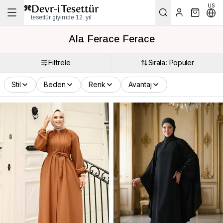
US
tesettür giyimde 12. yıl
Ala Ferace Ferace
Filtrele
Sırala: Popüler
Stil
Beden
Renk
Avantaj