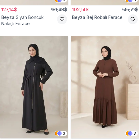
127,14$
181,43$
102,14$
145,71$
Beyza
Siyah Boncuk
Beyza
Bej Robalı Ferace
Nakışlı Ferace
3
3