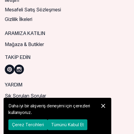
İletişim
Mesafeli Satış Sözleşmesi
Gizlilik İlkeleri
ARAMIZA KATILIN
Mağaza & Butikler
TAKIP EDIN
YARDIM
Sık Sorulan Sorular
Nasıl Sipariş Verebilirim?
Daha iyi bir alışveriş deneyimi için çerezleri
kullanıyoruz.
Kargo ve Teslimat
İade, İptal ve Değişim
Çerez Tercihleri
Tümünü Kabul Et