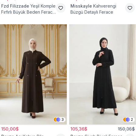
Fzd Filizzade
Yeşil Komple
Misskayle
Kahverengi
Fırfırlı Büyük Beden Ferace
Büzgü Detaylı Ferace
Elbise
3
2
150,00$
105,36$
150,36$