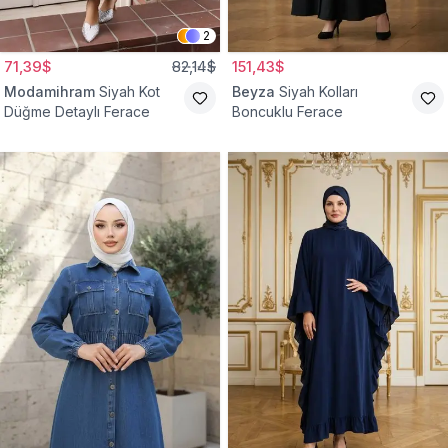
2
71,39$
82,14$
151,43$
Modamihram
Siyah Kot
Beyza
Siyah Kolları
Düğme Detaylı Ferace
Boncuklu Ferace