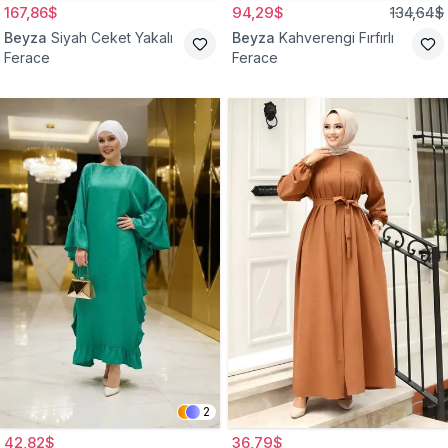
167,86$
94,29$
134,64$
Beyza
Siyah Ceket Yakalı
Beyza
Kahverengi Fırfırlı
Ferace
Ferace
2
42,82$
36,79$