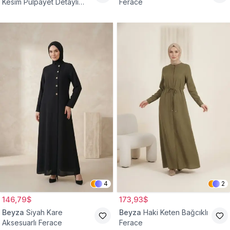
Kesim Pulpayet Detaylı
Ferace
Fermuarlı Ferace
4
2
146,79$
173,93$
Beyza
Siyah Kare
Beyza
Haki Keten Bağcıklı
Aksesuarlı Ferace
Ferace