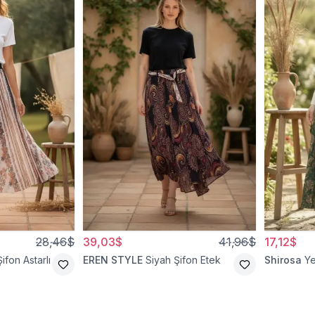
28,46$
39,03$
41,96$
17,12$
ifon Astarlı
EREN STYLE
Siyah Şifon Etek
Shirosa
Ye