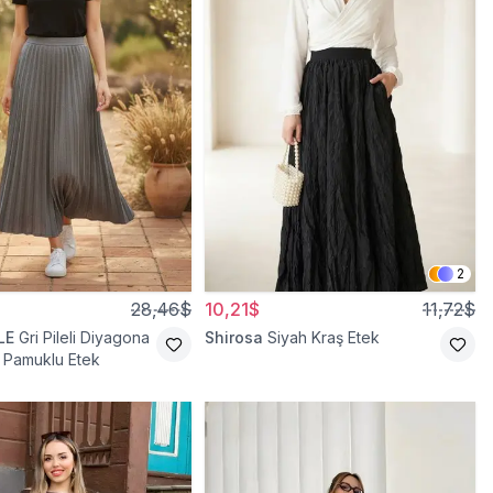
2
28,46$
10,21$
11,72$
LE
Gri Pileli Diyagona
Shirosa
Siyah Kraş Etek
li Pamuklu Etek