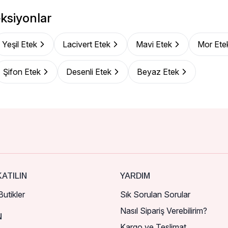
ksiyonlar
Yeşil Etek
Lacivert Etek
Mavi Etek
Mor Ete
Şifon Etek
Desenli Etek
Beyaz Etek
ATILIN
YARDIM
utikler
Sık Sorulan Sorular
Nasıl Sipariş Verebilirim?
N
Kargo ve Teslimat