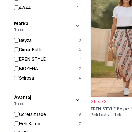
42/44
1
44
1
Marka
46
1
Tümü
46/48
2
Beyza
3
Dimar Butik
3
EREN STYLE
7
MOZENA
2
Shirosa
4
Avantaj
26,47$
Tümü
EREN STYLE
Beyaz Ş
Ücretsiz İade
19
Beli Lastikli Etek
Hızlı Kargo
17