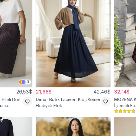
3
26,53$
21,96$
42,46$
32,14$
Pileli Dört
Dimar Butik
Lacivert Kloş Kemer
MOZENA
kuma
Hediyeli Etek
İşlemeli Et