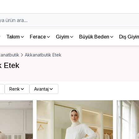
Takım
Ferace
Giyim
Büyük Beden
Dış Giyi
anatbutik
Akkanatbutik Etek
k Etek
Renk
Avantaj