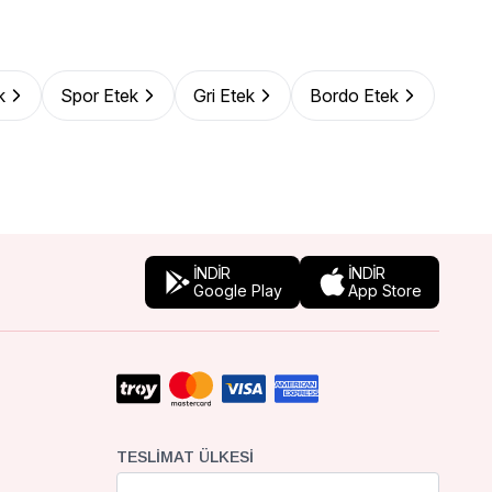
k
Spor Etek
Gri Etek
Bordo Etek
İNDİR
İNDİR
Google Play
App Store
TESLIMAT ÜLKESI