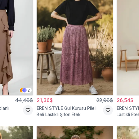
2
44,46$
21,36$
22,96$
26,54$
lanlı
EREN STYLE
Gül Kurusu Pileli
EREN STY
Beli Lastikli Şifon Etek
Lastikli Ete