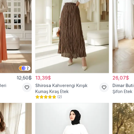
2
12,50$
13,39$
26,07$
Deri
Shirosa
Kahverengi Kırışık
Dimar Buti
Kumaş Kıraş Etek
Şifon Etek
(
2
)