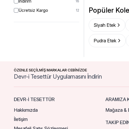
İndirim
16
Popüler Kole
Ücretsiz Kargo
12
Siyah Etek
Pudra Etek
ÖZENLE SEÇİLMİŞ MARKALAR CEBİNİZDE
Devr-i Tesettür Uygulamasını İndirin
DEVR-I TESETTÜR
ARAMIZA K
Hakkımızda
Mağaza & B
İletişim
TAKIP EDI
Mesafeli Satış Sözleşmesi