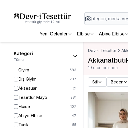
tesettür giyimde 12. yıl
Yeni Gelenler
Elbise
Abiye Elbise
Devr-i Tesettür
Akk
Kategori
Akkanatbuti
Tümü
19 ürün bulundu.
Giyim
583
Dış Giyim
287
Stil
Beden
Aksesuar
21
Tesettür Mayo
281
Elbise
107
Abiye Elbise
47
Tunik
55