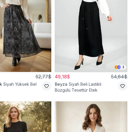
3
52,77$
49,18$
54,64$
k
Siyah Yüksek Bel
Beyza
Siyah Beli Lastikli
Büzgülü Tesettür Etek