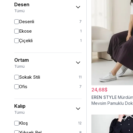
Desen
Tümü
Desenli
7
Ekose
1
Çiçekli
1
Ortam
Tümü
Sokak Stili
11
Ofis
7
24,68$
EREN STYLE
Mürdüm 
Mevsim Pamuklu Do
Kalıp
Viskon Etek
Tümü
Kloş
12
Yüksek Bel
8