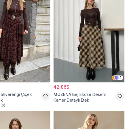
2
42,86$
Kahverengi Çiçek
MOZENA
Bej Ekose Desenli
ek
Kemer Detaylı Etek
(
6
)