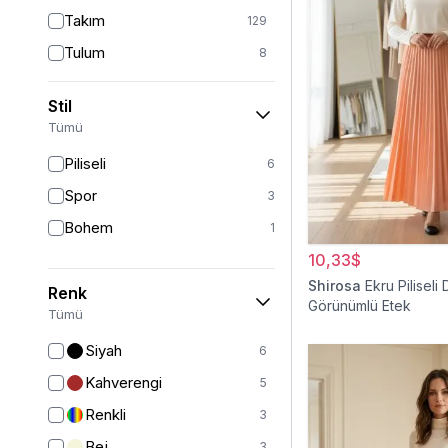
Takım
129
Tulum
8
Pantolon
151
Stil
Etek
19
Tümü
Pantolon Etek
2
Piliseli
6
Bluz & Gömlek
15
Spor
3
Kazak
6
Bohem
1
Eşofman
62
10,33$
Şal
6
Shirosa
Ekru Piliseli 
Renk
Görünümlü Etek
Bone
15
Tümü
Ferace
126
Siyah
6
Kap & Pardesü
23
Kahverengi
5
Trençkot
32
Renkli
3
Hırka
4
Bej
3