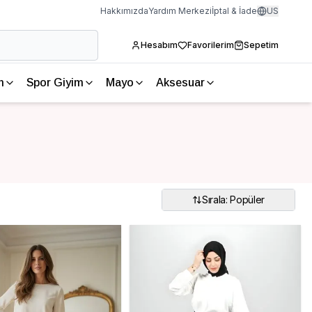
Hakkımızda
Yardım Merkezi
İptal & İade
US
Hesabım
Favorilerim
Sepetim
m
Spor Giyim
Mayo
Aksesuar
Sırala: Popüler