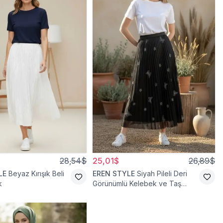
28,54$
25,01$
26,89$
LE
Beyaz Kırışık Beli
EREN STYLE
Siyah Pileli Deri
k
Görünümlü Kelebek ve Taş
Detaylı Pamuklu Viskon Etek