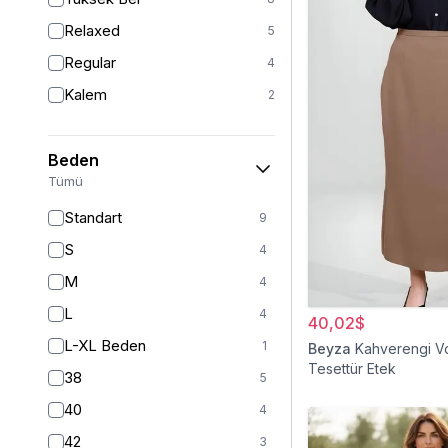
Relaxed
5
Regular
4
Kalem
2
Beden
Tümü
Standart
9
S
4
M
4
L
4
40,02$
L-XL Beden
1
Beyza
Kahverengi Vo
Tesettür Etek
38
5
40
4
42
3