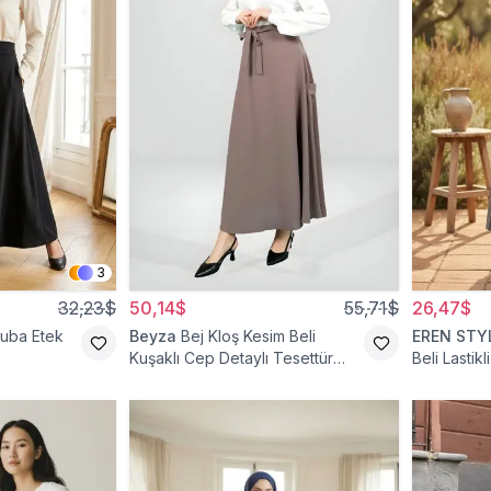
3
32,23$
50,14$
55,71$
26,47$
cuba Etek
Beyza
Bej Kloş Kesim Beli
EREN STY
Kuşaklı Cep Detaylı Tesettür
Beli Lastik
Etek