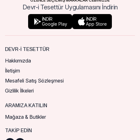
ÖZENLE SEÇİLMİŞ MARKALAR CEBİNİZDE
Devr-i Tesettür Uygulamasını İndirin
İNDİR
İNDİR
Google Play
App Store
DEVR-I TESETTÜR
Hakkımızda
İletişim
Mesafeli Satış Sözleşmesi
Gizlilik İlkeleri
ARAMIZA KATILIN
Mağaza & Butikler
TAKIP EDIN