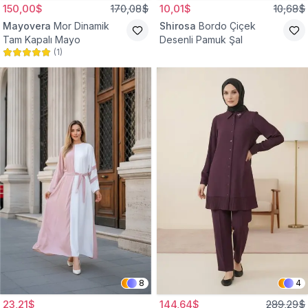
150,00$
170,08$
10,01$
10,68$
Mayovera
Mor Dinamik
Shirosa
Bordo Çiçek
Tam Kapalı Mayo
Desenli Pamuk Şal
(
1
)
8
4
23,21$
144,64$
289,29$