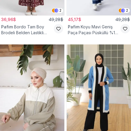
2
2
36,96$
49,28$
45,17$
49,28$
Pafim
Bordo Tam Boy
Pafim
Koyu Mavi Geniş
Brodeli Belden Lastikli
Paça Paçası Püsküllü %100
Pamuk Kız Çocuk Etek
Pamuk Kız Çocuk Kot
Pantolon