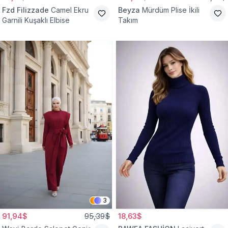
Fzd Filizzade
Camel Ekru
Beyza
Mürdüm Plise İkili
Garnili Kuşaklı Elbise
Takım
3
91,94$
95,39$
18,63$