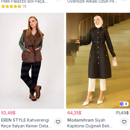
Pileli Palazzo Bol Paça
Oversize Arkası Uzun Pileli
(
1
)
Yüksek Bel Tesettür
Kollu Keten Gömlek Tunik
Pantolon
4
53,46$
64,25$
71,43$
EREN STYLE
Kahverengi
Modamihram
Siyah
Keçe İtalyan Kemer Detaylı
Kapitone Düğmeli Beli