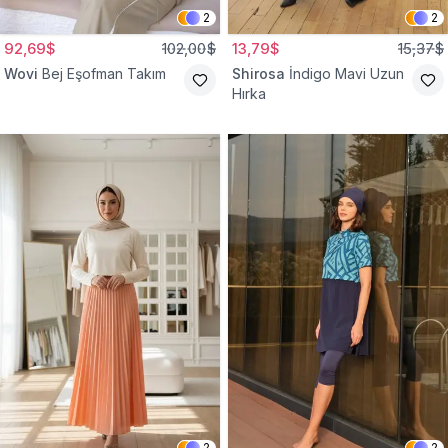
2
2
92,69$
102,00$
13,79$
15,37$
Wovi
Bej Eşofman Takım
Shirosa
İndigo Mavi Uzun
Hırka
2
2