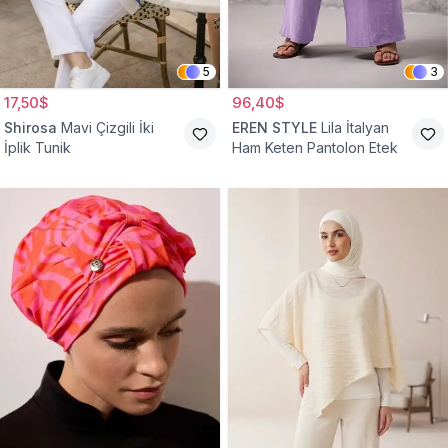
5
3
17,50$
96,40$
Shirosa
Mavi Çizgili İki
EREN STYLE
Lila İtalyan
İplik Tunik
Ham Keten Pantolon Etek