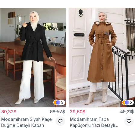
Yelek
Bağcıklı Kap
5
5
80,32$
88,57$
39,60$
48,21$
Modamihram
Siyah Kaşe
Modamihram
Taba
Düğme Detaylı Kaban
Kapüşonlu Yazı Detaylı
Mont