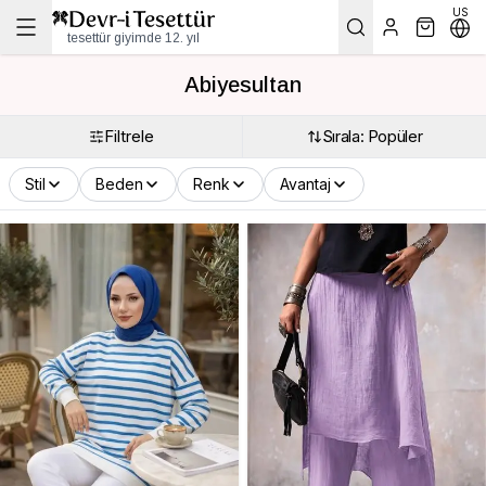
US
tesettür giyimde 12. yıl
Abiyesultan
Filtrele
Sırala: Popüler
Stil
Beden
Renk
Avantaj