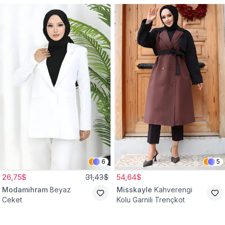
6
5
26,75$
31,43$
54,64$
Modamihram
Beyaz
Misskayle
Kahverengi
Ceket
Kolu Garnili Trençkot