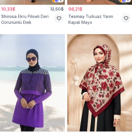
10,33$
12,50$
98,21$
Shirosa
Ekru Piliseli Deri
Tesmay
Turkuaz Yarım
Görünümlü Etek
Kapalı Mayo