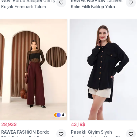
Wovi
Bordo Salopet Geniş
RAWEA FASHİON
Lacivert
Kuşak Fermuarlı Tulum
Kalın Fitilli Balıkçı Yaka
Pamuklu Triko Kazak
4
28,93$
43,18$
RAWEA FASHİON
Bordo
Pasaklı Giyim
Siyah