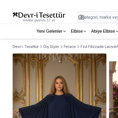
tesettür giyimde 12. yıl
Yeni Gelenler
Elbise
Abiye Elbise
Devr-i Tesettür
Dış Giyim
Ferace
Fzd Filizzade Lacive