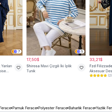
7
5
17,50$
33,21$
 Yanları
Shirosa
Mavi Çizgili İki İplik
Fzd Filizzad
bise
Tunik
Aksesuar Des
(
2
)
Abiye Ferace
 Ferace
Pamuk Ferace
Polyester Ferace
Baharlık Ferace
Yazlık Fe