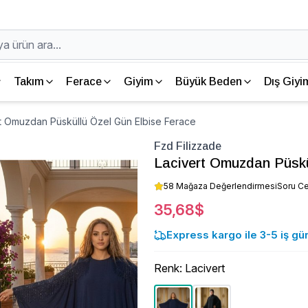
Takım
Ferace
Giyim
Büyük Beden
Dış Giyi
rt Omuzdan Püsküllü Özel Gün Elbise Ferace
Fzd Filizzade
Lacivert Omuzdan Püskü
58 Mağaza Değerlendirmesi
Soru C
35,68$
Express kargo ile 3-5 iş gü
Renk
:
Lacivert