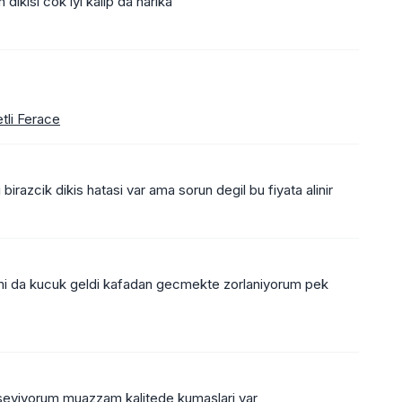
dikisi cok iyi kalip da harika
tli Ferace
irazcik dikis hatasi var ama sorun degil bu fiyata alinir
mi da kucuk geldi kafadan gecmekte zorlaniyorum pek
 seviyorum muazzam kalitede kumaşlari var