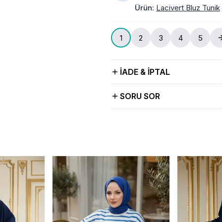
Ürün
:
Lacivert Bluz Tunik
1
2
3
4
5
İADE & İPTAL
SORU SOR