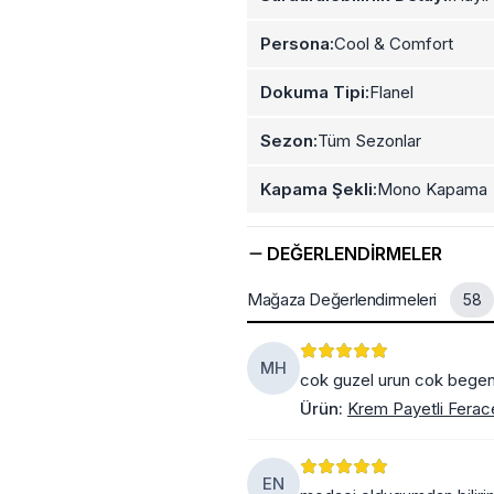
Persona:
Cool & Comfort
Dokuma Tipi:
Flanel
Sezon:
Tüm Sezonlar
Kapama Şekli:
Mono Kapama
DEĞERLENDIRMELER
Mağaza Değerlendirmeleri
58
MH
cok guzel urun cok bege
Ürün
:
Krem Payetli Ferac
EN