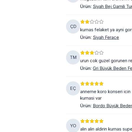
Ürün
:
Siyah Bej Garnili Tu
ÇD
kumas felaket ya ayni goru
Ürün
:
Siyah Ferace
TM
urun cok guzel gorunen re
Ürün
:
Gri Büyük Beden F
EÇ
anneme koro konseri icin al
kumasi var
Ürün
:
Bordo Büyük Beden
YO
alin alin aldirin kumas supe