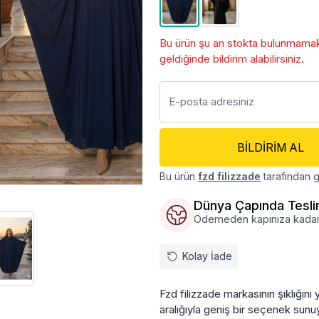
Bu ürün şu an stokta bulunmamakt
geldiğinde bildirim alabilirsiniz.
BILDIRIM AL
Bu ürün
fzd filizzade
tarafından g
Dünya Çapında Tesl
Ödemeden kapınıza kadar, ü
Kolay İade
Fzd filizzade markasının şıklığın
aralığıyla geniş bir seçenek sunu