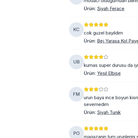
modaci oldugumdan bilirim 
Ürün
:
Siyah Ferace
KC
cok guzel bayildim
Ürün
:
Bej Yarasa Kol Paye
UB
kumas super durusu da iyi b
Ürün
:
Yeşil Elbise
FM
urun baya ince boyun kis
sevemedim
Ürün
:
Siyah Tunik
PO
magazanin tum urunlerini