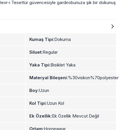
 Devr-i Tesettür güvencesiyle gardırobunuza şık bir dokunuş
Kumaş Tipi:
Dokuma
Siluet:
Regular
Yaka Tipi:
Bisiklet Yaka
Materyal Bileşeni:
%30viskon%70polyester
Boy:
Uzun
Kol Tipi:
Uzun Kol
Ek Özellik:
Ek Özellik Mevcut Değil
Ortam:
Homewear