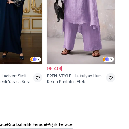
2
3
96,40$
35,
e
Lacivert Simli
EREN STYLE
Lila İtalyan Ham
Fzd 
enli Yarasa Kesim
Keten Pantolon Etek
Akse
Fera
race
Sonbaharlık Ferace
Kışlık Ferace