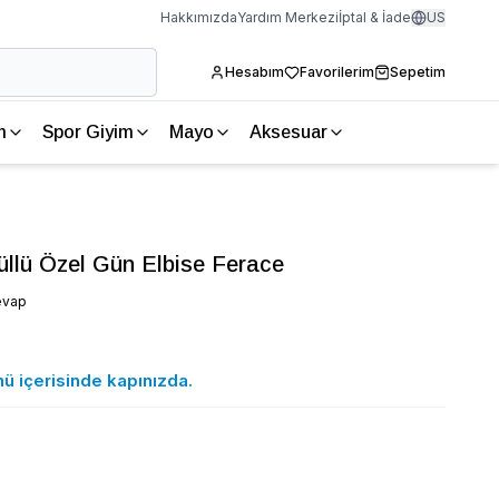
Hakkımızda
Yardım Merkezi
İptal & İade
US
Hesabım
Favorilerim
Sepetim
m
Spor Giyim
Mayo
Aksesuar
llü Özel Gün Elbise Ferace
evap
nü içerisinde kapınızda.