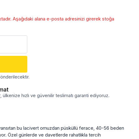
adır. Aşağıdaki alana e-posta adresinizi girerek stoğa
önderilecektir.
imat
lkenize hızlı ve güvenilir teslimatı garanti ediyoruz.
ı yansıtan bu lacivert omuzdan püsküllü ferace, 40-56 beden
yor. Özel günlerde ve davetlerde rahatlıkla tercih