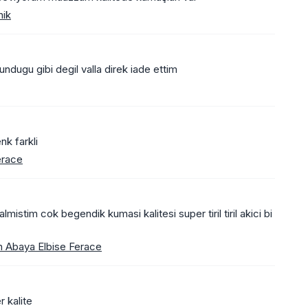
nik
ndugu gibi degil valla direk iade ettim
nk farkli
erace
mistim cok begendik kumasi kalitesi super tiril tiril akici bi
 Abaya Elbise Ferace
r kalite