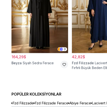
3
164,29$
42,82$
Beyza
Siyah Sedra Ferace
Fzd Filizzade
Lacivert
Fırfırlı Büyük Beden El
Ferace
POPÜLER KOLEKSIYONLAR
Fzd Filizzade
Fzd Filizzade Ferace
Abiye Ferace
Lacivert