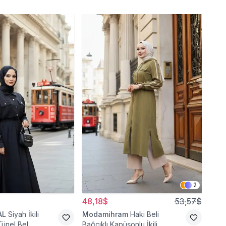
2
48,18$
53,57$
107
AL
Siyah İkili
Modamihram
Haki Beli
Bey
Tünel Bel
Bağcıklı Kapüşonlu İkili