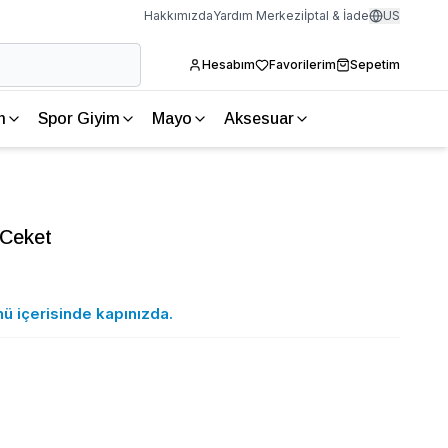
Hakkımızda
Yardım Merkezi
İptal & İade
US
Hesabım
Favorilerim
Sepetim
m
Spor Giyim
Mayo
Aksesuar
 Ceket
nü içerisinde kapınızda.