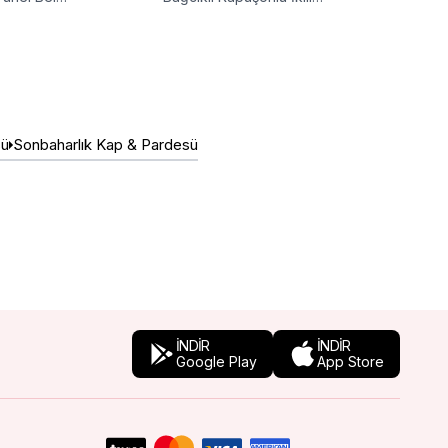
ım
Tesettür Takım
sü
Sonbaharlık Kap & Pardesü
İNDİR
İNDİR
Google Play
App Store