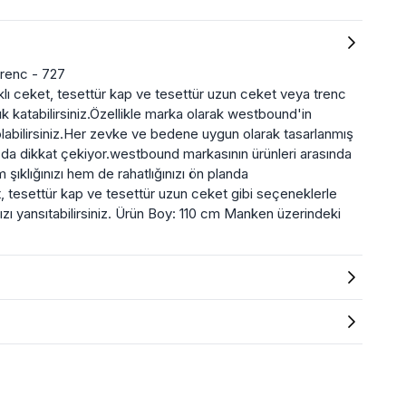
renc - 727
ı ceket, tesettür kap ve tesettür uzun ceket veya trenc
lık katabilirsiniz.Özellikle marka olarak westbound'in
olabilirsiniz.Her zevke ve bedene uygun olarak tasarlanmış
yla da dikkat çekiyor.westbound markasının ürünleri arasında
şıklığınızı hem de rahatlığınızı ön planda
et, tesettür kap ve tesettür uzun ceket gibi seçeneklerle
nızı yansıtabilirsiniz. Ürün Boy: 110 cm Manken üzerindeki