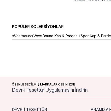
Pantolon
POPÜLER KOLEKSIYONLAR
Westbound
WestBound Kap & Pardesü
Spor Kap & Pard
ÖZENLE SEÇİLMİŞ MARKALAR CEBİNİZDE
Devr-i Tesettür Uygulamasını İndirin
DEVR-I TESETTÜR
ARAMIZA K