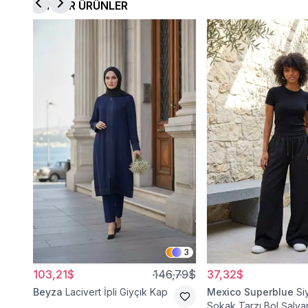
BENZER ÜRÜNLER
3
103,21$
146,79$
37,32$
Beyza
Lacivert İpli Giyçık Kap
Mexico Superblue
Si
Sokak Tarzı Bol Şalva