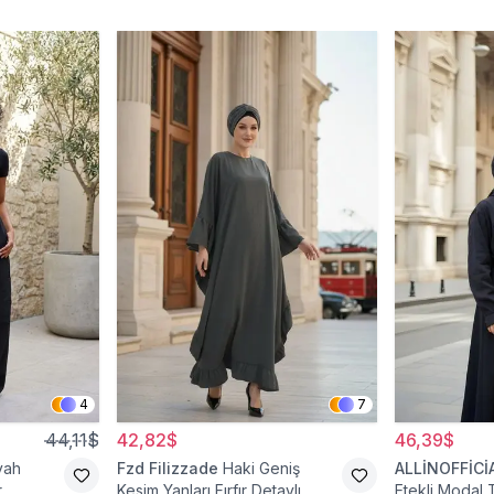
4
7
44,11$
42,82$
46,39$
yah
Fzd Filizzade
Haki Geniş
ALLİNOFFİCİ
r
Kesim Yanları Fırfır Detaylı
Etekli Modal 