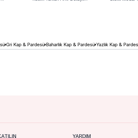
Salaş Ferace
Tesettür Tak
esü
Gri Kap & Pardesü
Baharlık Kap & Pardesü
Yazlık Kap & Parde
ATILIN
YARDIM