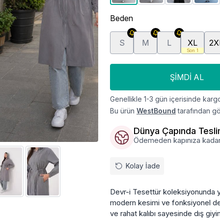
Beden
S
M
L
XL
2X
Son 1
ŞIMDI AL
Genellikle 1-3 gün içerisinde kargo
Bu ürün
WestBound
tarafından gö
Dünya Çapında Tesl
Ödemeden kapınıza kadar, ü
Kolay İade
Devr-i Tesettür koleksiyonunda y
modern kesimi ve fonksiyonel detay
ve rahat kalıbı sayesinde dış giy