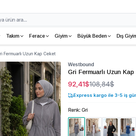
Takım
Ferace
Giyim
Büyük Beden
Dış Giyi
i Fermuarlı Uzun Kap Ceket
Westbound
Gri Fermuarlı Uzun Kap
92,41$
108,84$
Express kargo ile 3-5 iş gü
Renk
:
Gri