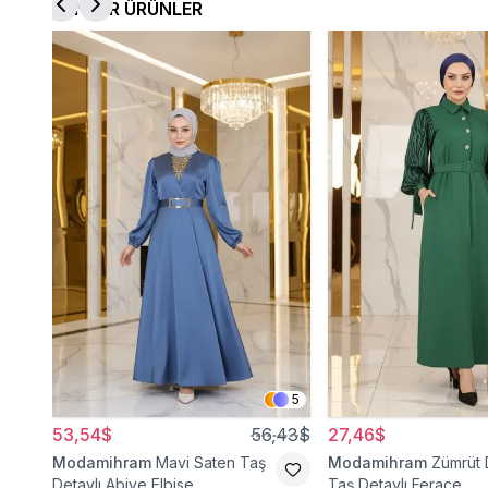
BENZER ÜRÜNLER
5
53,54$
56,43$
27,46$
Modamihram
Mavi Saten Taş
Modamihram
Zümrüt 
Detaylı Abiye Elbise
Taş Detaylı Ferace