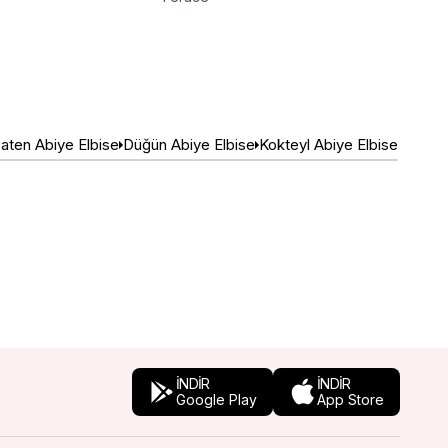
aten Abiye Elbise
Düğün Abiye Elbise
Kokteyl Abiye Elbise
İNDİR
İNDİR
Google Play
App Store