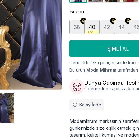
Beden
38
40
42
44
4
Son 1
ŞIMDI AL
Genellikle 1-3 gün içerisinde kargo
Bu ürün
Moda Mihram
tarafından 
Dünya Çapında Tesl
Ödemeden kapınıza kadar, ü
Kolay İade
Modamihram markasının zarafetini
günlerinizde size eşlik etmek içi
tasarım, kaliteli kumaşı ve mode