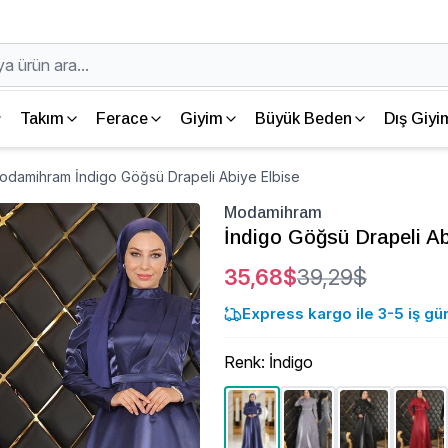
Takım
Ferace
Giyim
Büyük Beden
Dış Giyi
odamihram İndigo Göğsü Drapeli Abiye Elbise
Modamihram
İndigo Göğsü Drapeli Ab
35,68$
39,29$
Express kargo ile 3-5 iş gü
Renk
:
İndigo