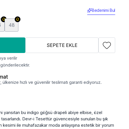
Bedenimi Bul
6
48
SEPETE EKLE
ya verilir
gönderilecektir.
imat
lkenize hızlı ve güvenilir teslimatı garanti ediyoruz.
 yansıtan bu indigo göğsü drapeli abiye elbise, özel
n tasarlandı. Devr-i Tesettür güvencesiyle sunulan bu şık
rn kesimi ile muhafazakar moda anlayışına estetik bir yorum