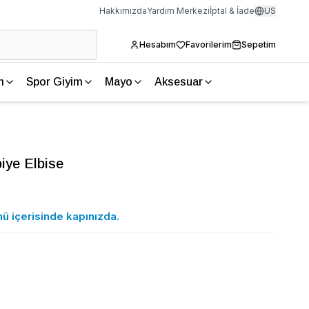
Hakkımızda
Yardım Merkezi
İptal & İade
US
Hesabım
Favorilerim
Sepetim
m
Spor Giyim
Mayo
Aksesuar
iye Elbise
nü içerisinde kapınızda.