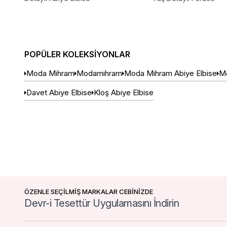
POPÜLER KOLEKSIYONLAR
Moda Mihram
Modamihram
Moda Mihram Abiye Elbise
Mo
Davet Abiye Elbise
Kloş Abiye Elbise
ÖZENLE SEÇİLMİŞ MARKALAR CEBİNİZDE
Devr-i Tesettür Uygulamasını İndirin