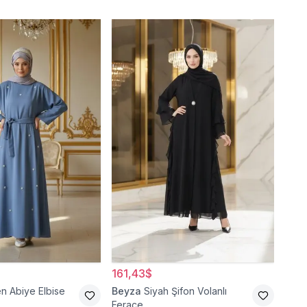
161,43$
71,
n Abiye Elbise
Beyza
Siyah Şifon Volanlı
Bey
Ferace
Abiy