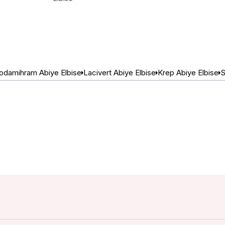
damihram Abiye Elbise
Lacivert Abiye Elbise
Krep Abiye Elbise
S