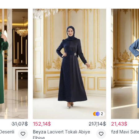
2
31,07$
152,14$
217,14$
21,43$
Desenli
Beyza
Lacivert Tokalı Abiye
fzd
Mavi Sate
Elbise