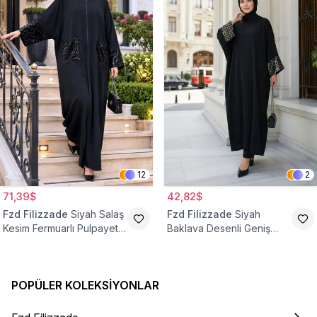
12
2
71,39$
42,82$
Fzd Filizzade
Siyah Salaş
Fzd Filizzade
Siyah
Kesim Fermuarlı Pulpayet
Baklava Desenli Geniş
Detaylı Standart Ferace
Kesim Gümüş Kol Payetli
Ferace
POPÜLER KOLEKSIYONLAR