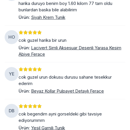
harika duruyo benim boy 1.60 kilom 77 tam oldu
bunlardan baska bile alabilirim
Ürün
:
Siyah Krem Tunik
HO
cok guzel harika bir urun
Ürün
:
Lacivert Simli Aksesuar Desenli Yarasa Kesim
Abiye Ferace
YE
cok guzel urun dokusu durusu sahane tesekkur
ederim
Ürün
:
Beyaz Kollar Pulpayet Detaylı Ferace
DB
cok begendim ayni gorseldeki gibi tavsiye
ediyorummm
Ürün
:
Yeşil Garnili Tunik