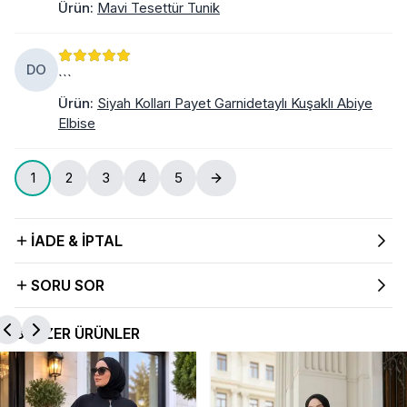
Ürün
:
Mavi Tesettür Tunik
DO
```
Ürün
:
Siyah Kolları Payet Garnidetaylı Kuşaklı Abiye
Elbise
1
2
3
4
5
İADE & İPTAL
SORU SOR
BENZER ÜRÜNLER