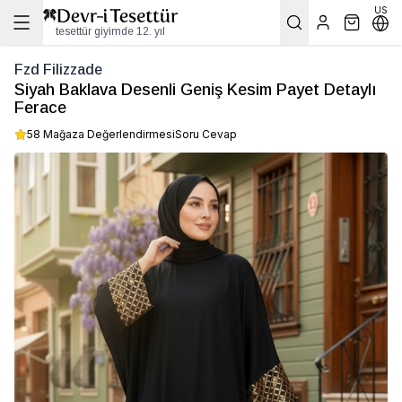
US
tesettür giyimde 12. yıl
Fzd Filizzade
Siyah Baklava Desenli Geniş Kesim Payet Detaylı
Ferace
58 Mağaza Değerlendirmesi
Soru Cevap