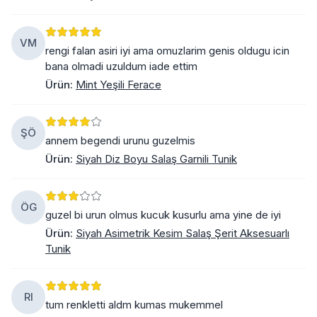
VM
rengi falan asiri iyi ama omuzlarim genis oldugu icin
bana olmadi uzuldum iade ettim
Ürün
:
Mint Yeşili Ferace
ŞÖ
annem begendi urunu guzelmis
Ürün
:
Siyah Diz Boyu Salaş Garnili Tunik
ÖG
guzel bi urun olmus kucuk kusurlu ama yine de iyi
Ürün
:
Siyah Asimetrik Kesim Salaş Şerit Aksesuarlı
Tunik
RI
tum renkletti aldm kumas mukemmel