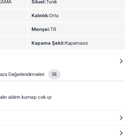
KAMA
Siluet:
Tunik
Kalınlık:
Orta
Menşei:
TR
Kapama Şekli:
Kapamasız
za Değerlendirmeleri
58
n aldirin kumaşi cok iyi