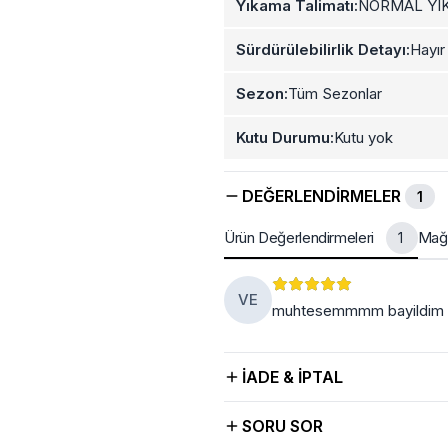
Yıkama Talimatı:
NORMAL YI
Sürdürülebilirlik Detayı:
Hayır
Sezon:
Tüm Sezonlar
Kutu Durumu:
Kutu yok
DEĞERLENDIRMELER
1
Ürün Değerlendirmeleri
Mağa
1
VE
muhtesemmmm bayildim ali
İADE & İPTAL
SORU SOR