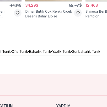
44,11$
34,29$
52,77$
12,46$
yah
Dimar Butik
Çok Renkli Çiçek
Shirosa
Bej 
r
Desenli Bahar Elbise
Pantolon
l Tunik
Ofis Tunik
Baharlık Tunik
Yazlık Tunik
Sonbaharlık Tunik
ATILIN
YARDIM