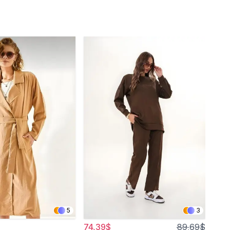
5
3
74,39$
89,69$
96,