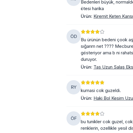
Bedenleri büyük, normalde 
ötesi harika
Ürün
:
Kiremit Keten Karış
ÖD
Bu ürünün bedeni çook aşı
sığarım net ???? Mecburen 
gösteriyor ama b ni rahatsı
duruyor.
Ürün
:
Taş Uzun Salaş Eks
RY
kumasi cok guzeldi.
Ürün
:
Haki Bol Kesim Uzun
ÖF
bu tunikler cok guzel, cok
renklerin, ozellikle yesil 