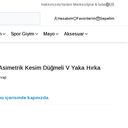
Hakkımızda
Yardım Merkezi
İptal & İade
US
Hesabım
Favorilerim
Sepetim
m
Spor Giyim
Mayo
Aksesuar
Asimetrik Kesim Düğmeli V Yaka Hırka
evap
nü içerisinde kapınızda.