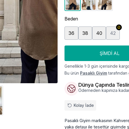
Beden
36
38
40
42
ŞIMDI AL
Genellikle 1-3 gün içerisinde kargo
Bu ürün
Pasaklı Giyim
tarafından 
Dünya Çapında Tesl
Ödemeden kapınıza kadar, ü
Kolay İade
Pasaklı Giyim markasının Kahvere
yaka detayı ile tesettür giyimde şı