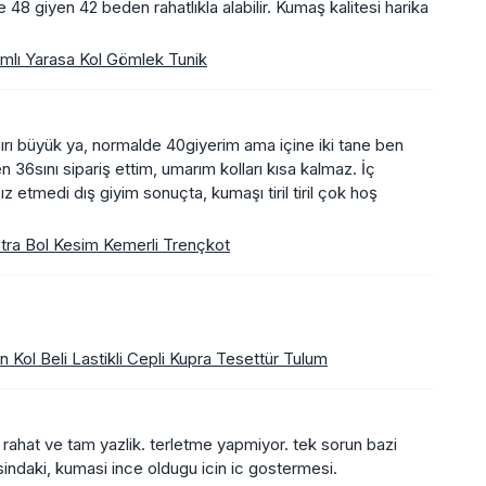
48 giyen 42 beden rahatlıkla alabilir. Kumaş kalitesi harika
ımlı Yarasa Kol Gömlek Tunik
rı büyük ya, normalde 40giyerim ama içine iki tane ben
36sını sipariş ettim, umarım kolları kısa kalmaz. İç
z etmedi dış giyim sonuçta, kumaşı tiril tiril çok hoş
tra Bol Kesim Kemerli Trençkot
 Kol Beli Lastikli Cepli Kupra Tesettür Tulum
 rahat ve tam yazlik. terletme yapmiyor. tek sorun bazi
disindaki, kumasi ince oldugu icin ic gostermesi.