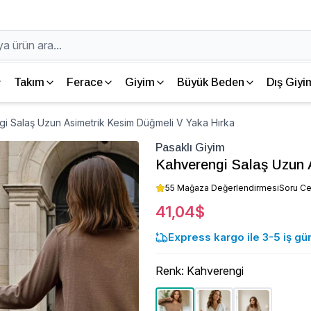
Takım
Ferace
Giyim
Büyük Beden
Dış Giyi
gi Salaş Uzun Asimetrik Kesim Düğmeli V Yaka Hırka
Pasaklı Giyim
Kahverengi Salaş Uzun 
55 Mağaza Değerlendirmesi
Soru C
41,04$
Express kargo ile 3-5 iş gü
Renk
:
Kahverengi