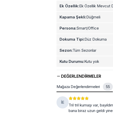
Ek Özellik:
Ek Özellik Mevcut D
Kapama Şekli:
Düğmeli
Persona:
Smart/Office
Dokuma Tipi:
Düz Dokuma
Sezon:
Tüm Sezonlar
Kutu Durumu:
Kutu yok
DEĞERLENDIRMELER
Mağaza Değerlendirmeleri
55
İE
Tril tril kumaşı var, bayıl
bana biraz uzun geldi yine 