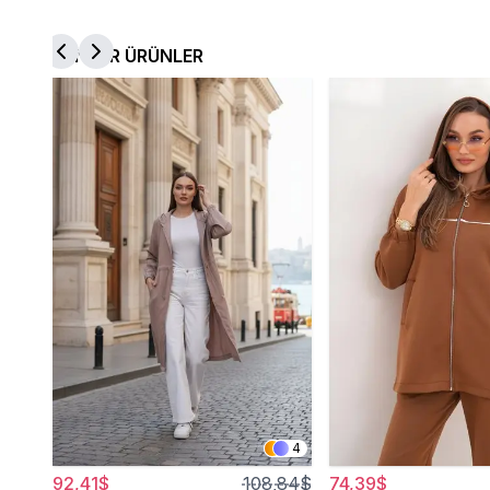
BENZER ÜRÜNLER
4
92,41$
108,84$
74,39$