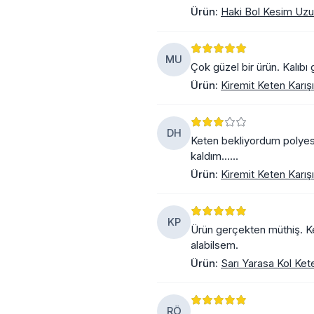
Ürün
:
Haki Bol Kesim Uzun
MU
Çok güzel bir ürün. Kalıbı 
Ürün
:
Kiremit Keten Karış
DH
Keten bekliyordum polyest
kaldım……
Ürün
:
Kiremit Keten Karış
KP
Ürün gerçekten müthiş. Keş
alabilsem.
Ürün
:
Sarı Yarasa Kol Ket
RÖ