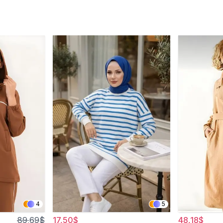
4
5
89,69$
17,50$
48,18$