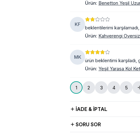
Ürün
:
Benetton Yeşil Uzun
KF
beklentilerimi karşılamadı
Ürün
:
Kahverengi Oversiz
MK
ürün beklentimi karşıladı,
Ürün
:
Yeşil Yarasa Kol Ke
1
2
3
4
5
İADE & İPTAL
SORU SOR