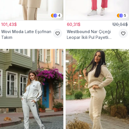
4
5
101,43$
60,31$
120,04$
Wovi Moda
Latte Eşofman
Westbound
Nar Çiçeği
Takım
Leopar İkili Pul Payetli
Eşofman Takım