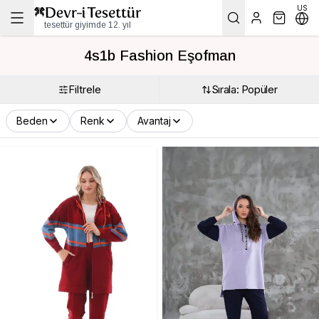
US
tesettür giyimde 12. yıl
4s1b Fashion Eşofman
Filtrele
Sırala: Popüler
Beden
Renk
Avantaj