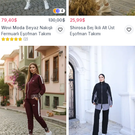
4
79,40$
130,00$
25,99$
Wovi Moda
Beyaz Nakışlı
Shirosa
Bej İkili Alt Üst
Fermuarlı Eşofman Takımı
Eşofman Takımı
(
2
)