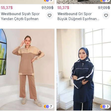
55,37$
97,09$
55,37$
97,09$
Westbound
Siyah Spor
Westbound
Gri Spor
Yandan Çıtçıtlı Eşofman
Büyük Düğmeli Eşofman
Takımı
7
3