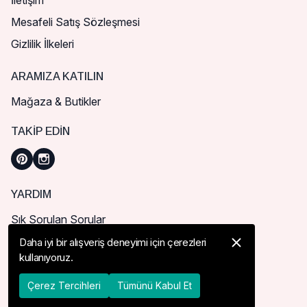
İletişim
Mesafeli Satış Sözleşmesi
Gizlilik İlkeleri
ARAMIZA KATILIN
Mağaza & Butikler
TAKIP EDIN
YARDIM
Sık Sorulan Sorular
Nasıl Sipariş Verebilirim?
Daha iyi bir alışveriş deneyimi için çerezleri
kullanıyoruz.
Kargo ve Teslimat
İade, İptal ve Değişim
Çerez Tercihleri
Tümünü Kabul Et