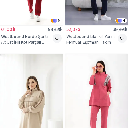
5
4
61,00$
94,42$
52,07$
68,49$
Westbound
Bordo Şeritli
Westbound
Lila İkili Yarım
Alt Üst İkili Kot Parçalı
Fermuar Eşofman Takım
Eşofman Takım