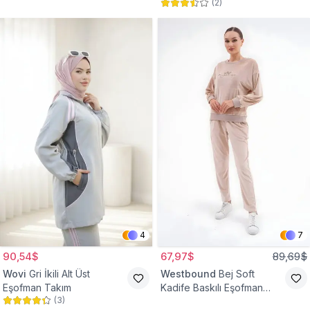
(
2
)
4
7
90,54$
67,97$
89,69$
Wovi
Gri İkili Alt Üst
Westbound
Bej Soft
Eşofman Takım
Kadife Baskılı Eşofman
(
3
)
Takım