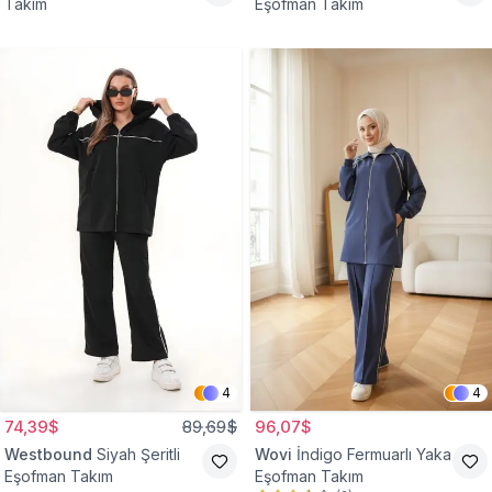
Takım
Eşofman Takım
4
4
74,39$
89,69$
96,07$
Westbound
Siyah Şeritli
Wovi
İndigo Fermuarlı Yaka
Eşofman Takım
Eşofman Takım