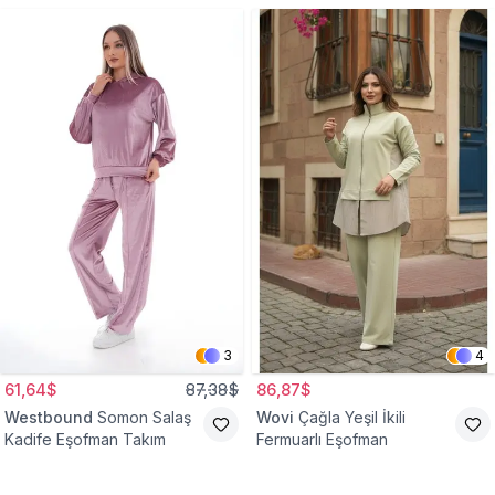
3
4
61,64$
87,38$
86,87$
Westbound
Somon Salaş
Wovi
Çağla Yeşil İkili
Kadife Eşofman Takım
Fermuarlı Eşofman