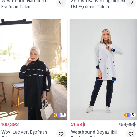
Westbound
Hardal İkili
Shirosa
Kahverengi İkili Alt
Eşofman Takım
Üst Eşofman Takımı
6
5
160,39$
51,89$
104,38$
Wovi
Lacivert Eşofman
Westbound
Beyaz İkili