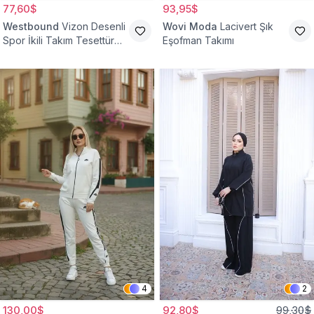
77,60$
93,95$
Westbound
Vizon Desenli
Wovi Moda
Lacivert Şık
Spor İkili Takım Tesettür
Eşofman Takımı
Eşofman
4
2
130,00$
92,80$
99,30$