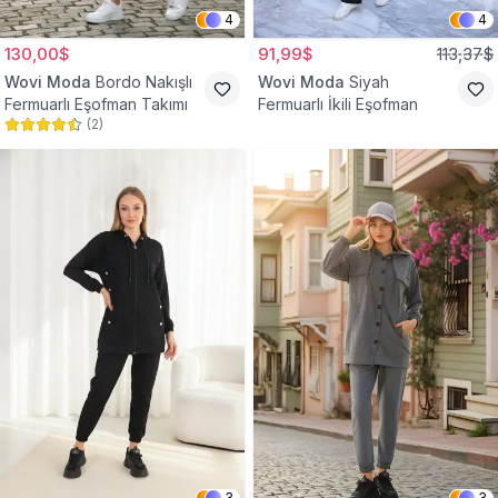
4
4
130,00$
91,99$
113,37$
Wovi Moda
Bordo Nakışlı
Wovi Moda
Siyah
Fermuarlı Eşofman Takımı
Fermuarlı İkili Eşofman
(
2
)
3
3