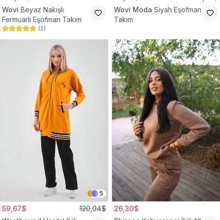
Wovi
Beyaz Nakışlı
Wovi Moda
Siyah Eşofman
Fermuarlı Eşofman Takım
Takım
(
2
)
5
59,67$
120,04$
26,30$