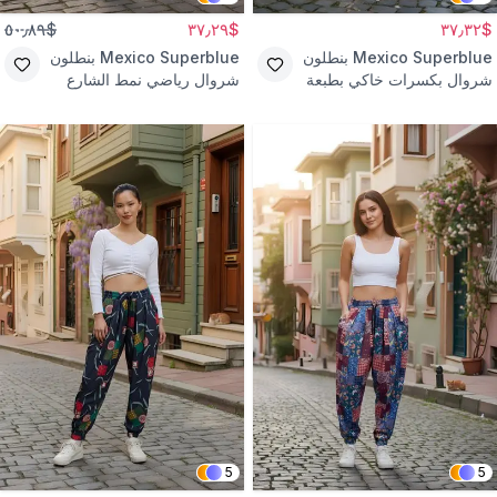
$٥٠٫٨٩
$٣٧٫٢٩
$٣٧٫٣٢
Mexico Superblue
بنطلون
Mexico Superblue
بنطلون
شروال بكسرات خاكي بطبعة
شروال رياضي نمط الشارع
نخيل
أزرق مطبوع قماش بورومجيك
5
5