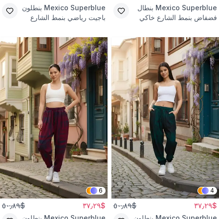
Mexico Superblue
بنطال
Mexico Superblue
بنطلون
فضفاض بنمط الشارع خاكي
باجيت رياضي بنمط الشارع
بحواف مطاطية
بطبعة فضية
6
4
$٥٠٫٨٩
$٣٧٫٢٩
$٥٠٫٨٩
$٣٧٫٢٩
Mexico Superblue
بنطلون
Mexico Superblue
بنطلون