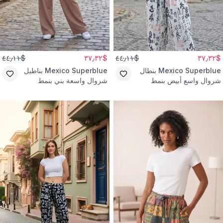
$٤٤٫١١
$٣٧٫٣٢
$٤٤٫١١
$٣٧٫٣٢
Mexico Superblue
بنطال
Mexico Superblue
بناطيل
شروال واسع أبيض بنمط
شروال واسعة بني بنمط
الشارع
الشارع