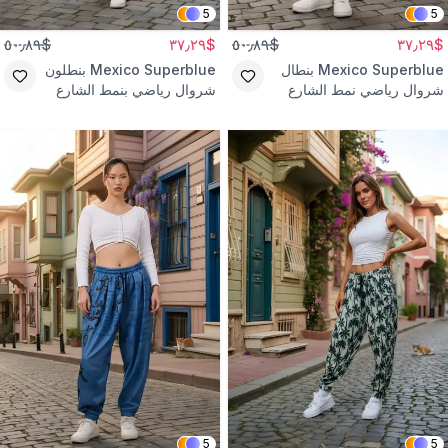
5
5
$٥٠٫٨٩
$٣٧٫٢٩
$٥٠٫٨٩
$٣٧٫٢٩
Mexico Superblue
بنطال
Mexico Superblue
بنطلون
شروال رياضي نمط الشارع
شروال رياضي بنمط الشارع
زيتي بنقشة جاكار
أسود بنقشة جاكار
5
5