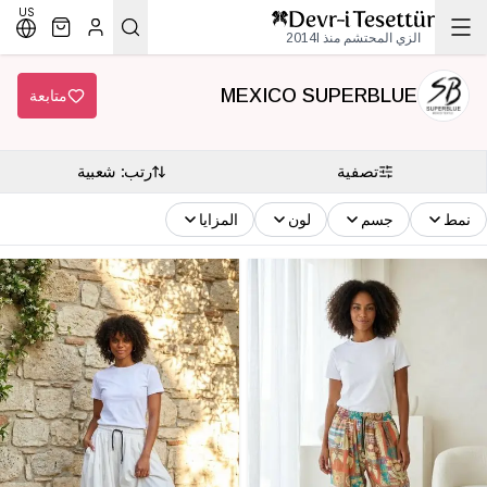
US
الزي المحتشم منذ 2014l
MEXICO SUPERBLUE
متابعة
تصفية
رتب: شعبية
نمط
جسم
لون
المزايا