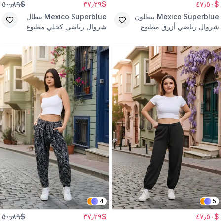
$٥٠٫٨٩
$٣٧٫٢٩
$٤٧٫٥٠
Mexico Superblue
بنطلون
Mexico Superblue
بنطال
شروال رياضي أزرق مطبوع
شروال رياضي كحلي مطبوع
قماش بورومجوك ستايل
من نسيج مجعد
الشارع
4
5
$٥٠٫٨٩
$٣٧٫٢٩
$٤٧٫٥٠