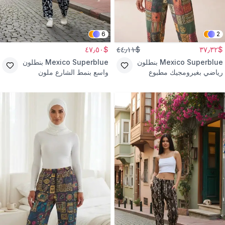
6
2
$٤٧٫٥٠
$٤٤٫١١
$٣٧٫٣٢
Mexico Superblue
بنطلون
Mexico Superblue
بنطلون
رياضي بغيرومجيك مطبوع
واسع بنمط الشارع ملون
ملون
بتفاصيل أرجل