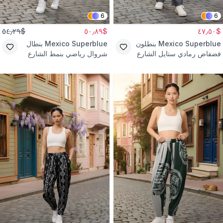
6
6
$٥٤٫٢٩
$٥٠٫٨٩
$٤٧٫٥٠
Mexico Superblue
بنطلون
Mexico Superblue
بنطال
فضفاض رمادي ستايل الشارع
شروال رياضي بنمط الشارع
مع حزام
أخضر مطبوع