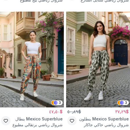
كحلي مطبوع قماش مجعد
قماش بورومجوك
3
3
$٤٧٫٥٠
$٥٠٫٨٩
$٣٧٫٢٩
Mexico Superblue
بنطلون
Mexico Superblue
بنطال
شروال رياضي خاكي جاكار
شروال رياضي برتقالي مطبوع