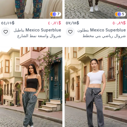
7
5
$٤٤٫١١
$٤٠٫٧١
$٥٧٫٦٨
$٥٠٫٨٩
Mexico Superblue
بنطلون
Mexico Superblue
بناطيل
شروال رياضي بني مخطط
شروال واسعة نمط الشارع
بنمط الشارع
ملونة