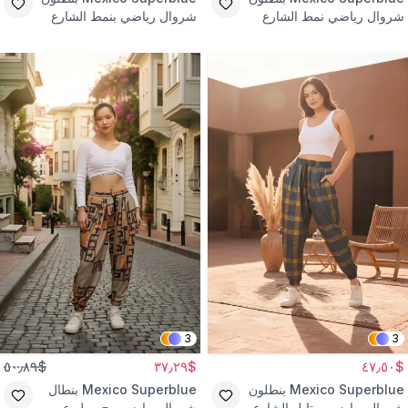
شروال رياضي نمط الشارع
شروال رياضي بنمط الشارع
أخضر
أحمر بنقشة جاكار
3
3
$٥٠٫٨٩
$٣٧٫٢٩
$٤٧٫٥٠
Mexico Superblue
بنطلون
Mexico Superblue
بنطال
شروال رياضي ستايل الشارع
شروال رياضي بيج مطبوع