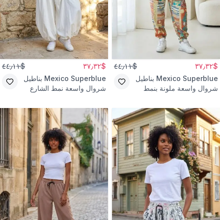
$٤٤٫١١
$٣٧٫٣٢
$٤٤٫١١
$٣٧٫٣٢
Mexico Superblue
بناطيل
Mexico Superblue
بناطيل
شروال واسعة ملونة بنمط
شروال واسعة نمط الشارع
الشارع
بلون أبيض