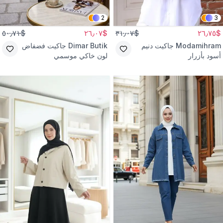
2
3
$٥٠٫٧١
$٢٦٫٠٧
$٣١٫٠٧
$٢٦٫٧٥
Modamihram
جاكيت دنيم
Dimar Butik
جاكيت فضفاض
أسود بأزرار
لون خاكي موسمي