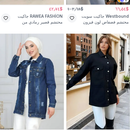
$٤٢٫٧٤
$١٠٢٫٦٨
$٦٦٫٥٤
Westbound
جاكيت سويت
RAWEA FASHİON
جاكيت
محتشم فضفاض لون فيزون
محتشم قصير رمادي من
مودال بسحاب
الكاشيه