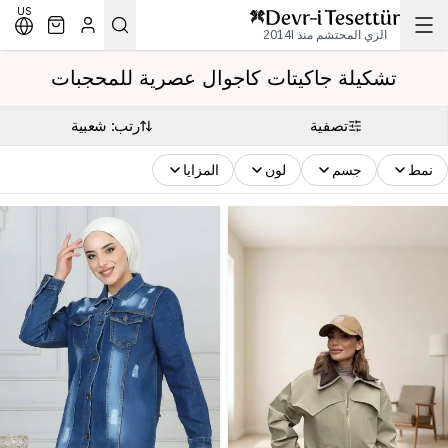
US
الزي المحتشم منذ 2014l
تشكيلة جاكيتات كاجوال عصرية للمحجبات
تصفية
رتب: شعبية
نمط
جسم
لون
المزايا