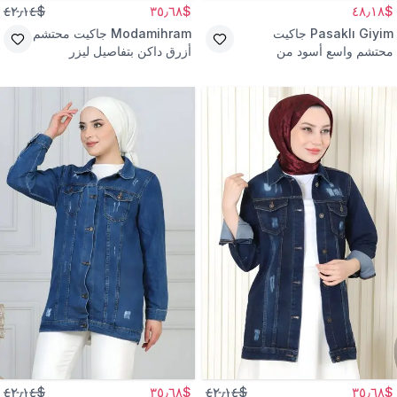
$٤٢٫١٤
$٣٥٫٦٨
$٤٨٫١٨
Pasaklı Giyim
جاكيت
Modamihram
جاكيت محتشم
محتشم واسع أسود من
أزرق داكن بتفاصيل ليزر
الجبردين
$٤٢٫١٤
$٣٥٫٦٨
$٤٢٫١٤
$٣٥٫٦٨