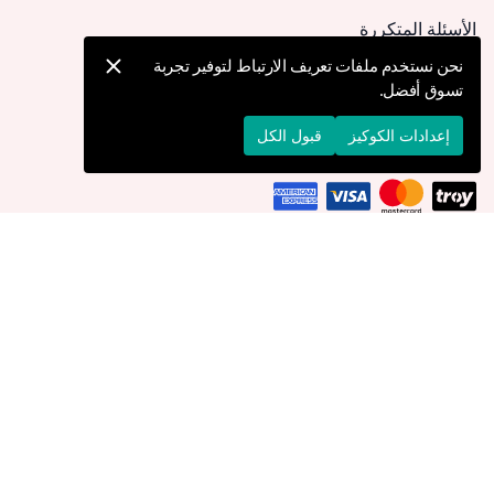
الأسئلة المتكررة
كيف يمكنني تقديم طلب؟
نحن نستخدم ملفات تعريف الارتباط لتوفير تجربة
تسوق أفضل.
الشحن والتوصيل
الإرجاع والإلغاء
إعدادات الكوكيز
قبول الكل
التوصيل إلى
الولايات المتحدة
© 2026 Devr-i Tesettür -
جميع الحقوق محفوظة
إعدادات الكوكيز
سياسة الكوكيز