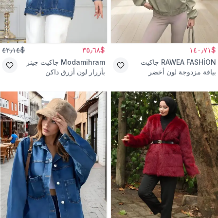
$٤٢٫١٤
$٣٥٫٦٨
$١٤٠٫٧١
RAWEA FASHİON
جاكيت
Modamihram
جاكيت جينز
بياقة مزدوجة لون أخضر
بأزرار لون أزرق داكن