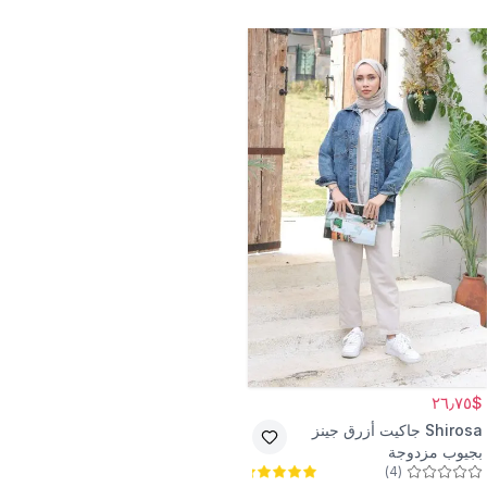
$٢٦٫٧٥
Shirosa
جاكيت أزرق جينز
بجيوب مزدوجة
)
4
(