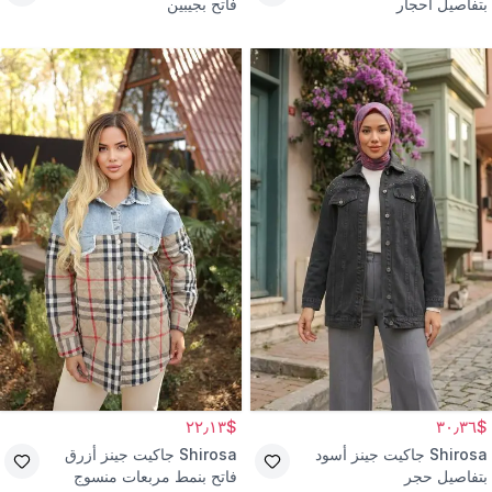
بتفاصيل أحجار
فاتح بجيبين
$٢٢٫١٣
$٣٠٫٣٦
Shirosa
جاكيت جينز أسود
Shirosa
جاكيت جينز أزرق
بتفاصيل حجر
فاتح بنمط مربعات منسوج