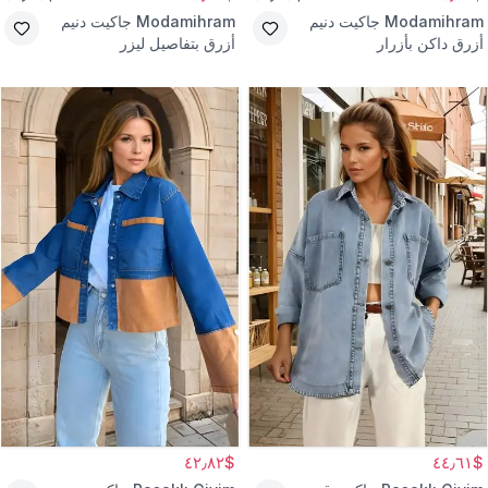
Modamihram
جاكيت دنيم
Modamihram
جاكيت دنيم
أزرق داكن بأزرار
أزرق بتفاصيل ليزر
$٤٢٫٨٢
$٤٤٫٦١