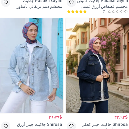
Pasaklı Giyim
جاكيت قميص
Pasaklı Giyim
جاكيت
محتشم فضفاض أزرق غسيل
محتشم دنيم برتقالي بأساور
)
1
(
ثلجي بجيوب مزرر
وتفاصيل مزدوجة
$٢٦٫٧٩
$٣٣٫٩٣
Shirosa
جاكيت جينز كحلي
Shirosa
جاكيت جينز أزرق