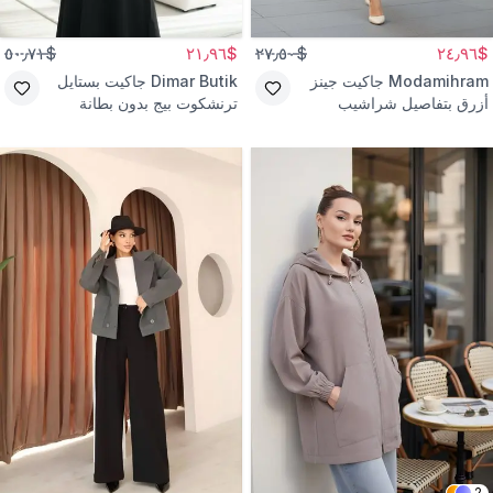
$٥٠٫٧١
$٢١٫٩٦
$٢٧٫٥٠
$٢٤٫٩٦
Modamihram
جاكيت جينز
Dimar Butik
جاكيت بستايل
أزرق بتفاصيل شراشيب
ترنشكوت بيج بدون بطانة
2