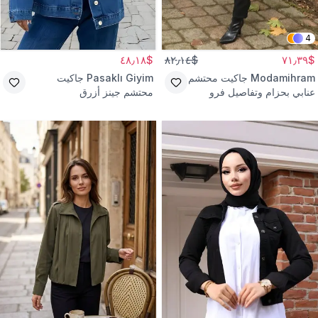
4
$٤٨٫١٨
$٨٢٫١٤
$٧١٫٣٩
Modamihram
جاكيت محتشم
Pasaklı Giyim
جاكيت
عنابي بحزام وتفاصيل فرو
محتشم جينز أزرق