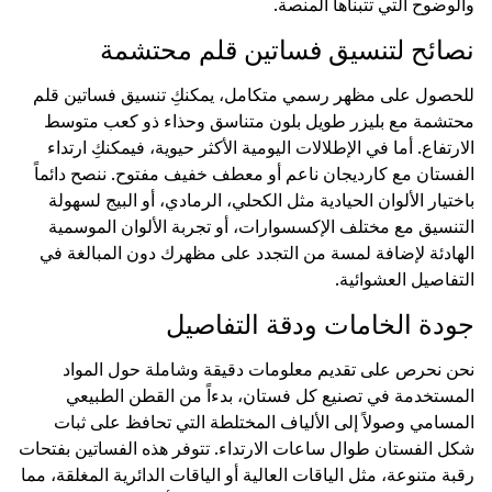
والوضوح التي تتبناها المنصة.
نصائح لتنسيق فساتين قلم محتشمة
للحصول على مظهر رسمي متكامل، يمكنكِ تنسيق فساتين قلم
محتشمة مع بليزر طويل بلون متناسق وحذاء ذو كعب متوسط
الارتفاع. أما في الإطلالات اليومية الأكثر حيوية، فيمكنكِ ارتداء
الفستان مع كارديجان ناعم أو معطف خفيف مفتوح. ننصح دائماً
باختيار الألوان الحيادية مثل الكحلي، الرمادي، أو البيج لسهولة
التنسيق مع مختلف الإكسسوارات، أو تجربة الألوان الموسمية
الهادئة لإضافة لمسة من التجدد على مظهرك دون المبالغة في
التفاصيل العشوائية.
جودة الخامات ودقة التفاصيل
نحن نحرص على تقديم معلومات دقيقة وشاملة حول المواد
المستخدمة في تصنيع كل فستان، بدءاً من القطن الطبيعي
المسامي وصولاً إلى الألياف المختلطة التي تحافظ على ثبات
شكل الفستان طوال ساعات الارتداء. تتوفر هذه الفساتين بفتحات
رقبة متنوعة، مثل الياقات العالية أو الياقات الدائرية المغلقة، مما