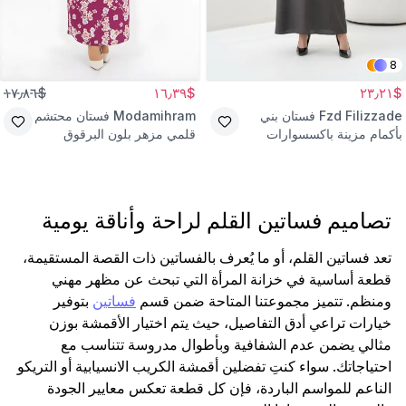
8
$١٧٫٨٦
$١٦٫٣٩
$٢٣٫٢١
Fzd Filizzade
فستان بني
Modamihram
فستان محتشم
بأكمام مزينة باكسسوارات
قلمي مزهر بلون البرقوق
تصاميم فساتين القلم لراحة وأناقة يومية
تعد فساتين القلم، أو ما يُعرف بالفساتين ذات القصة المستقيمة،
قطعة أساسية في خزانة المرأة التي تبحث عن مظهر مهني
ومنظم. تتميز مجموعتنا المتاحة ضمن قسم
فساتين
بتوفير
خيارات تراعي أدق التفاصيل، حيث يتم اختيار الأقمشة بوزن
مثالي يضمن عدم الشفافية وبأطوال مدروسة تتناسب مع
احتياجاتك. سواء كنتِ تفضلين أقمشة الكريب الانسيابية أو التريكو
الناعم للمواسم الباردة، فإن كل قطعة تعكس معايير الجودة