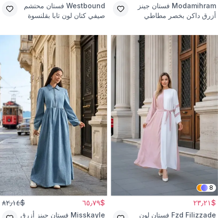
Modamihram
فستان جينز
Westbound
فستان محتشم
أزرق داكن بخصر مطاطي
صيفي كتان لون تابا بقلنسوة
وسحاب
وخصر مزموم
8
$٨٢٫١٤
$٦٥٫٧٩
$٢٣٫٢١
Fzd Filizzade
فستان لون
Misskayle
فستان جينز أزرق