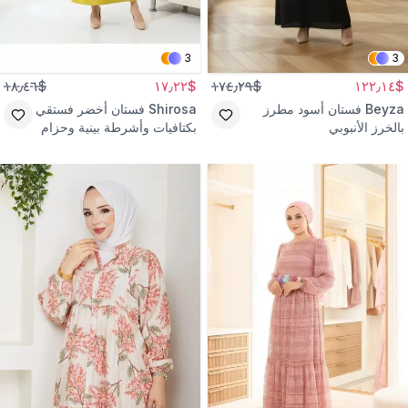
3
3
$١٨٫٤٦
$١٧٫٢٢
$١٧٤٫٢٩
$١٢٢٫١٤
Beyza
فستان أسود مطرز
Shirosa
فستان أخضر فستقي
بالخرز الأنبوبي
بكتافيات وأشرطة بينية وحزام