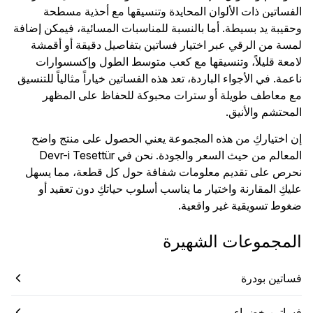
الفساتين ذات الألوان المحايدة وتنسيقها مع أحذية مسطحة
وحقيبة يد بسيطة. أما بالنسبة للمناسبات المسائية، فيمكن إضافة
لمسة من الرقي عبر اختيار فساتين بتفاصيل دقيقة أو أقمشة
لامعة قليلاً، وتنسيقها مع كعب متوسط الطول وإكسسوارات
ناعمة. في الأجواء الباردة، تعد هذه الفساتين خياراً مثالياً للتنسيق
مع معاطف طويلة أو سترات محبوكة للحفاظ على المظهر
المحتشم والأنيق.
إن اختياركِ من هذه المجموعة يعني الحصول على منتج واضح
المعالم من حيث السعر والجودة. نحن في Devr-i Tesettür
نحرص على تقديم معلومات شفافة حول كل قطعة، مما يسهل
عليكِ المقارنة واختيار ما يناسب أسلوب حياتكِ دون تعقيد أو
ضغوط تسويقية غير واقعية.
المجموعات الشهيرة
فساتين بودرة
فساتين خضراء