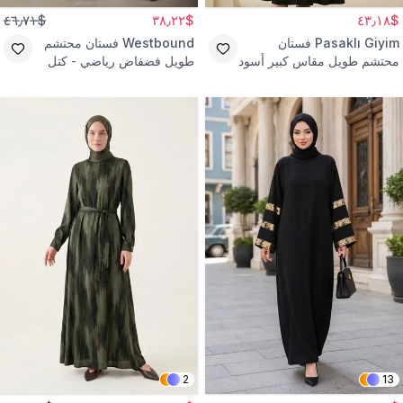
$٤٦٫٧١
$٣٨٫٢٢
$٤٣٫١٨
Pasaklı Giyim
فستان
Westbound
فستان محتشم
محتشم طويل مقاس كبير أسود
طويل فضفاض رياضي - كتل
بأكمام بالون
سلمونية - بكشكشة تنورة
2
13