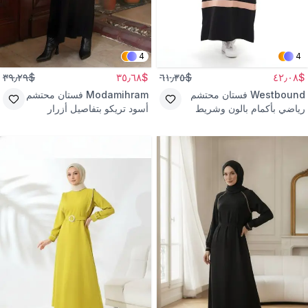
4
4
$٣٩٫٢٩
$٣٥٫٦٨
$٦١٫٣٥
$٤٢٫٠٨
Westbound
فستان محتشم
Modamihram
فستان محتشم
رياضي بأكمام بالون وشريط
أسود تريكو بتفاصيل أزرار
بودرة