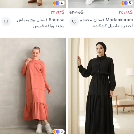
4
5
$٣٣٫٩٣
$٤٢٫١٤
$٣٥٫٦٨
Modamihram
فستان محتشم
Shirosa
فستان بيج بقماش
أخضر بتفاصيل كشكشة
مجعد وياقة قميص
5