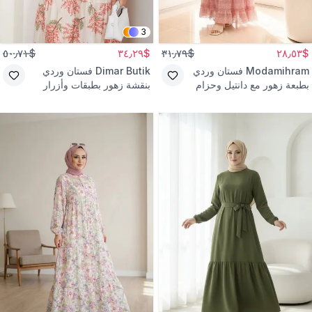
3
$٥٠٫٧١
$٣٤٫٢٩
$٣١٫٧٩
$٢٨٫٥٣
Modamihram
فستان وردي
Dimar Butik
فستان وردي
بطبعة زهور مع دانتيل وحزام
بنقشة زهور بطبقات وأزرار
زهور
نصفية