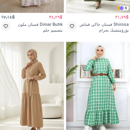
6
$٦٧٫١٤
$٣٤٫٢٩
$٣١٫٧٩
Shirosa
فستان خاكي قماش
Dimar Butik
فستان ملون
بؤرؤمتشيك بحزام
بتصميم حلم