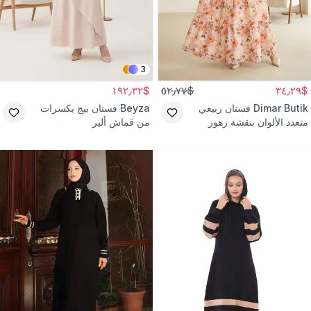
3
$١٩٢٫٣٢
$٥٢٫٧٧
$٣٤٫٢٩
Dimar Butik
فستان ربيعي
Beyza
فستان بيج بكسرات
متعدد الألوان بنقشة زهور
من قماش ألير