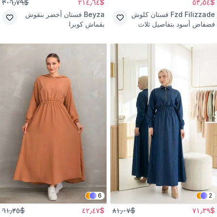
$٣٠٦٫٧٩
$٢١٤٫٦٤
$٥٣٫٥٤
Fzd Filizzade
فستان كلوش
Beyza
فستان أخضر بنقوش
فضفاض أسود بتفاصيل ثلاث
بقماش كوبرا
خطوط
6
2
$٦١٫٣٥
$٤٢٫٤٧
$٨١٫٠٧
$٧١٫٣٩