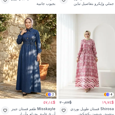
جملي وإيكرو بتفاصيل تباين
بجيوب جانبية
وحزام
2
4
$٥٧٫١٤
$٢٠٫٨٧
$١٩٫٧٤
Shirosa
فستان طويل بوردي
Misskayle
طقم فستان جينز
منقوش شيفون بكشكش
أزرق غامق بحزام وأزرار