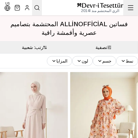
US
الزي المحتشم منذ 2014l
فساتين ALLİNOFFİCİAL المحتشمة بتصاميم
عصرية وأقمشة راقية
تصفية
رتب: شعبية
نمط
جسم
لون
المزايا