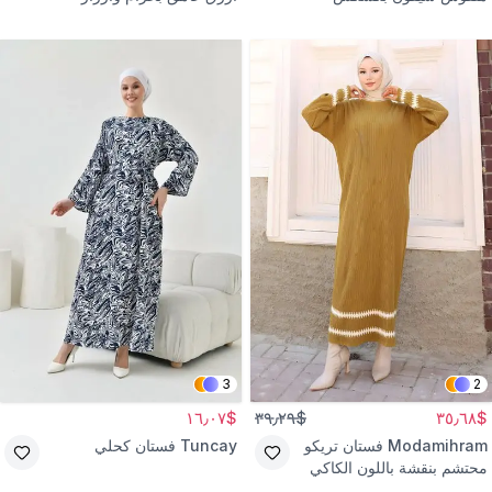
3
2
$١٦٫٠٧
$٣٩٫٢٩
$٣٥٫٦٨
Modamihram
فستان تريكو
Tuncay
فستان كحلي
محتشم بنقشة باللون الكاكي