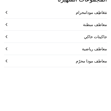
مَعَاطِف مودامحرام
معاطف مبطنة
جاكيتات خاكي
معاطف رياضية
معاطف مودا محرّم