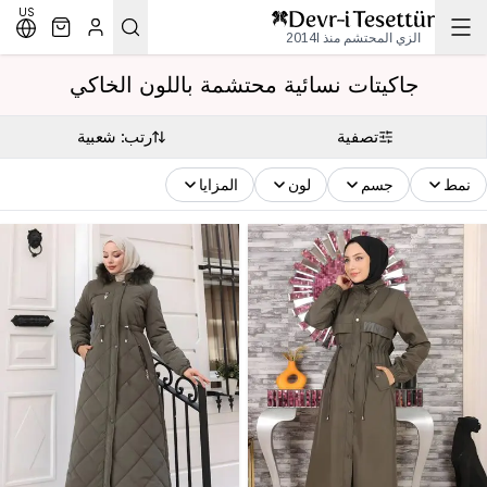
US
الزي المحتشم منذ 2014l
جاكيتات نسائية محتشمة باللون الخاكي
تصفية
رتب: شعبية
نمط
جسم
لون
المزايا