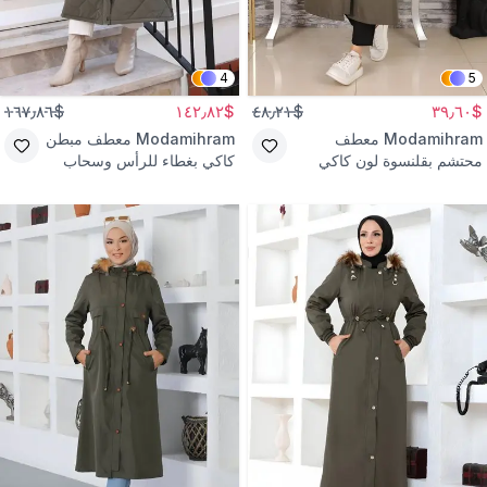
4
5
$١٦٧٫٨٦
$١٤٢٫٨٢
$٤٨٫٢١
$٣٩٫٦٠
Modamihram
معطف
Modamihram
معطف مبطن
محتشم بقلنسوة لون كاكي
كاكي بغطاء للرأس وسحاب
بتفاصيل كتابة