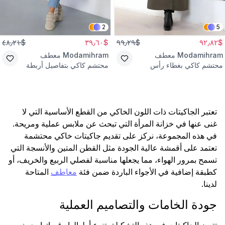
2
5
$٤٨٫٢١
$٣٩٫٦٠
$٩٩٫٢٩
$٩٢٫٨٢
Modamihram
معطف
Modamihram
معطف
محتشم كاكي بغطاء رأس
محتشم كاكي بتفاصيل أربطة
مضلع
تعتبر الجاكيتات ذات اللون الخاكي من القطع الأساسية التي لا
غنى عنها في خزانة المرأة التي تبحث عن ملابس عملية ومريحة.
في هذه المجموعة، نركز على تقديم جاكيتات خاكي محتشمة
تعتمد على أقمشة عالية الجودة مثل القطن المتين والأنسجة التي
تسمح بمرور الهواء، مما يجعلها مناسبة لفصلي الربيع والخريف، أو
كطبقة إضافية في الأجواء الباردة ضمن فئة
معاطف
المتاحة
لدينا.
جودة الخامات والتصاميم العملية