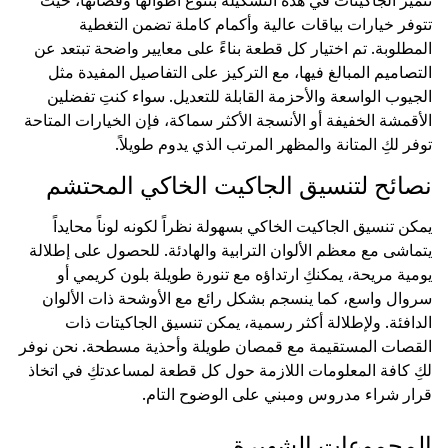
تتميز الجاكيتات في هذه التشكيلة بتنوع أطوالها وقصاتها، حيث
تتوفر خيارات بياقات عالية وأكمام كاملة تضمن التغطية
المطلوبة. تم اختيار كل قطعة بناءً على معايير واضحة تبتعد عن
التصاميم المبالغ فيها، مع التركيز على التفاصيل المفيدة مثل
الجيوب الواسعة والأحزمة القابلة للتعديل. سواء كنتِ تفضلين
الأقمشة الخفيفة أو الأنسجة الأكثر سماكة، فإن الخيارات المتاحة
توفر لكِ المتانة والمظهر المرتب الذي يدوم طويلاً.
نصائح لتنسيق الجاكيت الخاكي المحتشم
يمكن تنسيق الجاكيت الخاكي بسهولة نظراً لكونه لوناً محايداً
يتماشى مع معظم الألوان الترابية والهادئة. للحصول على إطلالة
يومية مريحة، يمكنكِ ارتداؤه مع تنورة طويلة بلون كريمي أو
سروال واسع، كما ينسجم بشكل رائع مع الأوشحة ذات الألوان
الدافئة. ولإطلالة أكثر رسمية، يمكن تنسيق الجاكيتات ذات
القصات المستقيمة مع قمصان طويلة وأحذية مسطحة. نحن نوفر
لكِ كافة المعلومات اللازمة حول كل قطعة لمساعدتكِ في اتخاذ
قرار شراء مدروس ومبني على الوضوح التام.
المجموعات الشهيرة