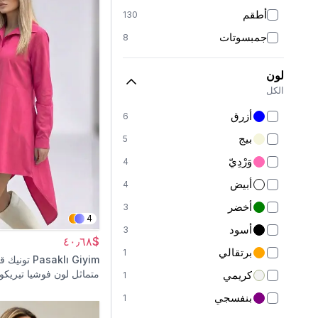
أطقم
130
جمبسوتات
8
بناطيل
151
لون
تنانير
19
الكل
بناطيل تنورة
2
أزرق
6
بلوزات وقمصان
15
بيج
5
كنزات
6
وَرْدِيّ
4
بدلات رياضية
63
أبيض
4
شالات
6
أخضر
3
بونيهات
4
15
أسود
3
$٤٠٫٦٨
عبايات
126
برتقالي
1
Pasaklı Giyim
تونيك ق
معاطف طويلة
23
متماثل لون فوشيا تيريكو
كريمي
1
معاطف ترنش
32
بنفسجي
1
كارديجانات
4