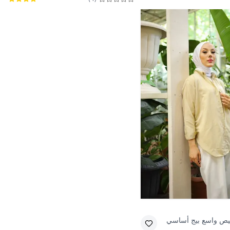
ص واسع بيج أساسي