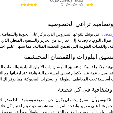
متماثل وتفاصيل فيونكة
)
2
(
وتصاميم تراعي الخصوصية
وقمصان
في بوتيك بتنوعها المدروس الذي يركز على الجودة والشفافية.
 طوال اليوم، بالإضافة إلى خيارات من الحرير والشيفون المبطن الذي 
ويلة، والقصات الطويلة التي تضمن التغطية المثالية، مما يسهل عليكِ ا
تنسيق البلوزات والقمصان المحتشمة
ية متكاملة، يمكنكِ تنسيق القمصان ذات الألوان الحيادية والقصات المس
تفاصيل ناعمة عند الأكمام تضفي لمسة جمالية هادئة عند ارتدائها مع التنا
ت أساسية تحت المعاطف الطويلة أو السترات المحبوكة، مما يوفر لكِ ا
وشفافية في كل قطعة
نحن في Devr-i Tesettür نؤمن بأن التسوق يجب أن يكون تجربة مريحة وموثوقة، ل
جموعتنا على معايير واضحة للمرأة المحتشمة، حيث يتم اختيار كل علامة
ى البلوزة أو القميص المثالي الذي يدوم معكِ طويلاً، بعيداً عن ضغو