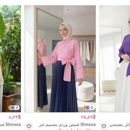
2
2
$٨٫٢٣
$٢٥٫٨٩
اثل بنفسجي
Shirosa
قميص وردي بتصميم غير
Shirosa
قمي