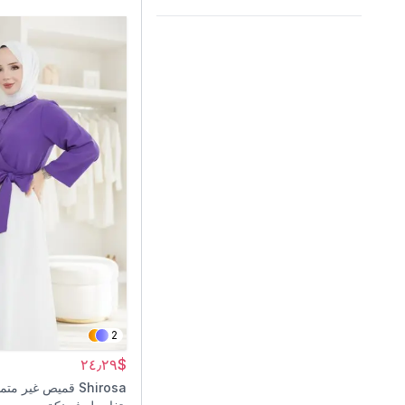
2
$٢٤٫٢٩
Shirosa
قميص غير متم