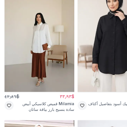
$٤٢٫٨٦
$٣٣٫٩٣
يك أسود بتفاصيل أكتاف
Milamia
قميص كلاسيكي أبيض
سادة بنسيج بارز بياقة ساتان