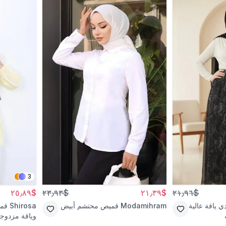
3
$٢٥٫٨٩
$٢٣٫٩٣
$٢١٫٣٩
$٢١٫٩٦
ي ياقة عالية
Modamihram
قميص محتشم أبيض
Shirosa
قمي
وياقة مزدوج