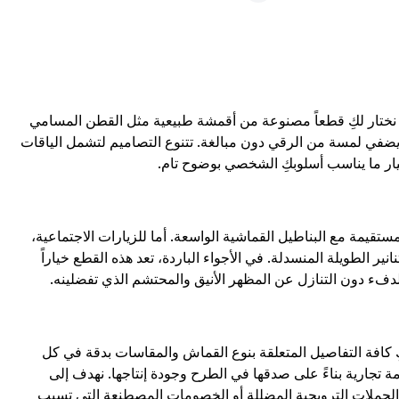
 نختار لكِ قطعاً مصنوعة من أقمشة طبيعية مثل القطن المسامي
يضفي لمسة من الرقي دون مبالغة. تتنوع التصاميم لتشمل الياقات
ختيار ما يناسب أسلوبكِ الشخصي بوضوح تام.
تقيمة مع البناطيل القماشية الواسعة. أما للزيارات الاجتماعية،
نير الطويلة المنسدلة. في الأجواء الباردة، تعد هذه القطع خياراً
لدفء دون التنازل عن المظهر الأنيق والمحتشم الذي تفضلينه.
ذا نوفر لكِ كافة التفاصيل المتعلقة بنوع القماش والمقاسات بدقة في كل
 تجارية بناءً على صدقها في الطرح وجودة إنتاجها. نهدف إلى
ط الحملات الترويجية المضللة أو الخصومات المصطنعة التي تسبب