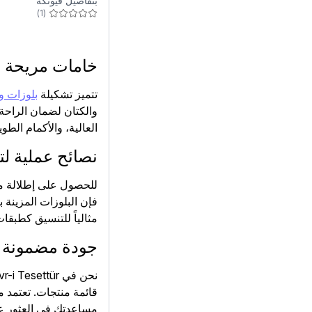
بتفاصيل فيونكة
)
1
(
خامات مريحة 
تتميز تشكيلة
بلوزات 
والكتان لضمان الراحة
العالية، والأكمام الط
نصائح عملية ل
للحصول على إطلالة مهن
فإن البلوزات المزينة ب
مثالياً للتنسيق كطبقا
جودة مضمونة 
قائمة منتجات. تعتمد م
مساعدتكِ في العثور عل