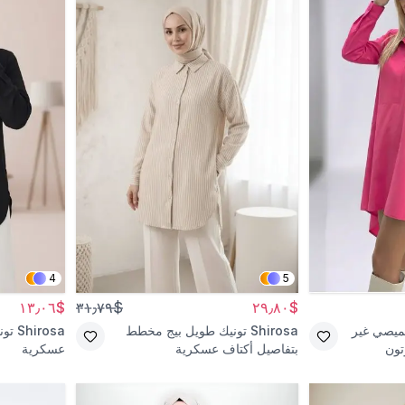
4
5
$١٣٫٠٦
$٣١٫٧٩
$٢٩٫٨٠
ميصي غير
Shirosa
تونيك طويل بيج مخطط
Shirosa
تون
تون
بتفاصيل أكتاف عسكرية
عسكرية