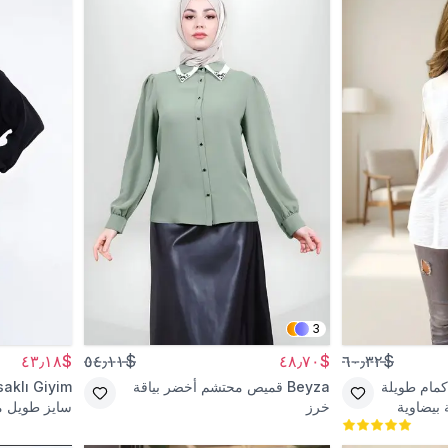
3
$٤٣٫١٨
$٥٤٫١١
$٤٨٫٧٠
$٦٠٫٣٢
أكمام طويلة
Beyza
قميص محتشم أخضر بياقة
aklı Giyim
بيضاوية
خرز
سايز طويل م
بأكمام بليسيه