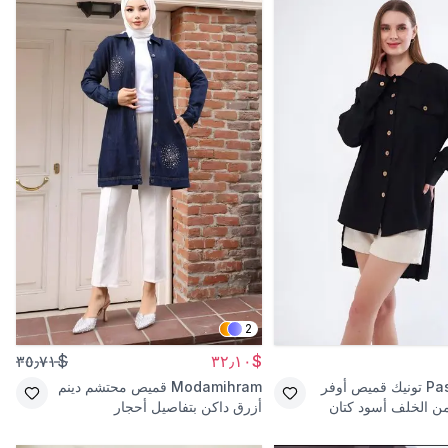
2
$٣٥٫٧١
$٣٢٫١٠
Pas
تونيك قميص أوفر
Modamihram
قميص محتشم دينم
ن الخلف أسود كتان
أزرق داكن بتفاصيل أحجار