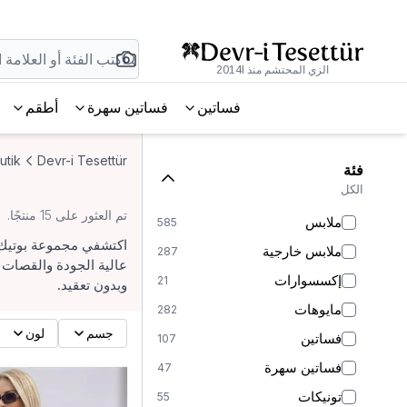
الزي المحتشم منذ 2014l
فساتين
فساتين سهرة
أطقم
utik
Devr-i Tesettür
فئة
الكل
تم العثور على 15 منتجًا.
ملابس
585
اكتشفي مجموعة بوتيك ب
ملابس خارجية
287
عالية الجودة والقصات ا
إكسسوارات
21
وبدون تعقيد.
مايوهات
282
جسم
لون
فساتين
107
فساتين سهرة
47
تونيكات
55