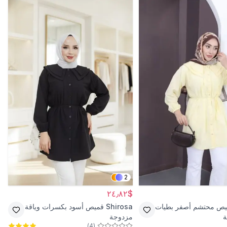
2
$٢٤٫٨٢
ص محتشم أصفر بطيات
Shirosa
قميص أسود بكسرات وياقة
ة
مزدوجة
)
4
(