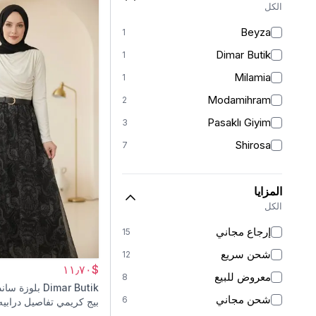
الكل
Beyza
1
Dimar Butik
1
Milamia
1
Modamihram
2
Pasaklı Giyim
3
Shirosa
7
المزايا
الكل
إرجاع مجاني
15
شحن سريع
12
$١١٫٧٠
معروض للبيع
8
Dimar Butik
بلوزة ساند
شحن مجاني
6
بيج كريمي تفاصيل درابيه