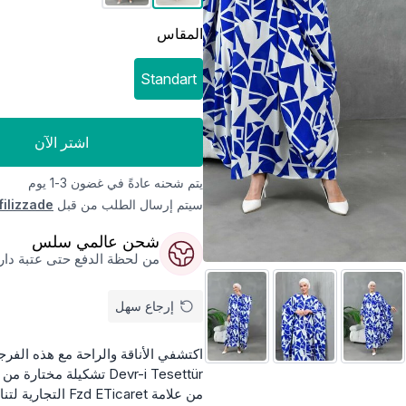
المقاس
Standart
اشتر الآن
يتم شحنه عادةً في غضون 3-1 يوم
سيتم إرسال الطلب من قبل
filizzade
شحن عالمي سلس
من لحظة الدفع حتى عتبة داركم
إرجاع سهل
اكتشفي الأناقة والراحة مع هذه الفر
Devr-i Tesettür تشكيلة
من علامة Fzd ETicaret التجارية لتناسب إطلالتك اليومية بكل رقي.