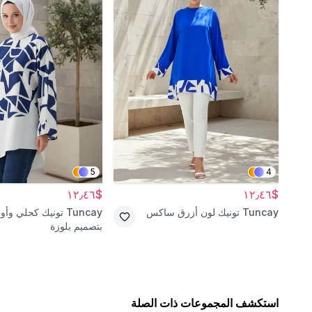
5
4
$١٢٫٤٦
$١٢٫٤٦
Tuncay
تونيك لون أزرق ساكس
Tuncay
تونيك كحلي وأو
بتصميم بلوزة
استكشف المجموعات ذات الصلة