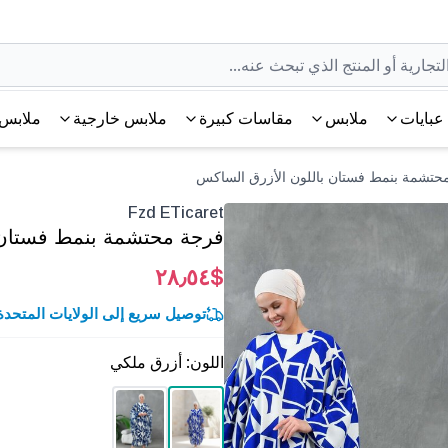
عبايات
ملابس
مقاسات كبيرة
ملابس خارجية
ملابس 
Fzd ETicaret
فرجة محتشمة بنمط فستان 
$٢٨٫٥٤
توصيل سريع إلى الولايات المتحدة خلال 3-5 أ
اللون
:
أزرق ملكي