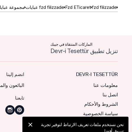
fzd filizzade
Fzd ETicaret
fzd filizzade عبايات
مجموعة عبايات ETicaret
الماركات المنتقاة في جيبك
تنزيل تطبيق Devr-i Tesettür
DEVR-I TESETTÜR
انضم إلينا
معلومات عنا
البائعون والم
اتصل بنا
تابعنا
الشروط والأحكام
سياسة الخصوصية
نحن نستخدم ملفات تعريف الارتباط لتوفير تجربة
تسوق أفضل.