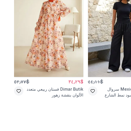
3
$٩٦٫٤٠
$٥٢٫٧٧
$٣٤٫٢٩
$٤٤٫١١
Mexi
سروال
Dimar Butik
فستان ربيعي متعدد
TYLE
ود نمط الشارع
الألوان بنقشة زهور
كتان إ