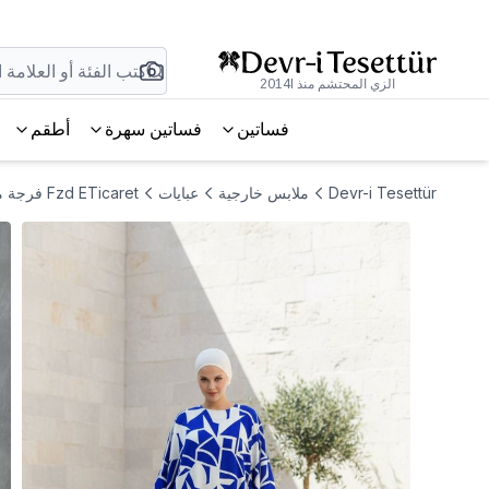
الزي المحتشم منذ 2014l
فساتين
فساتين سهرة
أطقم
Devr-i Tesettür
ملابس خارجية
عبايات
Fzd ETicaret فرجة محتشمة بنمط فستان باللون الأزرق الساكس