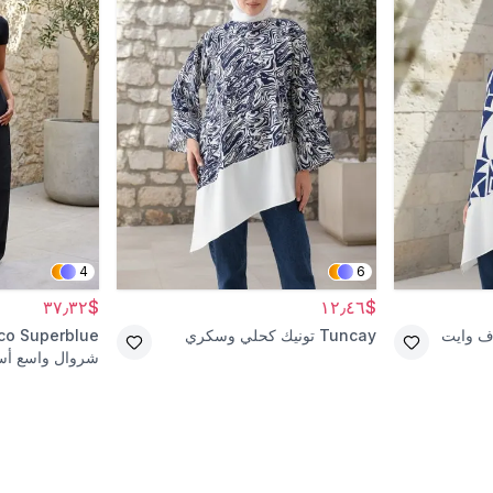
4
6
$٣٧٫٣٢
$١٢٫٤٦
ف وايت
Tuncay
تونيك كحلي وسكري
co Superblue
شروال واسع أس