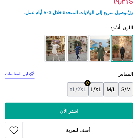
$٦٩٫٣١
توصيل سريع إلى الولايات المتحدة خلال 3-5 أيام عمل.
اللون
:
أَسْوَد
المقاس
دليل المقاسات
XL/2XL
L/XL
M/L
S/M
اشتر الآن
أضف للعربة