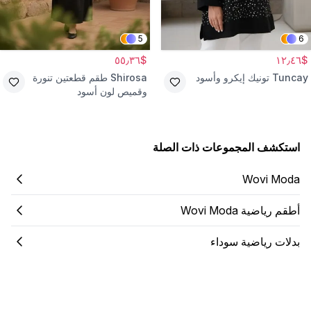
5
6
$٥٥٫٣٦
$١٢٫٤٦
Tuncay
تونيك إيكرو وأسود
Shirosa
طقم قطعتين تنورة
وقميص لون أسود
استكشف المجموعات ذات الصلة
Wovi Moda
أطقم رياضية Wovi Moda
بدلات رياضية سوداء