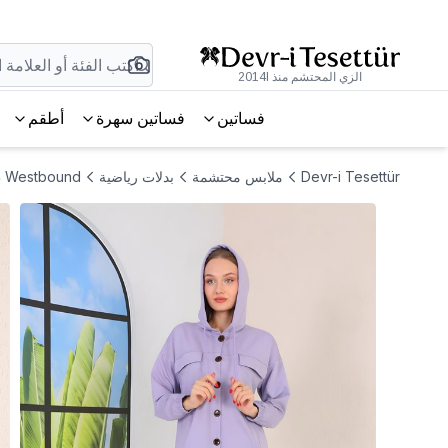
الزي المحتشم منذ 2014l
فساتين
فساتين سهرة
أطقم
Devr-i Tesettür
ملابس محتشمة
بدلات رياضية
Westbound طقم رياضي محتشم باللون الليكلي مع تفاصيل أزرار كبيرة