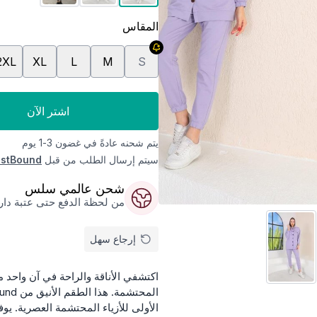
المقاس
2XL
XL
L
M
S
اشتر الآن
يتم شحنه عادةً في غضون 3-1 يوم
سيتم إرسال الطلب من قبل
stBound
شحن عالمي سلس
من لحظة الدفع حتى عتبة داركم
إرجاع سهل
اكتشفي الأناقة والراحة في آن واحد 
الأولى للأزياء المحتشمة العصرية. يوف