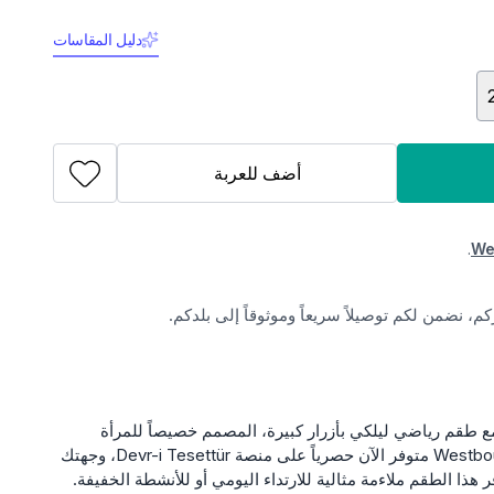
دليل المقاسات
أضف للعربة
.
We
، نضمن لكم توصيلاً سريعاً وموثوقاً إلى بلدكم.
مع طقم رياضي ليلكي بأزرار كبيرة، المصمم خصيصاً للمرأة
المحتشمة. هذا الطقم الأنيق من Westbound متوفر الآن حصرياً على منصة Devr-i Tesettür، وجهتك
ر هذا الطقم ملاءمة مثالية للارتداء اليومي أو للأنشطة الخفيفة.