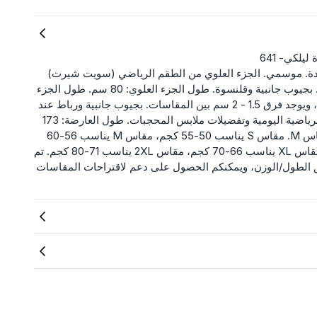
يلكي- 641
ة. موسمي. الجزء العلوي من الطقم الرياضي (سويت شيرت)
مزين بأزرار كبيرة من الأمام والجانب. بجيوب جانبية وقلنسوة. طول الجزء العلوي: 80 سم. طول الجزء
السفلي من الطقم الرياضي 100 سم، ويوجد فرق 1.5 - 2 سم بين المقاسات. بجيوب جانبية ورباط عند
الخصر. مناسب لتنسيقات الملابس الرياضية اليومية وتفضيلات ملابس المحجبات. طول العارضة: 173
سم، المنتج الذي ترتديه العارضة بمقاس M. مقاس S يناسب 50-55 كجم، مقاس M يناسب 56-60
كجم، مقاس L يناسب 61-65 كجم، مقاس XL يناسب 66-70 كجم، مقاس 2XL يناسب 71-80 كجم. تم
سق الطول/الوزن، ويمكنكم الحصول على دعم لاقتراحات المقاسات