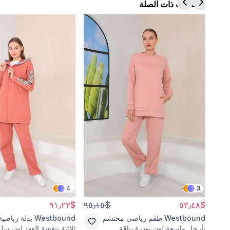
المنتجات ذات الصلة
4
3
$٩١٫٢٣
$٩٥٫١٥
$٥٣٫٤٨
Westbound
طقم رياضي محتشم
Westbound
بدلة رياضي
بأرجل واسعة لون بودرة بياقة
ثلاثية بنقشة الفهد لون سل