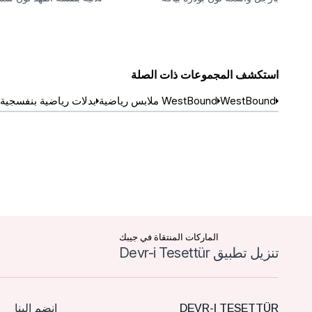
مستديرة
بتفاصيل ترتر
استكشف المجموعات ذات الصلة
WestBound
WestBound ملابس رياضية
بدلات رياضية بنفسجية
الماركات المنتقاة في جيبك
تنزيل تطبيق Devr-i Tesettür
DEVR-I TESETTÜR
انضم إلينا