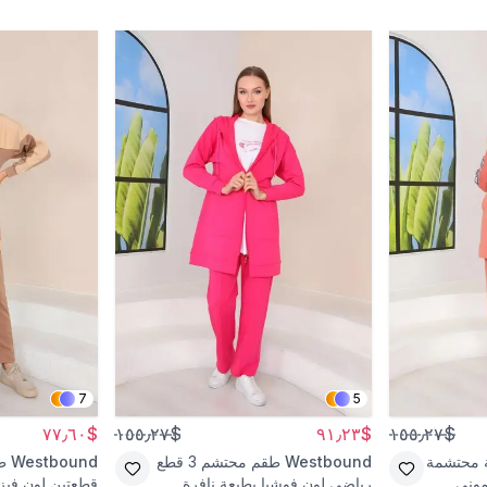
7
5
$٧٧٫٦٠
$١٥٥٫٢٧
$٩١٫٢٣
$١٥٥٫٢٧
ة محتشمة
Westbound
طقم محتشم 3 قطع
Westbound
ط
موني
رياضي لون فوشيا بطبعة نافرة
قطعتين لون فيز