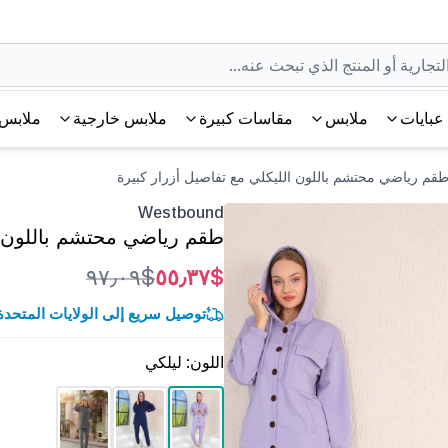
عبايات
ملابس
مقاسات كبيرة
ملابس خارجية
ملابس 
Westbound
طقم رياضي محتشم باللون ال
$٩٧٫٠٩
$٥٥٫٣٧
توصيل سريع إلى الولايات المتحدة خلال 3-5 أ
اللون
:
ليلكي