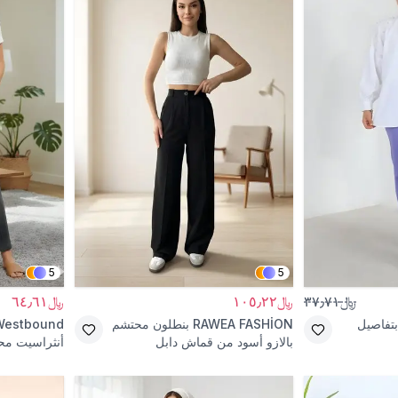
5
5
﷼٣٧٫٧١
﷼١٠٥٫٢٢
﷼٦٤٫٦١
بتفاصيل
RAWEA FASHİON
بنطلون محتشم
Westbound
بالازو أسود من قماش دابل
أنثراسيت مح
رياضي