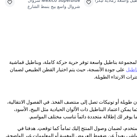
طيل واسعة رمادية ليكرا
Mexico Superblue
سروال
شروال واسع بيج بنمط الشارع
 المجموعة بناطيل واسعة توفر حرية حركة كاملة، وبناطيل قماشية
اطيل
على جودة الأنسجة، حيث يتم اختيار القطن الطبيعي لضمان
ات الارتداء الطويلة.
يلة أو تونيكات تصل إلى منتصف الفخذ. في الفصول الانتقالية،
ما يمكن اعتماد البناطيل ذات الألوان الحيادية مثل البيج، الأسود،
يوفر لك إطلالة متجددة دائماً تناسب مختلف المواسم.
م، لضمان وصول المنتج إليك تماماً كما توقعتِ. هدفنا في
اشر، بعيداً عن ضغوط العروض الوهمية أو المعلومات غير الواضحة،