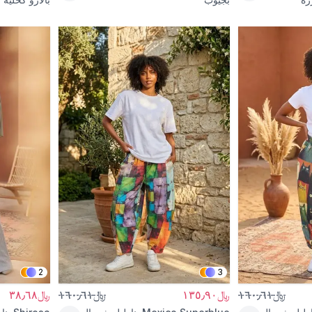
2
3
﷼١٦٠٫٦١
﷼١٣٥٫٩٠
﷼١٦٠٫٦١
﷼٣٨٫٦٨