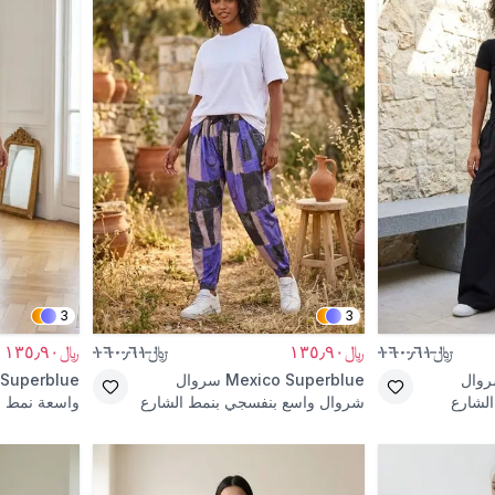
3
3
﷼١٦٠٫٦١
﷼١٣٥٫٩٠
﷼١٦٠٫٦١
﷼١٣٥٫٩٠
وال
Mexico Superblue
سروال
 Superblue
لشارع
شروال واسع بنفسجي بنمط الشارع
واسعة نمط ا