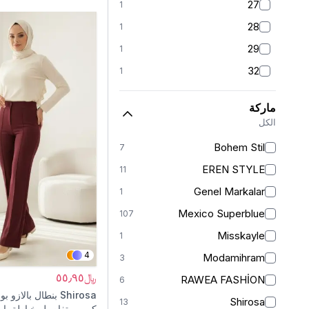
27
1
28
1
29
1
32
1
S
106
ماركة
S/M
1
الكل
M
103
Bohem Stil
7
L
104
EREN STYLE
11
L/XL
1
Genel Markalar
1
XL
106
Mexico Superblue
107
2XL
1
Misskayle
1
XXL
99
4
Modamihram
3
34
3
﷼٥٥٫٩٥
RAWEA FASHİON
6
36
5
Shirosa
بنطال بالازو ب
Shirosa
13
كريب بتفاصيل خياطة بار