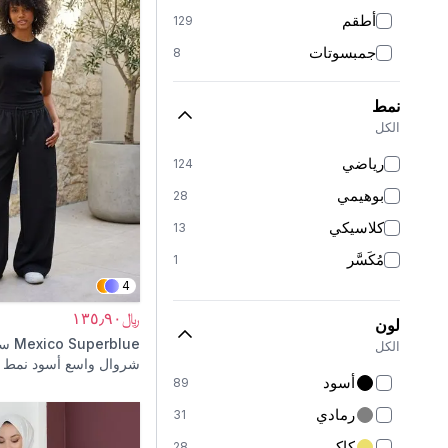
أطقم
129
جمبسوتات
8
بناطيل
151
نمط
تنانير
19
الكل
بناطيل تنورة
2
رياضي
124
بلوزات وقمصان
15
بوهيمي
28
كنزات
6
كلاسيكي
13
بدلات رياضية
62
مُكَسَّر
1
شالات
6
4
بونيهات
15
﷼١٣٥٫٩٠
لون
عبايات
126
Mexico Superblue
سر
الكل
شروال واسع أسود نمط ا
معاطف طويلة
23
أسود
89
معاطف ترنش
32
رمادي
31
كارديجانات
4
كاكي
28