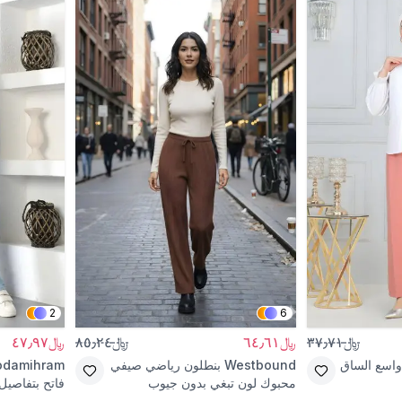
2
6
﷼٣٧٫٧١
﷼٦٤٫٦١
﷼٨٥٫٢٤
﷼٤٧٫٩٧
واسع الساق
Westbound
بنطلون رياضي صيفي
damihram
محبوك لون تبغي بدون جيوب
فاتح بتفاصيل