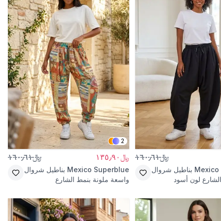
2
﷼١٦٠٫٦١
﷼١٣٥٫٩٠
﷼١٦٠٫٦١
Mexico
بناطيل شروال
Mexico Superblue
بناطيل شروال
لشارع لون أسود
واسعة ملونة بنمط الشارع