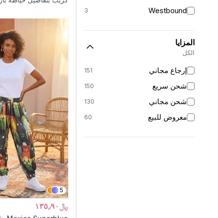
38
8
Westbound
3
40
5
42
4
المزايا
44
4
الكل
46
1
إرجاع مجاني
151
شحن سريع
150
شحن مجاني
130
معروض للبيع
60
5
﷼١٣٥٫٩٠