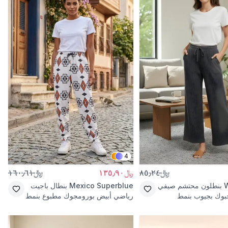
4
﷼٨٥٫٢٤
﷼١٣٥٫٩٠
﷼١٦٠٫٦١
بنطلون محتشم صيفي
Mexico Superblue
بنطال باجيت
بوك بجيوب بنمط
رياضي أبيض بورومجوك مطبوع بنمط
الشارع