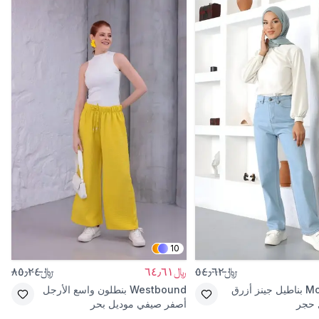
10
﷼٥٤٫٦٢
﷼٦٤٫٦١
﷼٨٥٫٢٤
Mo
بناطيل جينز أزرق
Westbound
بنطلون واسع الأرجل
 حجر
أصفر صيفي موديل بحر