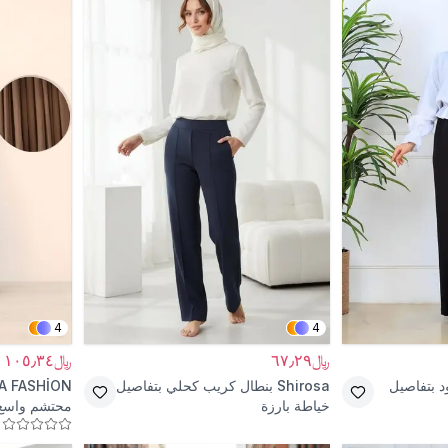
4
4
﷼٦٧٫٢٩
﷼١٠٥٫٣٤
د بتفاصيل
Shirosa
بنطال كريب كحلي بتفاصيل
A FASHİON
خياطة بارزة
محتشم واسع 
عنابي