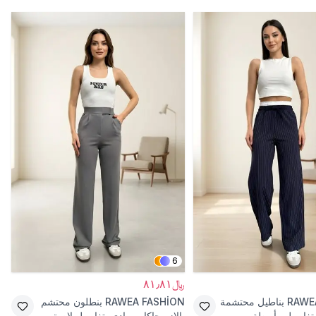
6
﷼٨١٫٨١
RAWE
بناطيل محتشمة
RAWEA FASHİON
بنطلون محتشم
 بتفاصيل وأربطة
بالازو جاكار رمادي بتفاصيل لاصق