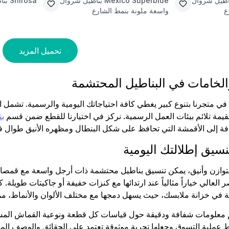
اطيل شروال
Mexico Superblue
بناطيل شروال
Shirosa
بنا
ع
واسعة ملونة بنمط الشارع
تحميل المزيد
الخامات في البناطيل المحتشمة
 في متجرنا بتنوع كبير يغطي كافة احتياجاتك اليومية والرسمية. تشمل
مة تلائم بيئات العمل الرسمية. نركز في اختيارنا للقطع ضمن قسم
بن
ضافة إلى الأقمشة التي تحافظ على شكل البنطال ومظهره الأنيق طوال فتر
نسيق إطلالتك اليومية
زن وأنيق، يمكن تنسيق بناطيل محتشمة ذات أرجل واسعة مع قمصان طو
 العالي خياراً مثالياً عند ارتدائها مع كنزات خفيفة أو جاكيتات طويلة. ك
في خزانة ملابسك، حيث يسهل دمجها مع مختلف الألوان والأنماط، مما 
علومات شفافة ودقيقة حول قياسات كل قطعة ونوعية القماش المستخد
 عملية التسوق وجعلها تجربة موثوقة تعتمد على الحقائق والوصف المب