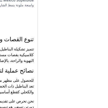
Mexico Superblue
بن
واسعة ملونة بنمط الشار
تنوع القصات و
تتميز تشكيلة البناطيل
كلاسيكية بقصات مستقي
التهوية والراحة، بالإ
نصائح عملية لت
للحصول على مظهر متوا
تعد البناطيل ذات الخصر
والكحلي كقطع أساسية 
نحن نحرص على تقديم م
دورتي تسعير هو تبسيط