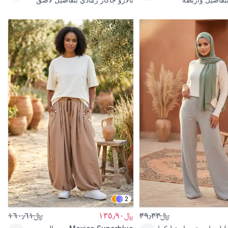
2
﷼٣٩٫٣٣
﷼١٣٥٫٩٠
﷼١٦٠٫٦١