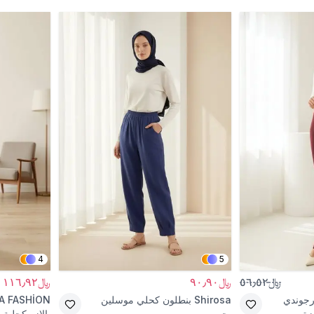
4
5
﷼٥٦٫٥٢
﷼٩٠٫٩٠
﷼١١٦٫٩٢
ورجوندي
Shirosa
بنطلون كحلي موسلين
A FASHİON
زة
بجيوب
بالازو كحلية