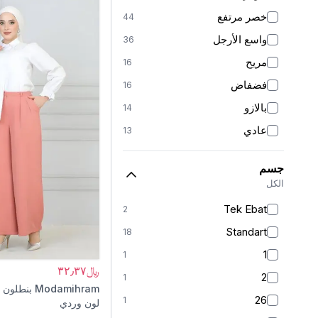
خصر مرتفع
44
واسع الأرجل
36
مريح
16
فضفاض
16
بالازو
14
عادي
13
جزرة
9
جسم
مستقيمة
6
الكل
موم
2
Tek Ebat
2
مُجسّم
1
Standart
18
بوي فريند
1
1
1
كارغو
1
﷼٣٢٫٣٧
2
1
Modamihram
بنطلون 
26
1
لون وردي