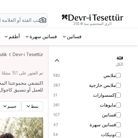
الزي المحتشم منذ 2014l
فساتين
فساتين سهرة
أطقم
utik
Devr-i Tesettür
فئة
الكل
تم العثور على 151 منتجًا.
ملابس
582
اكتشفي مجموعتنا المخت
ملابس خارجية
287
للعمل أو تنسيق كاجوال
إكسسوارات
21
مايوهات
281
نمط
جسم
فساتين
107
فساتين سهرة
47
تونيكات
54