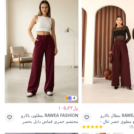
4
﷼١٠٥٫٢٢
RAWE
بنطال بالازو
RAWEA FASHİON
بنطلون بالازو
مطوي خصر عالٍ -
محتشم خمري قماش دابل بخصر
)
1
(
مطاطي خلفي