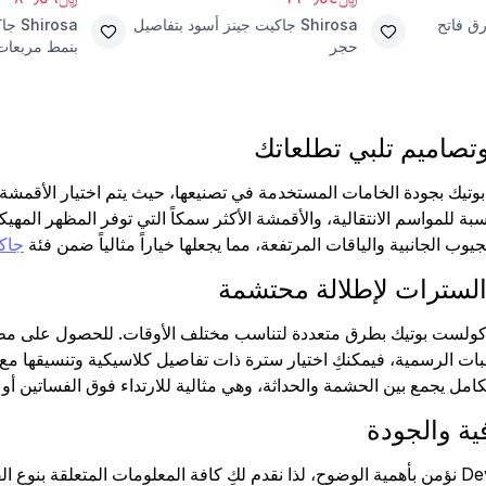
رق فاتح
Shirosa
جاكيت جينز أسود بتفاصيل
Shirosa
جاك
حجر
بنمط مربعات
تصاميم تلبي تطلعاتك
يك بجودة الخامات المستخدمة في تصنيعها، حيث يتم اختيار الأقمشة بعن
سبة للمواسم الانتقالية، والأقمشة الأكثر سمكاً التي توفر المظهر الم
وب الجانبية والياقات المرتفعة، مما يجعلها خياراً مثالياً ضمن فئة
جاك
السترات لإطلالة محتشمة
كولست بوتيك بطرق متعددة لتناسب مختلف الأوقات. للحصول على مظهر
سبات الرسمية، فيمكنكِ اختيار سترة ذات تفاصيل كلاسيكية وتنسيقها مع 
ل يجمع بين الحشمة والحداثة، وهي مثالية للارتداء فوق الفساتين أو 
فية والجودة
نحن في Devr-i Tesettür نؤمن بأهمية الوضوح، لذا نقدم لكِ كافة المعلومات المت