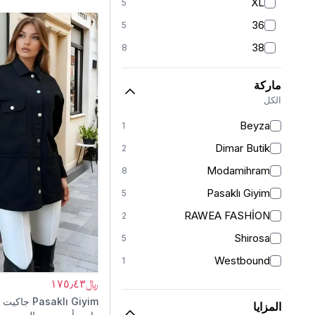
XL
5
36
5
38
8
40
7
ماركة
42
7
الكل
44
2
Beyza
1
46
2
Dimar Butik
2
48
2
Modamihram
8
Pasaklı Giyim
5
RAWEA FASHİON
2
Shirosa
5
Westbound
1
﷼١٧٥٫٤٣
Pasaklı Giyim
جاكيت 
المزايا