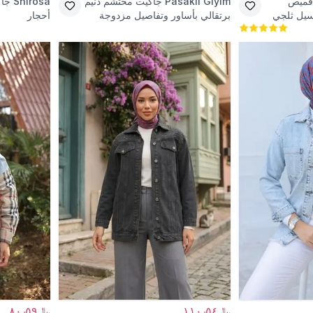
قميص
Pasaklı Giyim
جاكيت محتشم دنيم
Shirosa
جاك
يل ثلجي
برتقالي بأساور وتفاصيل مزدوجة
أحجار
﷼١١٠٫٥٤
﷼٨٠٫٥٩