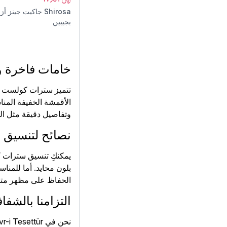
Shirosa
جاكيت جينز أز
بجيبين
خامات فاخرة و
تتميز سترات كولست بوت
الأقمشة الخفيفة المنا
وتفاصيل دقيقة مثل الجي
نصائح لتنسيق 
يمكنكِ تنسيق سترات 
بلون محايد. أما للمنا
الحفاظ على مظهر متكام
التزامنا بالشفا