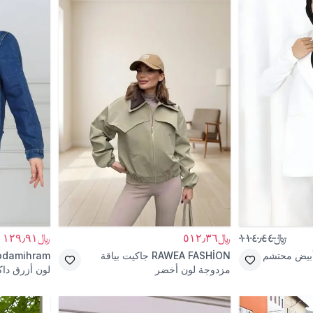
﷼١١٤٫٤٤
﷼٥١٢٫٣٦
﷼١٢٩٫٩١
بيض محتشم
RAWEA FASHİON
جاكيت بياقة
damihram
مزدوجة لون أخضر
لون أزرق دا