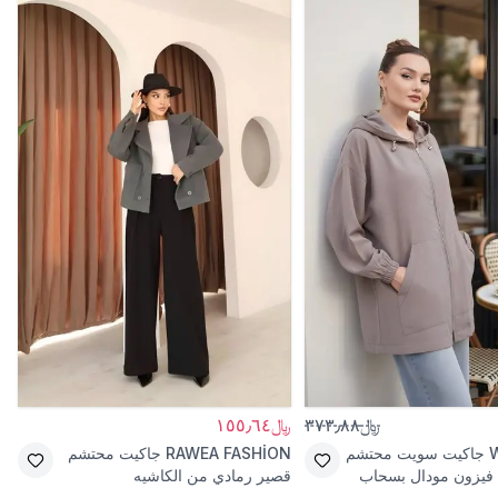
﷼٣٧٣٫٨٨
﷼١٥٥٫٦٤
جاكيت سويت محتشم
RAWEA FASHİON
جاكيت محتشم
فيزون مودال بسحاب
قصير رمادي من الكاشيه