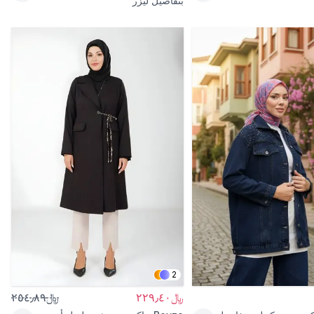
بتفاصيل ليزر
2
﷼٢٢٩٫٤٠
﷼٢٥٤٫٨٩