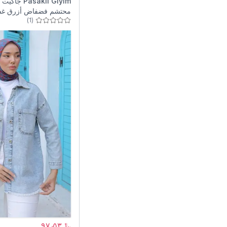
Pasaklı Giyim
جاكيت 
محتشم فضفاض أزرق غس
)
1
(
بجيوب مزرر
﷼٩٧٫٥٣