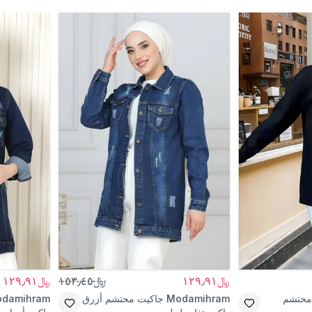
﷼١٢٩٫٩١
﷼١٥٣٫٤٥
﷼١٢٩٫٩١
محتشم
Modamihram
جاكيت محتشم أزرق
damihram