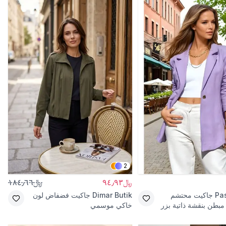
2
﷼٩٤٫٩٣
﷼١٨٤٫٦٦
Pas
جاكيت محتشم
Dimar Butik
جاكيت فضفاض لون
بطن بنقشة ذاتية بزر
خاكي موسمي