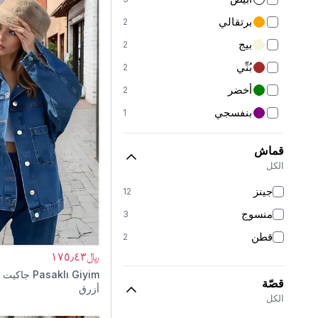
فيستات
12
برتقالي
2
جاكيتات
24
بيج
2
معاطف شتوية
41
بُنِّي
2
معاطف
20
أخضر
2
مايوهات نصف محتشمة
59
بنفسجي
1
فساتين بنات
20
كاكي
1
قماش
ملابس بنات
33
عنابي
1
الكل
بونشوهات
5
كحلي
1
جينز
12
بوركينيات
224
منسوج
3
بناطيل بنات
5
قطن
2
أطقم بنات
6
﷼١٧٥٫٤٣
تنانير بنات
2
Pasaklı Giyim
جاكيت 
قصّة
أزرق
الكل