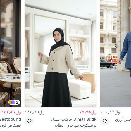
2
﷼١٠٠٫١٣
﷼٧٩٫٩٨
﷼١٨٤٫٦٦
﷼٢٤٢٫٢٧
ينز أزرق
Dimar Butik
جاكيت بستايل
Westbound
ترنشكوت بيج بدون بطانة
فضفاض لون 