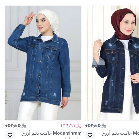
﷼١٥٣٫٤٥
﷼١٢٩٫٩١
﷼١٥٣٫٤٥
Mo
جاكيت دنيم أزرق
Modamihram
جاكيت دنيم أزرق