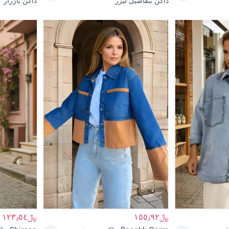
داكن بتفاصيل ليزر
داكن بأزرار
﷼١٥٥٫٩٢
﷼١٢٣٫٥٤