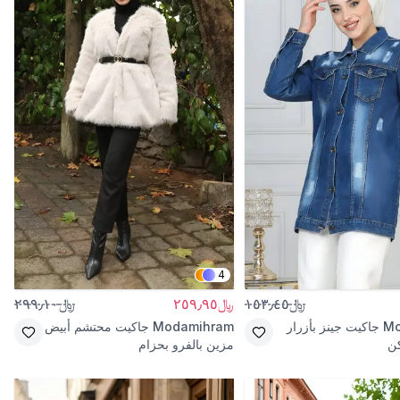
4
﷼١٥٣٫٤٥
﷼٢٥٩٫٩٥
﷼٢٩٩٫١٠
Mo
جاكيت جينز بأزرار
Modamihram
جاكيت محتشم أبيض
كن
مزين بالفرو بحزام