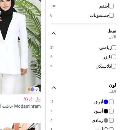
أطقم
130
جمبسوتات
8
بناطيل
152
نمط
تنانير
19
الكل
بناطيل تنورة
2
رياضي
21
بلوزات وقمصان
15
بليزر
2
كنزات
6
كلاسيكي
2
بدلات رياضية
64
شالات
6
لون
بونيهات
6
15
الكل
﷼٩٧٫٤٠
عبايات
126
أزرق
11
Modamihram
جاكيت أ
معاطف طويلة
23
أسود
7
معاطف ترنش
32
رمادي
4
كارديجانات
4
أبيض
3