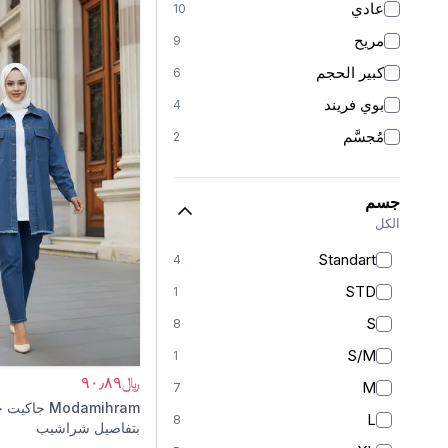
عادي
10
مريح
9
كبير الحجم
6
بوي فريند
4
مُجسَّم
2
جسم
الكل
Standart
4
STD
1
S
8
S/M
1
﷼٩٠٫٨٩
M
7
Modamihram
جاكيت ج
L
8
بتفاصيل شراشيب