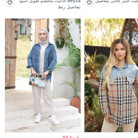
يت جينز كحلي بتفاصيل
Beyza
جاكيت محتشم طويل أسود
بتفاصيل ربط
﷼٩٧٫٤٠