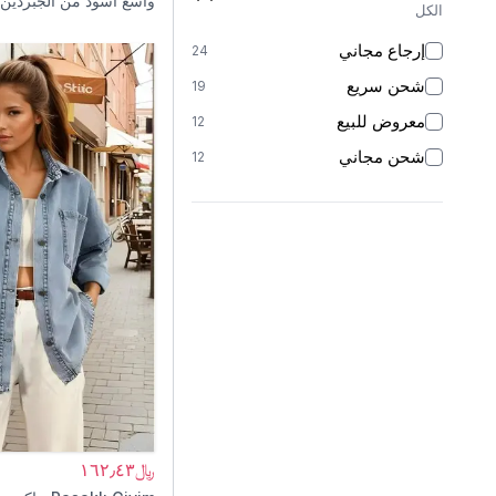
واسع أسود من الجبردين
الكل
إرجاع مجاني
24
شحن سريع
19
معروض للبيع
12
شحن مجاني
12
﷼١٦٢٫٤٣