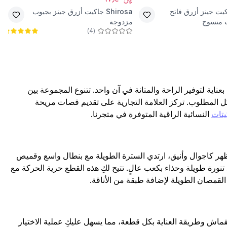
يت جينز أزرق فاتح
Shirosa
جاكيت أزرق جينز بجيوب
 منسوج
مزدوجة
)
4
(
اية لتوفير الراحة والمتانة في آن واحد. تتنوع المجموعة بين
هيكل المطلوب. تركز العلامة التجارية على تقديم قصات مريحة
يتات
النسائية الراقية المتوفرة في متجرنا.
 كاجوال وأنيق، ارتدي السترة الطويلة مع بنطال واسع وقميص
تنورة طويلة وحذاء بكعب عالٍ. تتيح لكِ هذه القطع حرية الحركة مع
القمصان الطويلة لإضافة طبقة من الأناقة.
علقة بنوع القماش وطريقة العناية بكل قطعة، مما يسهل عليكِ عملية الاختيار