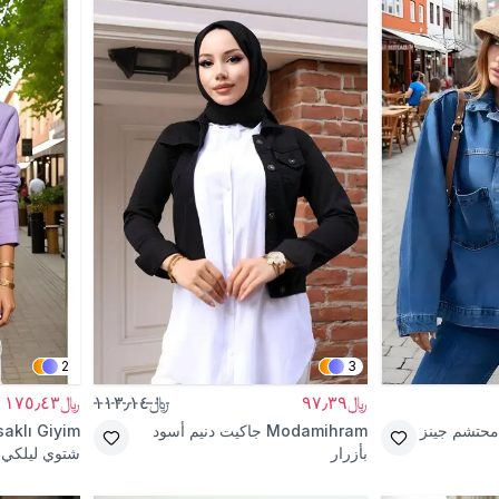
2
3
﷼٩٧٫٣٩
﷼١١٣٫١٤
﷼١٧٥٫٤٣
محتشم جينز
Modamihram
جاكيت دنيم أسود
aklı Giyim
بأزرار
شتوي ليلكي م
واحد