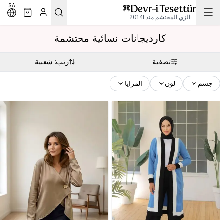
SA
الزي المحتشم منذ 2014l
كارديجانات نسائية محتشمة
تصفية
رتب: شعبية
جسم
لون
المزايا