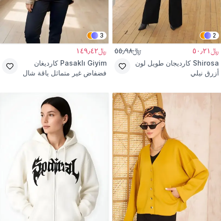
3
2
﷼٥٠٫٢١
﷼٥٥٫٩٨
﷼١٤٩٫٤٢
Shirosa
كارديجان طويل لون
Pasaklı Giyim
كارديغان
أزرق نيلي
فضفاض غير متماثل ياقة شال
تفاصيل أزرار لون فيزون