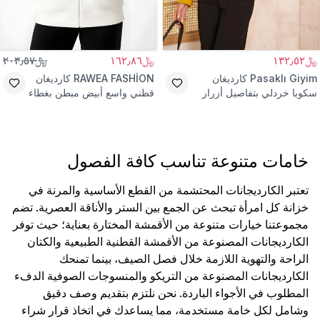
﷼١٣٢٫٥٢
﷼١٦٢٫٨٦
﷼٢٠٣٫٥٧
Pasaklı Giyim
كارديغان
RAWEA FASHİON
كارديغان
سكوبا خردلي بتفاصيل أزرار
قطني واسع أبيض مبطن بغطاء
فضية وجيوب
رأس
خامات متنوعة تناسب كافة الفصول
تعتبر الكارديجانات المحتشمة من القطع الأساسية والمرنة في
خزانة كل امرأة تبحث عن الجمع بين الستر والأناقة العصرية. تضم
مجموعتنا خيارات متنوعة من الأقمشة المختارة بعناية؛ حيث توفر
الكارديجانات المصنوعة من الأقمشة القطنية الطبيعية والكتان
الراحة والتهوية اللازمة خلال فصل الصيف، بينما تمنحك
الكارديجانات المصنوعة من التريكو والمنسوجات الصوفية الدفء
المطلوب في الأجواء الباردة. نحن نلتزم بتقديم وصف دقيق
وشامل لكل خامة مستخدمة، مما يساعدك في اتخاذ قرار شراء