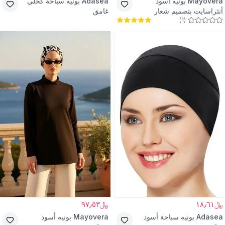
Mayovera
بونيه أسود
Adasea
بونيه سباحة كحلي
أنثراسايت بتصميم شعار
غامق
)
1
(
﷼١٨٫٦١
﷼٩٧٫٥٣
Adasea
بونيه سباحة أسود
Mayovera
بونيه أسود