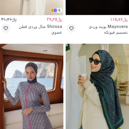
5
﷼١١٥٫٧٤
﷼٢٩٫٢٥
﷼٣١٫٢١
Mayovera
بونيه وردي
Shirosa
شال وردي قطن
بتصميم فيونكة
عضوي