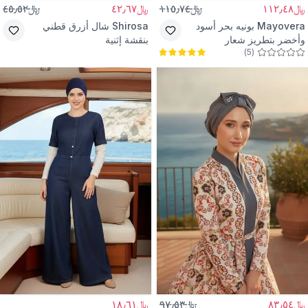
﷼١١٢٫٤٨
﷼١١٥٫٧٤
﷼٤٢٫٦٧
﷼٤٥٫٥٢
Mayovera
بونيه بحر أسود
Shirosa
شال أزرق قطني
وأخضر بتطريز شعار
بنقشة إثنية
)
5
(
﷼٨٣٫٥٤
﷼٩٧٫٥٣
﷼١٨٫٦١