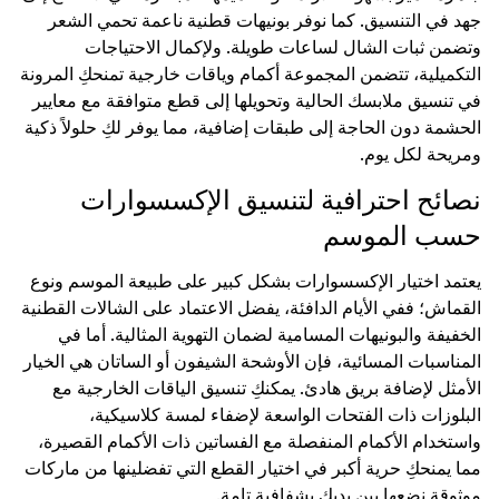
جهد في التنسيق. كما نوفر بونيهات قطنية ناعمة تحمي الشعر
وتضمن ثبات الشال لساعات طويلة. ولإكمال الاحتياجات
التكميلية، تتضمن المجموعة أكمام وياقات خارجية تمنحكِ المرونة
في تنسيق ملابسك الحالية وتحويلها إلى قطع متوافقة مع معايير
الحشمة دون الحاجة إلى طبقات إضافية، مما يوفر لكِ حلولاً ذكية
ومريحة لكل يوم.
نصائح احترافية لتنسيق الإكسسوارات
حسب الموسم
يعتمد اختيار الإكسسوارات بشكل كبير على طبيعة الموسم ونوع
القماش؛ ففي الأيام الدافئة، يفضل الاعتماد على الشالات القطنية
الخفيفة والبونيهات المسامية لضمان التهوية المثالية. أما في
المناسبات المسائية، فإن الأوشحة الشيفون أو الساتان هي الخيار
الأمثل لإضافة بريق هادئ. يمكنكِ تنسيق الياقات الخارجية مع
البلوزات ذات الفتحات الواسعة لإضفاء لمسة كلاسيكية،
واستخدام الأكمام المنفصلة مع الفساتين ذات الأكمام القصيرة،
مما يمنحكِ حرية أكبر في اختيار القطع التي تفضلينها من ماركات
موثوقة نضعها بين يديكِ بشفافية تامة.