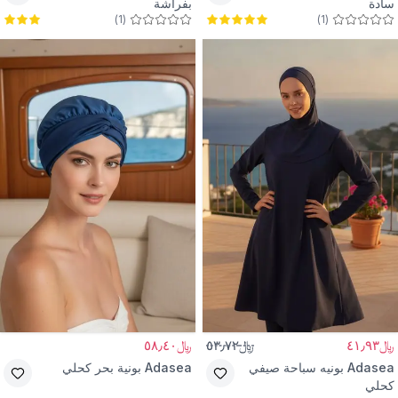
سادة
بفراشة
)
1
(
)
1
(
﷼٤١٫٩٣
﷼٥٣٫٧٢
﷼٥٨٫٤٠
Adasea
بونيه سباحة صيفي
Adasea
بونية بحر كحلي
كحلي