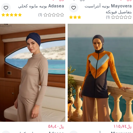
Mayovera
بونيه أنتراسيت
Adasea
بونيه مايوه كحلي
بتفاصيل فيونكة
)
1
(
)
1
(
﷼١١٥٫٧٤
﷼٥٨٫٤٠