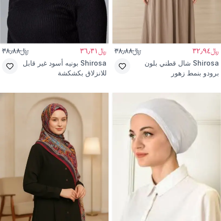
﷼٣٢٫٩٤
﷼٣٨٫٨٨
﷼٣٦٫٣١
﷼٣٨٫٨٨
Shirosa
شال قطني بلون
Shirosa
بونيه أسود غير قابل
برودو بنمط زهور
للانزلاق بكشكشة