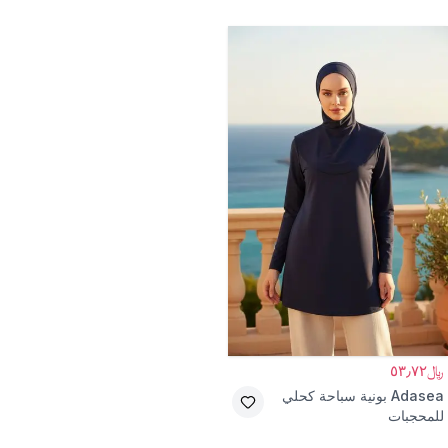
﷼٥٣٫٧٢
Adasea
بونية سباحة كحلي
للمحجبات