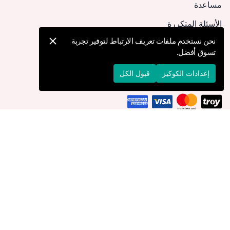
مساعدة
الأسئلة المتكررة
كيف يمكنني تقديم طلب؟
نحن نستخدم ملفات تعريف الارتباط لتوفير تجربة
تسوق أفضل.
الشحن والتوصيل
الإرجاع والإلغاء
إعدادات الكوكيز
قبول الكل
التوصيل إلى
المملكة العربية السعودية
© 2026 Devr-i Tesettür -
جميع الحقوق محفوظة