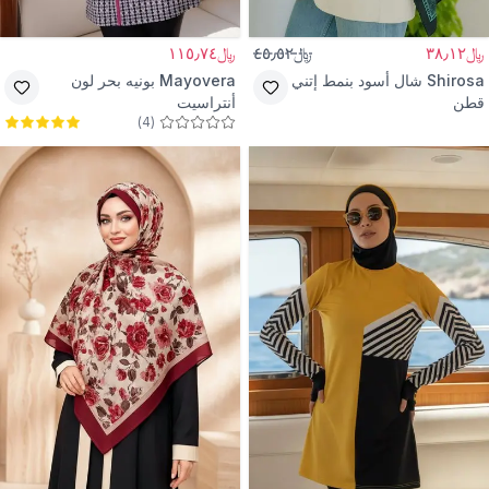
﷼٣٨٫١٢
﷼٤٥٫٥٢
﷼١١٥٫٧٤
Shirosa
شال أسود بنمط إتني
Mayovera
بونيه بحر لون
قطن
أنتراسيت
)
4
(