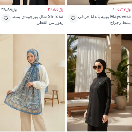
﷼١٠٥٫٢٧
﷼٣٦٫٤٥
﷼٣٨٫٨٨
Mayovera
بونيه باندانا خردلي
Shirosa
شال بورجوندي بنمط
بنمط زجزاج
زهور من القطن