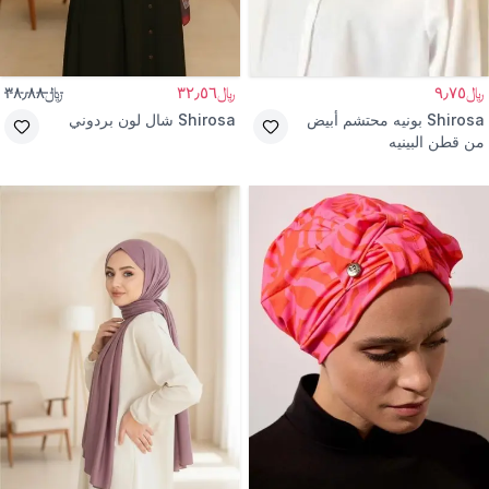
﷼٩٫٧٥
﷼٣٢٫٥٦
﷼٣٨٫٨٨
Shirosa
بونيه محتشم أبيض
Shirosa
شال لون بردوني
من قطن البينيه