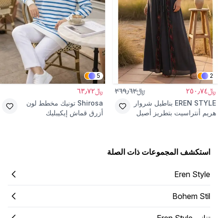
5
2
﷼٢٥٠٫٧٤
﷼٢٦٩٫٦٢
﷼٦٣٫٧٢
EREN STYLE
بناطيل شروار
Shirosa
تونيك مخطط لون
هريم أنتراسيت بتطريز أصيل
أزرق قماش إيكيبليك
استكشف المجموعات ذات الصلة
Eren Style
Bohem Stil
تنانير Eren Style