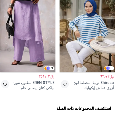
3
5
﷼٦٣٫٧٢
﷼٣٥١٫٠٢
Shirosa
تونيك مخطط لون
EREN STYLE
بنطلون تنورة
أزرق قماش إيكيبليك
ليلكي كتان إيطالي خام
استكشف المجموعات ذات الصلة