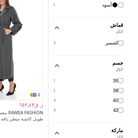
أسود
1
قماش
الكل
كشمير
3
جسم
الكل
36
1
38
2
2
40
3
ر. ق٦٥٢٫٤٣
42
3
RAWEA FASHİON
معط
طويل كاشيه مبطن ياقة 
باللون الرمادي الدخاني
ماركة
الكل