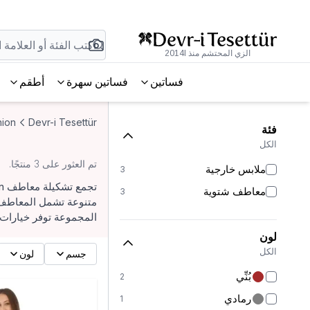
الزي المحتشم منذ 2014l
فساتين
فساتين سهرة
أطقم
ion
Devr-i Tesettür
فئة
الكل
تم العثور على 3 منتجًا.
ملابس خارجية
3
معاطف شتوية
3
متنوعة تشمل المعاطف ال
المجموعة توفر خيارات 
لون
الكل
جسم
لون
بُنِّي
2
رمادي
1