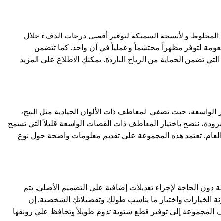
دة مثل الصوف المخلوط والأنسجة السميكة لتوفير أقصى درجات الدفء خلال
عومة لتوفر مظهراً محتشماً وعملياً في آن واحد. كما تتضمن
 التي تضمن الحماية من الرياح الباردة. يمكنكِ الاطلاع على المزيد
 الواسعة، حيث تضفي المعاطف ذات الألوان الحيادية مثل البيج،
 برودة، ننصح باختيار المعاطف ذات القصات الواسعة قليلاً التي تسمح
 العام. تعتمد هذه المجموعة على تقديم معلومات واضحة حول نوع
ملابس محتشمة دون الحاجة لإجراء تعديلات إضافية على التصميم الأصلي. يتم
خيارات واختيار ما يناسب طولكِ وتفضيلاتكِ الشخصية. إن
المجموعة إلى توفير قطع شتوية تدوم طويلاً وتحافظ على رونقها