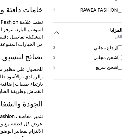
خامات دافئة و
RAWEA FASHİON
3
الموسم البارد. تتوفر 
المزايا
التشكيلة تفاصيل دقيقة 
الكل
من الخيارات المتنوع
إرجاع مجاني
3
نصائح لتنسيق 
شحن مجاني
3
شحن سريع
3
للحصول على مظهر متوا
والرمادي، والأسود طاب
بارتداء طبقات إضافية 
القماش وطريقة العناية
الجودة والشفاف
عرض كل قطعة مع وصف 
الالتزام بمعايير الو