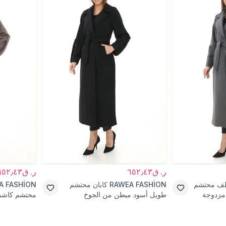
ر. ق٦٥٢٫٤٣
ر. ق٦٥٢٫٤٣
ف محتشم
RAWEA FASHİON
كابان محتشم
A FASHİON
مزدوجة
طويل أسود مبطن من الجوخ
محتشم كاشمي
بأكمام عروة