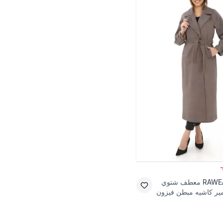
RAWE
معطف شتوي
ر كاشيه مبطن فيزون
 كتف