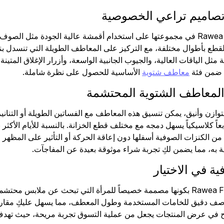
تصاميم تراعي الخصوصية
تعتمد علامة Rawea Fashion في مجموعتها على استخدام أقمشة عالية الجو
القطع بأطوال مختلفة، مع التركيز على المعاطف الطويلة التي تنسدل بن
مثل الياقات العالية، والجيوب الجانبية الواسعة، وأزرار الإغلاق المتينة
ة ضمن فئة
معاطف شتوية
الأساسية للحصول على نظرة شاملة.
المعاطف الشتوية المحتشمة
زن وأنيق، يمكن تنسيق هذه المعاطف مع الفساتين الطويلة أو التنانير
عاً كلاسيكياً يسهل دمجه مع مختلف قطع الخزانة. بالنسبة للأيام الأكثر
من الكنزات الصوفية أسفلها دون إعاقة الحركة أو التأثير على المظهر
 به، مما يضمن لكِ تجربة شراء موثوقة بعيدة عن المفاجآت.
ية في الاختيار
تتميز معاطف Rawea Fashion بكونها مصممة خصيصاً للمرأة التي تبحث عن 
دقيق للخامات المستخدمة وطول المعطف، مما يسهل عليكِ مقارنة ال
ضوح في عرض المنتجات يجعل من عملية التسوق تجربة مريحة، حيث تهدف 