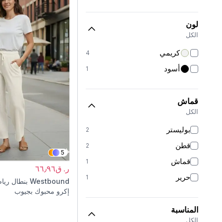
لون
الكل
كريمي
4
أسود
1
قماش
الكل
بوليستر
2
قطن
2
5
قماش
1
ر. ق٦٦٫٩٦
حرير
1
Westbound
بنطال ري
إكرو محبوك بجيوب
المناسبة
الكل