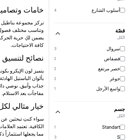
خامات وتصاميم
أسلوب الشارع
4
تركز مجموعة بناطيل إ
قصّة
يضمن لكِ حرية الحركة 
الكل
كافة الاحتياجات.
سروال
3
نصائح لتنسيق ب
فضفاض
2
خصر مرتفع
2
يتميز لون الإيكرو بكو
بألوان الباستيل الهاد
جوغر
2
جذاب وأنيق. نوصي دائ
واسع الأرجل
1
مفاجآت بعد الاستلام.
خيار مثالي لكل
جسم
الكل
سواء كنتِ تبحثين عن إ
الكافية. تعتمد العلام
Standart
1
مما يجعلها استثماراً ذك
S
3