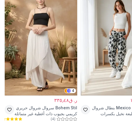
4
ر. ق٣٣٥٫٤٨
Mexico
بنطال شروال
Bohem Stil
سروال شروال حريري
طبعة نخيل بكسرات
كريمي بجيوب ذات أغطية غير متماثلة
)
4
(