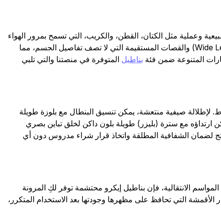
ية وعملية مثل الكتان، القطن، والكريب، التي تسمح بمرور الهواء
وتناسب مختلف فصول السنة. تتوفر هذه البناطيل بقصات متنوعة تشمل الأرجل العريضة (Wide Leg) والقصات المستقيمة التي لا تصف تفاصيل الجسم، مما
خيارات المتنوعة ضمن فئة
بناطيل
المتوفرة في منصتنا والتي تلبي
نماط. لإطلالة صيفية منتعشة، يمكن تنسيق البنطال مع بلوزة طويلة
كن ارتداؤه مع سترة (بليزر) طويلة بلون داكن لخلق تباين بصري
نتج لضمان الشفافية المطلقة واتخاذ قرار شراء مدروس دون أي
واسم الانتقالية، فإن بناطيل إيكرو محتشمة توفر لكِ المرونة
يار الأقمشة التي تحافظ على مظهرها وجودتها بعد الاستخدام المتكرر،