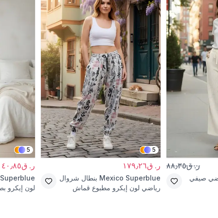
5
5
ر. ق٨٨٫٣٥
ر. ق١٧٩٫٢٦
ر. ق١٤٠٫٨٥
اضي صيفي
Mexico Superblue
بنطال شروال
 Superblue
رياضي لون إيكرو مطبوع قماش
لون إيكرو ب
بورومجوك