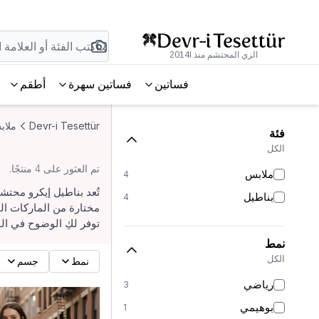
الزي المحتشم منذ 2014l
فساتين
فساتين سهرة
أطقم
Devr-i Tesettür
ملاب
فئة
الكل
تم العثور على 4 منتجًا.
ملابس
4
تُعد بناطيل إيكرو محتش
بناطيل
4
مختارة من الماركات الت
توفر لكِ الوضوح في ا
نمط
الكل
نمط
جسم
رياضي
3
بوهيمي
1