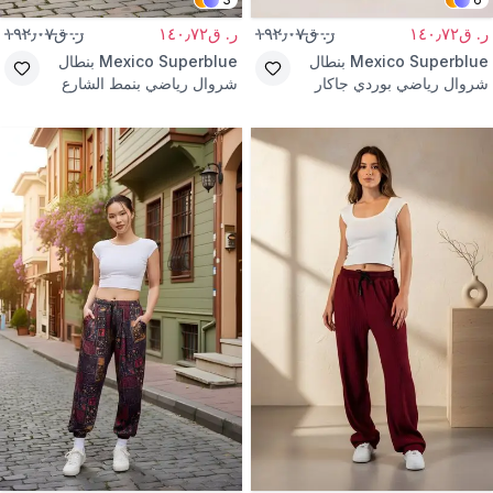
ر. ق١٤٠٫٧٢
ر. ق١٩٢٫٠٧
ر. ق١٤٠٫٧٢
ر. ق١٩٢٫٠٧
Mexico Superblue
بنطال
Mexico Superblue
بنطال
شروال رياضي بوردي جاكار
شروال رياضي بنمط الشارع
منقوش بستايل الشارع
عنابي مطبوع قماش برومجوك