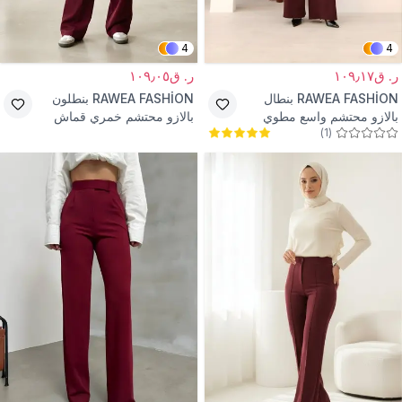
4
4
ر. ق١٠٩٫١٧
ر. ق١٠٩٫٠٥
RAWEA FASHİON
بنطال
RAWEA FASHİON
بنطلون
بالازو محتشم واسع مطوي
بالازو محتشم خمري قماش
)
1
(
خصر عالٍ - عنابي
دابل بخصر مطاطي خلفي