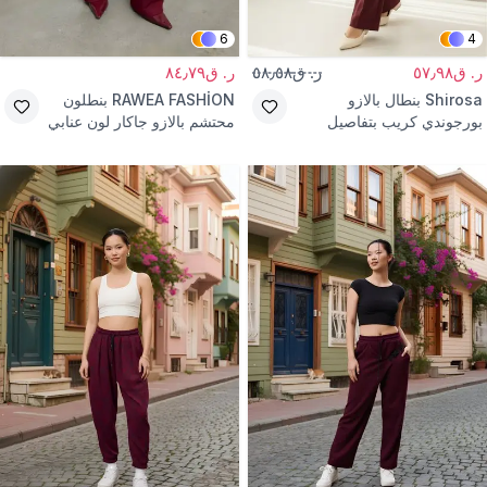
6
4
ر. ق٥٧٫٩٨
ر. ق٥٨٫٥٨
ر. ق٨٤٫٧٩
Shirosa
بنطال بالازو
RAWEA FASHİON
بنطلون
بورجوندي كريب بتفاصيل
محتشم بالازو جاكار لون عنابي
خياطة بارزة
بشريط لاصق