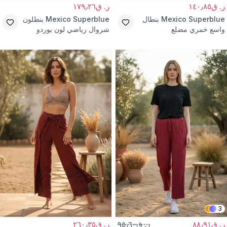
ر. ق١٤٠٫٨٥
ر. ق١٧٩٫٢٦
Mexico Superblue
بنطال
Mexico Superblue
بنطلون
واسع خمري مضلع
شروال رياضي لون بوردو
مطبوع قماش بورومجوك
3
ر. ق٨٨٫٩١
ر. ق٩٥٫٦٠
ر. ق٢٦٠٫٣٥