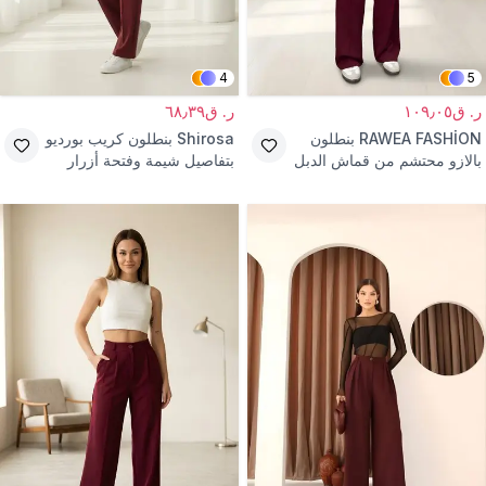
4
5
ر. ق١٠٩٫٠٥
ر. ق٦٨٫٣٩
RAWEA FASHİON
بنطلون
Shirosa
بنطلون كريب بورديو
بالازو محتشم من قماش الدبل
بتفاصيل شيمة وفتحة أزرار
العنابي