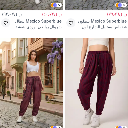
5
6
ر. ق١٧٩٫٢٦
ر. ق١٤٠٫٧٢
ر. ق١٩٢٫٠٧
Mexico Superblue
بنطلون
Mexico Superblue
بنطال
فضفاض بستايل الشارع لون
شروال رياضي بوردي بنقشة
عنابي مع حزام
جاكار
3
6