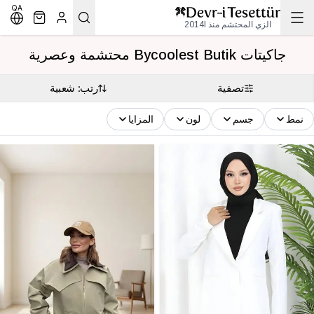
QA
الزي المحتشم منذ 2014l
جاكيتات Bycoolest Butik محتشمة وعصرية
تصفية
رتب: شعبية
نمط
جسم
لون
المزايا