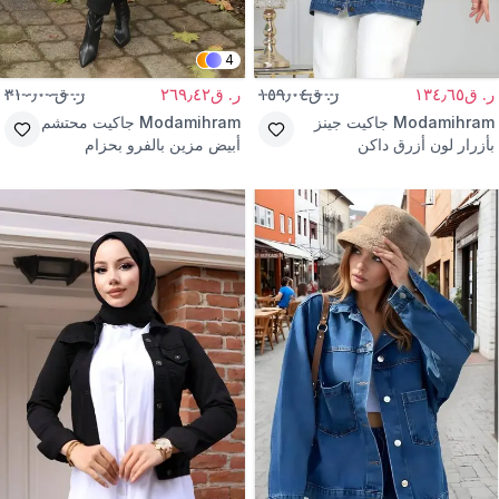
4
ر. ق١٣٤٫٦٥
ر. ق١٥٩٫٠٤
ر. ق٢٦٩٫٤٢
ر. ق٣١٠٫٠٠
Modamihram
جاكيت جينز
Modamihram
جاكيت محتشم
بأزرار لون أزرق داكن
أبيض مزين بالفرو بحزام