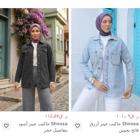
ر. ق١٠١٫٠٩
ر. ق١١٤٫٥٧
Shirosa
جاكيت جينز أزرق
Shirosa
جاكيت جينز أسود
فاتح بجيبين
بتفاصيل حجر