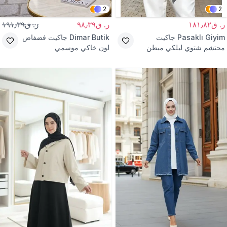
2
2
ر. ق١٨١٫٨٢
ر. ق٩٨٫٣٩
ر. ق١٩١٫٣٩
Pasaklı Giyim
جاكيت
Dimar Butik
جاكيت فضفاض
محتشم شتوي ليلكي مبطن
لون خاكي موسمي
بنقشة ذاتية بزر واحد