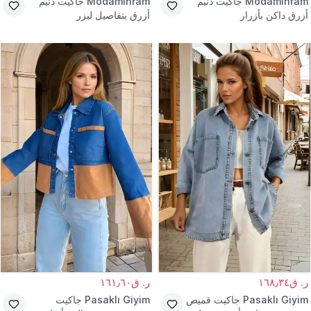
Modamihram
جاكيت دنيم
Modamihram
جاكيت دنيم
أزرق داكن بأزرار
أزرق بتفاصيل ليزر
ر. ق١٦٨٫٣٤
ر. ق١٦١٫٦٠
Pasaklı Giyim
جاكيت قميص
Pasaklı Giyim
جاكيت