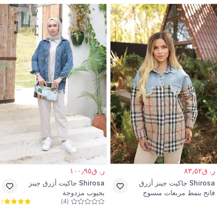
ر. ق٨٣٫٥٢
ر. ق١٠٠٫٩٥
Shirosa
جاكيت جينز أزرق
Shirosa
جاكيت أزرق جينز
فاتح بنمط مربعات منسوج
بجيوب مزدوجة
)
4
(