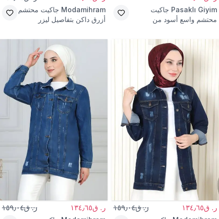
Pasaklı Giyim
جاكيت
Modamihram
جاكيت محتشم
محتشم واسع أسود من
أزرق داكن بتفاصيل ليزر
الجبردين
ر. ق١٣٤٫٦٥
ر. ق١٥٩٫٠٤
ر. ق١٣٤٫٦٥
ر. ق١٥٩٫٠٤