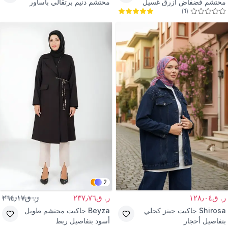
محتشم فضفاض أزرق غسيل
محتشم دنيم برتقالي بأساور
)
1
(
ثلجي بجيوب مزرر
وتفاصيل مزدوجة
2
ر. ق١٢٨٫٠٤
ر. ق٢٣٧٫٧٦
ر. ق٢٦٤٫١٧
Shirosa
جاكيت جينز كحلي
Beyza
جاكيت محتشم طويل
بتفاصيل أحجار
أسود بتفاصيل ربط