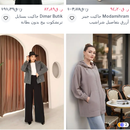
ر. ق٩٤٫٢٠
ر. ق١٠٣٫٧٨
ر. ق٨٢٫٨٩
ر. ق١٩١٫٣٩
Modamihram
جاكيت جينز
Dimar Butik
جاكيت بستايل
أزرق بتفاصيل شراشيب
ترنشكوت بيج بدون بطانة
2