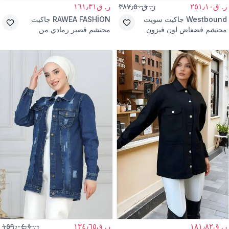
ر. ق٢٥١٫١٠
ر. ق٣٨٧٫٥٠
ر. ق١٦١٫٣١
Westbound
جاكيت سويت
RAWEA FASHİON
جاكيت
محتشم فضفاض لون فيزون
محتشم قصير رمادي من
مودال بسحاب
الكاشيه
ر. ق١٨١٫٨٢
ر. ق١٣٤٫٦٥
ر. ق١٥٩٫٠٤