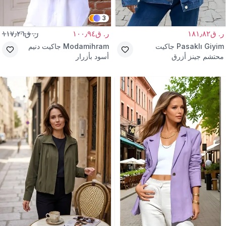
3
ر. ق١٨١٫٨٢
ر. ق١٠٠٫٩٤
ر. ق١١٧٫٢٦
Pasaklı Giyim
جاكيت
Modamihram
جاكيت دنيم
محتشم جينز أزرق
أسود بأزرار