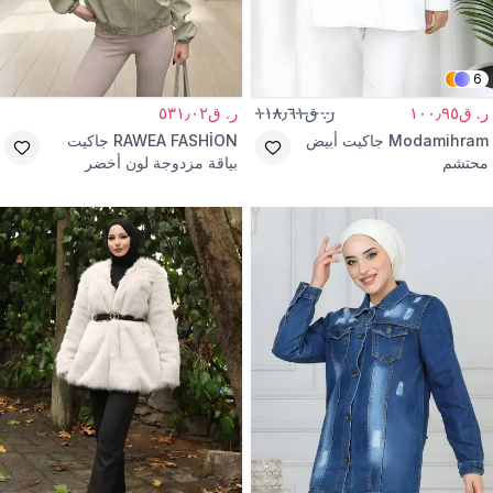
6
ر. ق١٠٠٫٩٥
ر. ق١١٨٫٦١
ر. ق٥٣١٫٠٢
Modamihram
جاكيت أبيض
RAWEA FASHİON
جاكيت
محتشم
بياقة مزدوجة لون أخضر