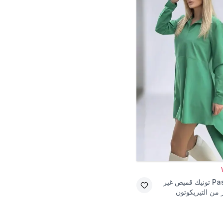
Pas
تونيك قميص غير
من التيريكوتون