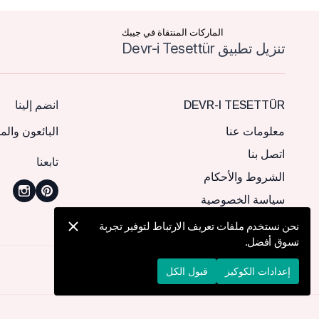
الماركات المنتقاة في جيبك
تنزيل تطبيق Devr-i Tesettür
DEVR-I TESETTÜR
انضم إلينا
معلومات عنا
البائعون والم
اتصل بنا
تابعنا
الشروط والأحكام
سياسة الخصوصية
نحن نستخدم ملفات تعريف الارتباط لتوفير تجربة
تسوق أفضل.
© 2026 Devr-i Tesettür -
جميع الحقوق محفوظة
إعدادات الكوكيز
قبول الكل