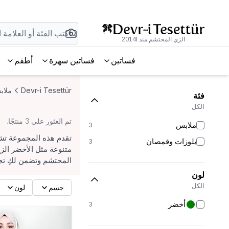
الزي المحتشم منذ 2014l
فساتين
فساتين سهرة
أطقم
Devr-i Tesettür
ملاب
فئة
الكل
تم العثور على 3 منتجًا.
ملابس
3
تقدم هذه المجموعة تشكي
بلوزات وقمصان
3
متنوعة مثل الأخضر الزي
المحتشم وتضمن لكِ تج
لون
الكل
جسم
لون
أخضر
3