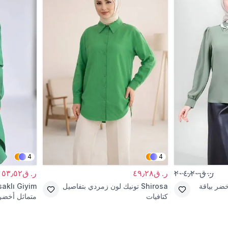
4
4
ر. ق٢٠٤٫٢٠
ر. ق٤٩٫٢٨
ر. ق١٥٣٫٥٢
ر بياقة
Shirosa
تونيك لون زمردي بتفاصيل
aklı Giyim
كتافيات
متماثل أخضر 