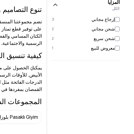
المزايا
تنوع التصاميم
الكل
إرجاع مجاني
3
تضم مجموعتنا المنسقة
على توفير قطع تمتاز ب
شحن مجاني
2
الكتان المسامي والقط
شحن سريع
2
الرسمية والاجتماعية.
معروض للبيع
1
كيفية تنسيق ال
يمكنكِ الحصول على م
الأبيض. للأوقات الرسم
الدرجات الفاتحة مثل 
القمصان بمفردها في ا
المجموعات ال
Pasaklı Giyim بلوزات وقمصان