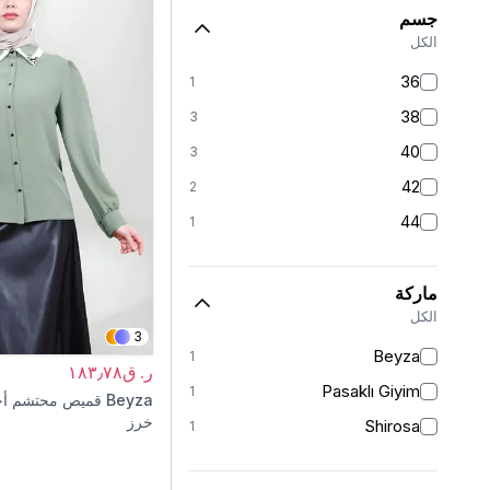
جسم
الكل
36
1
38
3
40
3
42
2
44
1
ماركة
الكل
3
Beyza
1
ر. ق١٨٣٫٧٨
Pasaklı Giyim
1
Beyza
قميص محتشم أخض
خرز
Shirosa
1