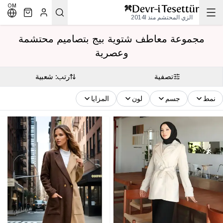
OM
الزي المحتشم منذ 2014l
مجموعة معاطف شتوية بيج بتصاميم محتشمة
وعصرية
تصفية
رتب: شعبية
نمط
جسم
لون
المزايا