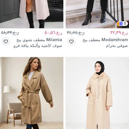
5
ر.ع.٣٢٫٣٩
ر.ع.٣٤٫٧٤
ر.ع.٥٠٫٥٦
ر.ع.٥٨٫٣٣
Modamihram
معطف بيج
Milamia
معطف شتوي بيج
صوفي بحزام
صوف كاشيه وألبكة بياقة فرو
وحزام