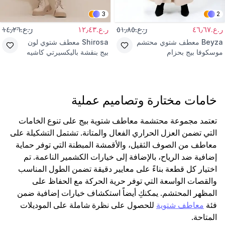
3
2
ر.ع.٤٦٫٦٧
ر.ع.٥١٫٨٥
ر.ع.١٢٫٤٣
ر.ع.١٤٫٢٦
Beyza
معطف شتوي محتشم
Shirosa
معطف شتوي لون
موسكوفا بيج بحزام
بيج بنقشة باليكسيرتي كاشيه
خامات مختارة وتصاميم عملية
تعتمد مجموعة محتشمة معاطف شتوية بيج على تنوع الخامات
التي تضمن العزل الحراري الفعال والمتانة. تشتمل التشكيلة على
معاطف من الصوف الثقيل، والأقمشة المبطنة التي توفر حماية
إضافية ضد الرياح، بالإضافة إلى خيارات الكشمير الناعمة. تم
اختيار كل قطعة بناءً على معايير دقيقة تضمن الطول المناسب
والقصات الواسعة التي توفر حرية الحركة مع الحفاظ على
المظهر المحتشم. يمكنكِ أيضاً استكشاف خيارات إضافية ضمن
فئة
معاطف شتوية
للحصول على نظرة شاملة على الموديلات
المتاحة.