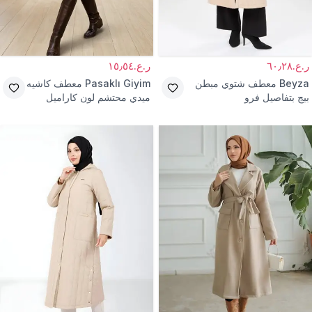
ر.ع.٦٠٫٢٨
ر.ع.١٥٫٥٤
Beyza
معطف شتوي مبطن
Pasaklı Giyim
معطف كاشيه
بيج بتفاصيل فرو
ميدي محتشم لون كاراميل
جملي غير مبطن