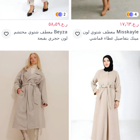
2
4
ر.ع.١٧٫٦٣
ر.ع.٥٨٫٥٩
Misskayle
معطف شتوي لون
Beyza
معطف شتوي محتشم
مينك بتفاصيل غطاء قماشي
لون حجري بقبعة
كاشيه