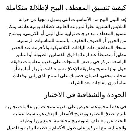
كيفية تنسيق المعطف البيج لإطلالة متكاملة
يُعد اللون البيج من الأساسيات التي يسهل دمجها في خزانة
الملابس الشتوية نظراً لمرونته العالية. لإطلالة يومية هادئة، يمكن
تنسيق المعطف مع درجات ترابية مثل البني أو الكريمي، ووشاح
من الحرير أو الصوف الخفيف. بالنسبة للمناسبات الرسمية،
تمنحكِ المعاطف ذات الياقات الكلاسيكية والأحزمة عند الخصر
مظهراً منضبطاً عند ارتدائها فوق الفساتين الطويلة أو التنانير
الواسعة. نركز في وصف المنتجات على تقديم معلومات دقيقة
حول نوع النسيج وطريقة الإغلاق، سواء كانت بأزرار أمامية أو
سحاب مخفي، لضمان حصولكِ على المنتج الذي يلبي توقعاتكِ
تماماً دون مفاجآت بعد الشراء.
الجودة والشفافية في الاختيار
في هذه المجموعة، نحرص على تقديم منتجات من علامات تجارية
تلتزم بصدق التصنيع ووضوح الأسعار. الهدف هو تبسيط عملية
البحث عن معاطف شتوية بيج محتشمة تجمع بين الوظيفة
والجمالية، مع التركيز على طول الأكمام وتغطية الرقبة وتفاصيل