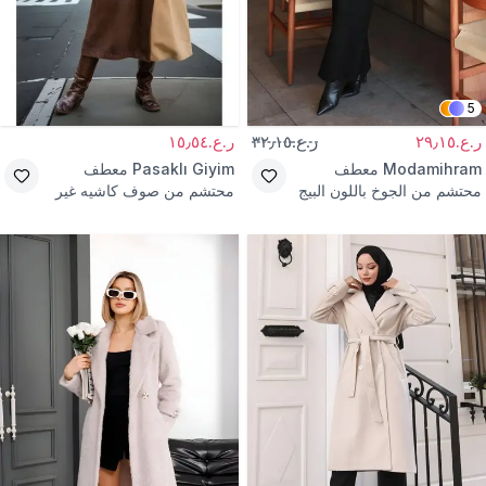
5
ر.ع.٢٩٫١٥
ر.ع.٣٢٫١٥
ر.ع.١٥٫٥٤
Modamihram
معطف
Pasaklı Giyim
معطف
محتشم من الجوخ باللون البيج
محتشم من صوف كاشيه غير
بتفاصيل أزرار
مبطن بلون بني وفيسوني