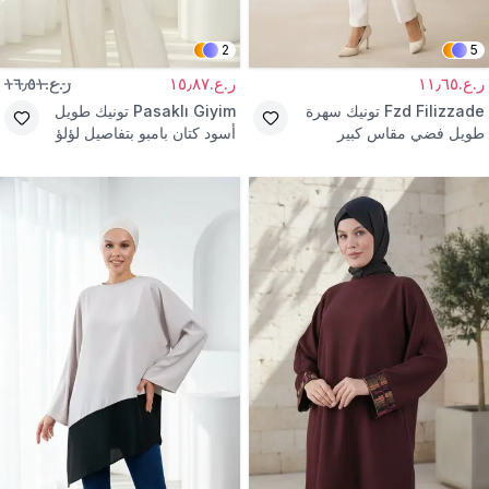
2
5
ر.ع.١١٫٦٥
ر.ع.١٥٫٨٧
ر.ع.١٦٫٥١
Fzd Filizzade
تونيك سهرة
Pasaklı Giyim
تونيك طويل
طويل فضي مقاس كبير
أسود كتان بامبو بتفاصيل لؤلؤ
بتفاصيل إكسسوار