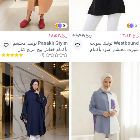
8
5
ر.ع.١٣٫٤٢
ر.ع.١٦٫٩٧
ر.ع.١٨٫٥٢
Westbound
تونيك سويت
Pasaklı Giyim
تونيك محتشم
شيرت محتشم أسود بأكمام
بأكمام خفاش بيج مزيج كتان
)
1
(
طويلة وبياقة دائرية