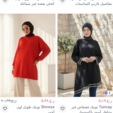
بتفاصيل غارني للمناسبات
كحلي بقصة غير متماثلة
واكسسوار شريط
2
ر.ع.٥٫١٩
ر.ع.٥٫٣٨
ر.ع.١٠٫٦٩
Tuncay
تونيك فضفاض غير
Shirosa
تونيك طويل لون
متناظر أسود بإكسسوار
أحمر