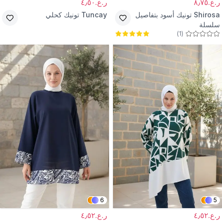
ر.ع.٨٫٧٥
ر.ع.٤٫٥٠
Shirosa
تونيك أسود بتفاصيل
Tuncay
تونيك كحلي
سلسلة
)
1
(
6
5
ر.ع.٤٫٥٢
ر.ع.٤٫٥٢