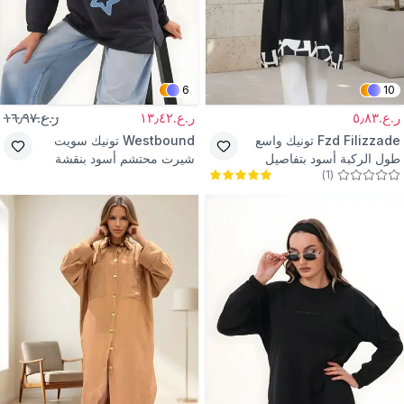
6
10
ر.ع.٥٫٨٣
ر.ع.١٣٫٤٢
ر.ع.١٦٫٩٧
Fzd Filizzade
تونيك واسع
Westbound
تونيك سويت
طول الركبة أسود بتفاصيل
شيرت محتشم أسود بنقشة
)
1
(
كريمية
نجوم بياقة دائرية