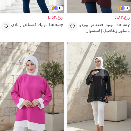
8
8
ر.ع.٥٫٨٣
ر.ع.٤٫٥٢
Tuncay
تونيك فضفاض بوردو
Tuncay
تونيك فضفاض رمادي
بأساور وتفاصيل إكسسوار