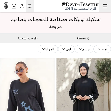
OM
الزي المحتشم منذ 2014l
تشكيلة تونيكات فضفاضة للمحجبات بتصاميم
مريحة
تصفية
رتب: شعبية
نمط
جسم
لون
المزايا