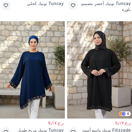
Tuncay
تونيك أخضر بتصميم
Tuncay
تونيك كحلي
بلوزة
4
ر.ع.٥٫١٧
ر.ع.٥٫١٧
Filizzade
تونيك واسع أسود
Tuncay
تونيك مريح طويل