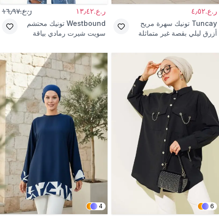
ر.ع.٤٫٥٢
ر.ع.١٣٫٤٢
ر.ع.١٦٫٩٧
Tuncay
تونيك سهرة مريح
Westbound
تونيك محتشم
أزرق ليلي بقصة غير متماثلة
سويت شيرت رمادي بياقة
وتفاصيل متباينة
دائرية وطباعة بارزة
4
6