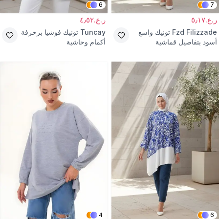
6
7
ر.ع.٥٫١٧
ر.ع.٤٫٥٢
Fzd Filizzade
تونيك واسع
Tuncay
تونيك فوشيا بزخرفة
أسود بتفاصيل قماشية
أكمام وحاشية
وكشكشة
4
6