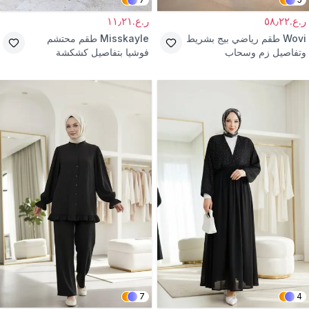
ر.ع.٥٨٫٢٢
ر.ع.١١٫٢١
Wovi
طقم رياضي بيج بشريط
Misskayle
طقم محتشم
وتفاصيل زم وسحاب
فوشيا بتفاصيل كشكشة
7
4