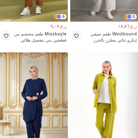
9
5
ر.ع.١٨٫٨٦
ر.ع.٩٫٠٧
Westbound
طقم صيفي
Misskayle
طقم محتشم من
إيكرو ثنائي مطرز بالخرز
قطعتين بني بتفصيل هلالي