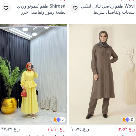
Wovi
طقم رياضي ثنائي ليلكي
Shirosa
طقم كيمونو وردي
بسحاب وتفاصيل شريط
بطبعة زهور وتفاصيل خرز
5
3
ر.ع.٦٣٫٥٢
ر.ع.٩٠٫٧٤
ر.ع.١٩٫٩٠
ر.ع.٣٧٫٧٩