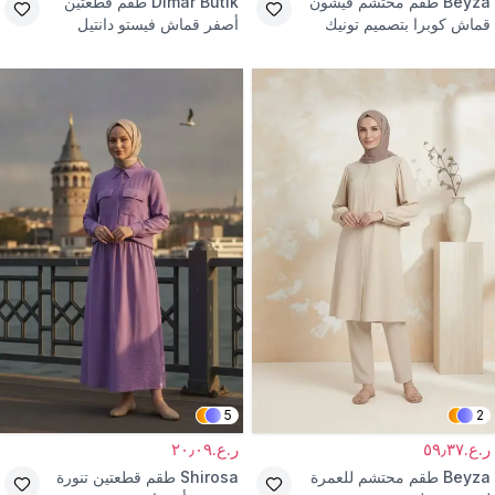
Beyza
طقم محتشم فيشون
Dimar Butik
طقم قطعتين
قماش كوبرا بتصميم تونيك
أصفر قماش فيستو دانتيل
وبنطال
مبطن
5
2
ر.ع.٥٩٫٣٧
ر.ع.٢٠٫٠٩
Beyza
طقم محتشم للعمرة
Shirosa
طقم قطعتين تنورة