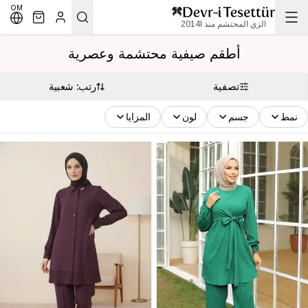
OM
الزي المحتشم منذ 2014l
أطقم صيفية محتشمة وعصرية
تصفية
رتب: شعبية
نمط
جسم
لون
المزايا