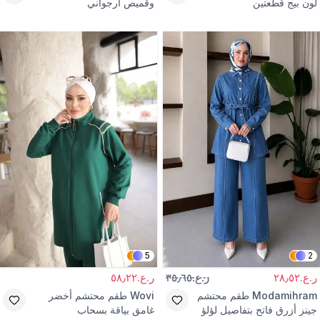
لون بيج قطعتين
وقميص أرجواني
5
2
ر.ع.٢٨٫٥٢
ر.ع.٣٥٫٦٥
ر.ع.٥٨٫٢٢
Modamihram
طقم محتشم
Wovi
طقم محتشم أخضر
جينز أزرق فاتح بتفاصيل لؤلؤ
غامق بياقة بسحاب