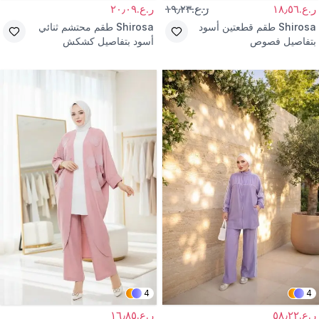
ر.ع.١٨٫٥٦
ر.ع.١٩٫٢٣
ر.ع.٢٠٫٠٩
Shirosa
طقم قطعتين أسود
Shirosa
طقم محتشم ثنائي
بتفاصيل فصوص
أسود بتفاصيل كشكش
4
4
ر.ع.٥٨٫٢٢
ر.ع.١٦٫٨٥