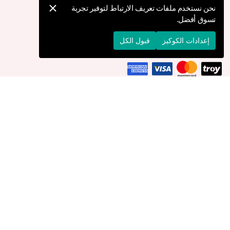
كيف يمكنني تقديم طلب؟
نحن نستخدم ملفات تعريف الارتباط لتوفير تجربة
تسوق أفضل.
الشحن والتوصيل
الإرجاع والإلغاء
إعدادات الكوكيز
قبول الكل
التوصيل إلى
عُمان
© 2026 Devr-i Tesettür -
جميع الحقوق محفوظة
إعدادات الكوكيز
سياسة الكوكيز