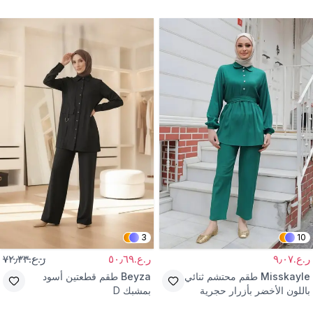
وحزام
3
10
ر.ع.٩٫٠٧
ر.ع.٥٠٫٦٩
ر.ع.٧٢٫٣٣
Misskayle
طقم محتشم ثنائي
Beyza
طقم قطعتين أسود
باللون الأخضر بأزرار حجرية
بمشبك D