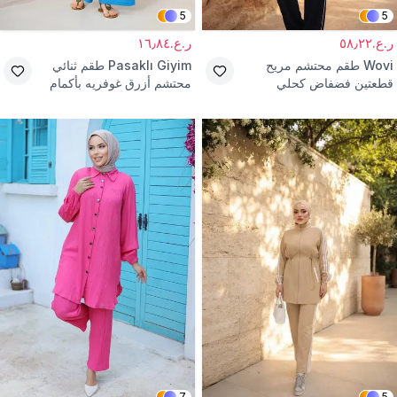
5
5
ر.ع.٥٨٫٢٢
ر.ع.١٦٫٨٤
Wovi
طقم محتشم مريح
Pasaklı Giyim
طقم ثنائي
قطعتين فضفاض كحلي
محتشم أزرق غوفريه بأكمام
بتفاصيل شريط
بالون وخصر مطاطي
7
5