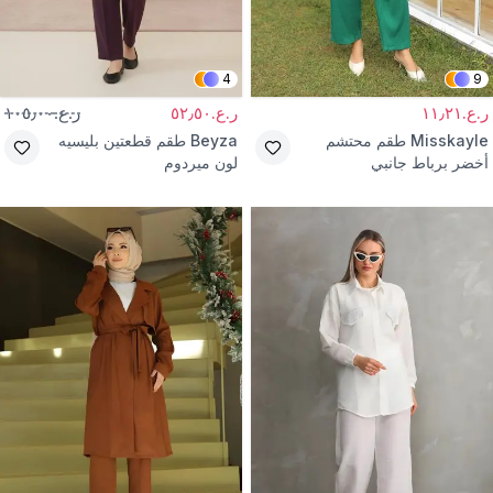
4
9
ر.ع.١١٫٢١
ر.ع.٥٢٫٥٠
ر.ع.١٠٥٫٠٠
Misskayle
طقم محتشم
Beyza
طقم قطعتين بليسيه
أخضر برباط جانبي
لون ميردوم