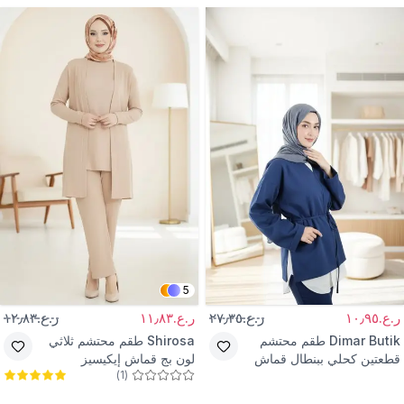
5
ر.ع.١٠٫٩٥
ر.ع.٢٧٫٣٥
ر.ع.١١٫٨٣
ر.ع.١٢٫٨٣
Dimar Butik
طقم محتشم
Shirosa
طقم محتشم ثلاثي
قطعتين كحلي ببنطال قماش
لون بج قماش إيكيسيز
)
1
(
أويشو