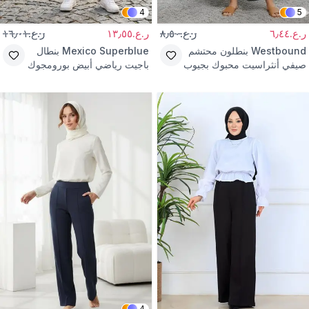
4
5
ر.ع.٦٫٤٤
ر.ع.٨٫٥٠
ر.ع.١٣٫٥٥
ر.ع.١٦٫٠١
Westbound
بنطلون محتشم
Mexico Superblue
بنطال
صيفي أنثراسيت محبوك بجيوب
باجيت رياضي أبيض بورومجوك
بنمط رياضي
مطبوع بنمط الشارع
4