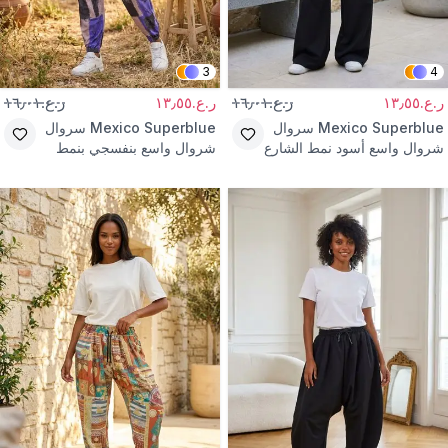
3
4
ر.ع.١٣٫٥٥
ر.ع.١٦٫٠١
ر.ع.١٣٫٥٥
ر.ع.١٦٫٠١
Mexico Superblue
سروال
Mexico Superblue
سروال
شروال واسع أسود نمط الشارع
شروال واسع بنفسجي بنمط
الشارع