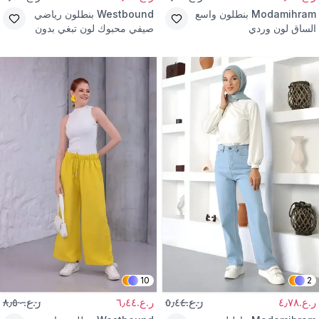
Modamihram
بنطلون واسع
Westbound
بنطلون رياضي
الساق لون وردي
صيفي محبوك لون تبغي بدون
جيوب
10
2
ر.ع.٤٫٧٨
ر.ع.٥٫٤٤
ر.ع.٦٫٤٤
ر.ع.٨٫٥٠