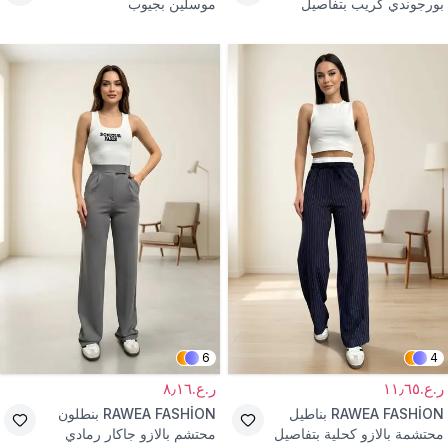
بورجوندي كريب بتفاصيل
موسلين بجيوب
خياطة بارزة
6
4
ر.ع.١١٫٦٥
ر.ع.٨٫١٦
RAWEA FASHİON
بناطيل
RAWEA FASHİON
بنطلون
محتشمة بالازو كحلية بتفاصيل
محتشم بالازو جاكار رمادي