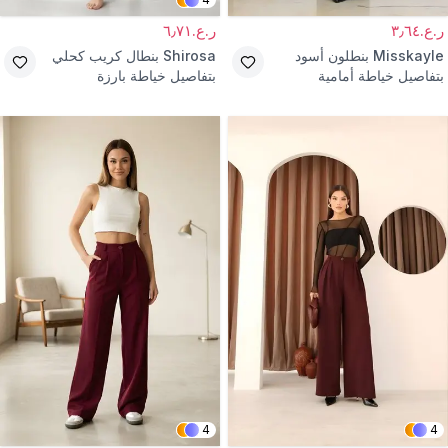
ر.ع.٣٫٦٤
ر.ع.٦٫٧١
Misskayle
بنطلون أسود
Shirosa
بنطال كريب كحلي
بتفاصيل خياطة أمامية
بتفاصيل خياطة بارزة
4
4