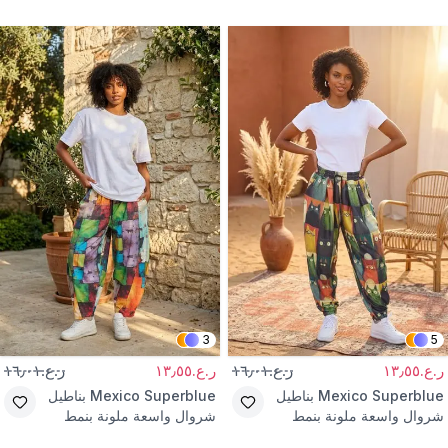
وأربطة
بتفاصيل لاصق
3
5
ر.ع.١٣٫٥٥
ر.ع.١٦٫٠١
ر.ع.١٣٫٥٥
ر.ع.١٦٫٠١
Mexico Superblue
بناطيل
Mexico Superblue
بناطيل
شروال واسعة ملونة بنمط
شروال واسعة ملونة بنمط
الشارع
الشارع