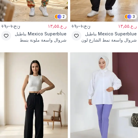
2
3
ر.ع.١٣٫٥٥
ر.ع.١٦٫٠١
ر.ع.١٣٫٥٥
ر.ع.١٦٫٠١
Mexico Superblue
بناطيل
Mexico Superblue
بناطيل
شروال واسعة نمط الشارع لون
شروال واسعة ملونة بنمط
أسود
الشارع