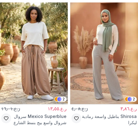
2
2
ر.ع.٣٫٨٦
ر.ع.٤٫٠٨
ر.ع.١٣٫٥٥
ر.ع.١٦٫٠١
Shirosa
بناطيل واسعة رمادية
Mexico Superblue
سروال
ليكرا
شروال واسع بيج بنمط الشارع