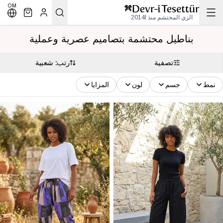
OM
الزي المحتشم منذ 2014l
بناطيل محتشمة بتصاميم عصرية وعملية
تصفية
رتب: شعبية
نمط
جسم
لون
المزايا