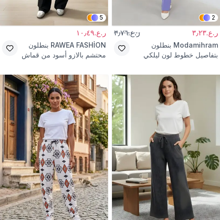
5
2
ر.ع.٣٫٢٣
ر.ع.٣٫٧٦
ر.ع.١٠٫٤٩
Modamihram
بنطلون
RAWEA FASHİON
بنطلون
بتفاصيل خطوط لون ليلكي
محتشم بالازو أسود من قماش
دابل