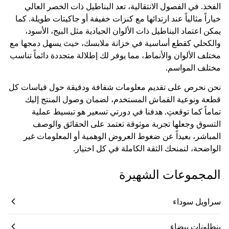
الفخذ. في الفصول الانتقالية، تعد البناطيل ذات الخصر العالي
خياراً مثالياً عند ارتدائها مع كنزات خفيفة أو جاكيتات طويلة. كما
يمكن اعتماد البناطيل ذات الألوان الحيادية مثل البيج، الأسود،
والكحلي كقطع أساسية في خزانة ملابسك، حيث يسهل دمجها مع
مختلف الألوان والأنماط، مما يوفر لك إطلالة متجددة دائماً تناسب
مختلف المواسم.
نحن نحرص على تقديم معلومات شفافة ودقيقة حول قياسات كل
قطعة ونوعية القماش المستخدم، لضمان وصول المنتج إليك
تماماً كما توقعتِ. هدفنا في دورتي تسعير هو تبسيط عملية
التسوق وجعلها تجربة موثوقة تعتمد على الحقائق والوصف
المباشر، بعيداً عن ضغوط العروض الوهمية أو المعلومات غير
الواضحة، لنمنحك الثقة الكاملة في كل اختيار.
المجموعات الشهيرة
سراويل سوداء
بنطلونات بيضاء