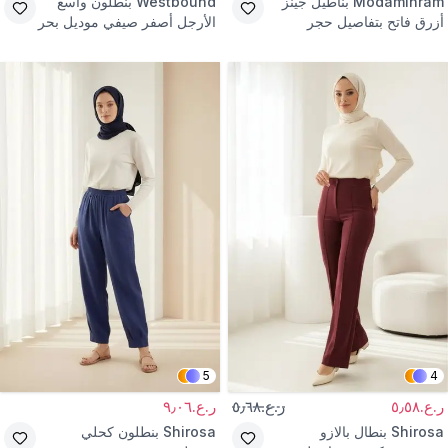
Modamihram
بناطيل جينز
Westbound
بنطلون واسع
أزرق فاتح بتفاصيل حجر
الأرجل أصفر صيفي موديل بحر
5
4
ر.ع.٥٫٥٨
ر.ع.٥٫٦٨
ر.ع.٩٫٠٦
Shirosa
بنطال بالازو
Shirosa
بنطلون كحلي