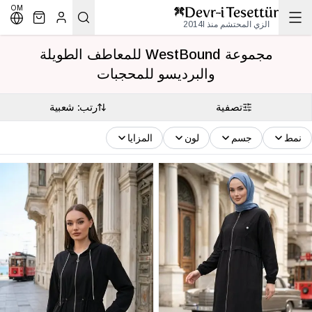
OM
الزي المحتشم منذ 2014l
مجموعة WestBound للمعاطف الطويلة
والبرديسو للمحجبات
تصفية
رتب: شعبية
نمط
جسم
لون
المزايا