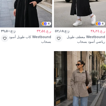
4
4
ر.ع.٣٨٫٢٤
ر.ع.٥٢٫١٨
ر.ع.٣٣٫٥٤
ر.ع.٣٩٫٥٠
Westbound
معطف طويل
Westbound
كاب طويل أسود
رياضي أسود بسحاب
بسحاب