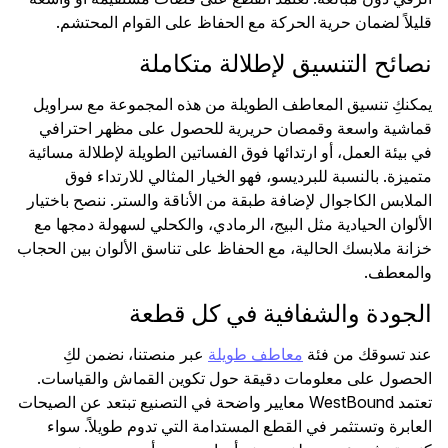
قليلاً لضمان حرية الحركة مع الحفاظ على القوام المحتشم.
نصائح التنسيق لإطلالة متكاملة
يمكنكِ تنسيق المعاطف الطويلة من هذه المجموعة مع سراويل
قماشية واسعة وقمصان حريرية للحصول على مظهر احترافي
في بيئة العمل، أو ارتدائها فوق الفساتين الطويلة لإطلالة مسائية
متميزة. بالنسبة للبرديسو، فهو الخيار المثالي للارتداء فوق
الملابس الكاجوال لإضافة طبقة من الأناقة والستر. ننصح باختيار
الألوان الحيادية مثل البيج، الرمادي، والكحلي لسهولة دمجها مع
خزانة ملابسك الحالية، مع الحفاظ على تناسق الألوان بين الحجاب
والمعطف.
الجودة والشفافية في كل قطعة
عند تسوقك من فئة
معاطف طويلة
عبر منصتنا، نضمن لكِ
الحصول على معلومات دقيقة حول تكوين القماش والقياسات.
تعتمد WestBound معايير واضحة في التصنيع تبتعد عن الصيحات
العابرة وتستثمر في القطع المستدامة التي تدوم طويلاً. سواء