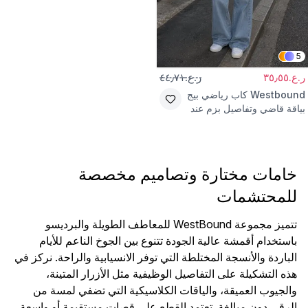
5
ر.ع.٣٥٫٥٥
ر.ع.٤٤٫٧١
Westbound
كاب رياضي بيج
بياقة قاضي وتفاصيل بزم عند
الخصر
خامات مختارة وتصاميم مخصصة
للمحتشمات
تتميز مجموعة WestBound للمعاطف الطويلة والبرديسو
باستخدام أقمشة عالية الجودة تتنوع بين الجوخ الناعم للأيام
الباردة والأنسجة المختلطة التي توفر الانسيابية والراحة. نركز في
هذه التشكيلة على التفاصيل الوظيفية مثل الأزرار المتينة،
والجيوب العميقة، والياقات الكلاسيكية التي تضفي لمسة من
الرقي دون مبالغة. تعتمد القطع على قصات مستقيمة أو واسعة