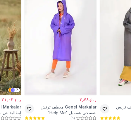
7
ر.ع.٣٫٧٨
ر.ع.٣١٫٠٣
 ترنش
Genel Markalar
معطف ترنش
l Markalar
بنفسجي بتفصيل "Help Me"
إيطالية بني
)
5
(