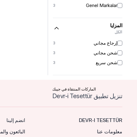
Genel Markalar
3
المزايا
الكل
إرجاع مجاني
3
شحن مجاني
3
شحن سريع
3
الماركات المنتقاة في جيبك
تنزيل تطبيق Devr-i Tesettür
DEVR-I TESETTÜR
انضم إلينا
معلومات عنا
البائعون والم