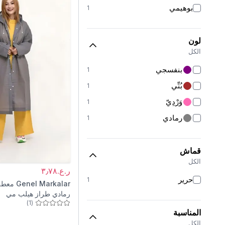
بوهيمي
1
لون
الكل
بنفسجي
1
بُنِّي
1
وَرْدِيّ
1
رمادي
1
قماش
الكل
ر.ع.٣٫٧٨
حرير
1
Genel Markalar
معطف
رمادي طراز هيلب مي
)
1
(
المناسبة
الكل