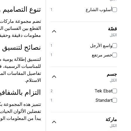
تنوع التصاميم 
أسلوب الشارع
1
تضم مجموعة ماركات متن
قصّة
معلومات دقيقة وحقيقية
الكل
واسع الأرجل
نصائح لتنسيق إ
1
خصر مرتفع
1
لتنسيق إطلالة يومية مت
للمناسبات الرسمية، ف
تفاصيل المقاسات المو
جسم
الاستلام.
الكل
Tek Ebat
التزام بالشفاف
2
Standart
1
تتميز هذه المجموعة ب
تفضلين الألوان الحيادي
يبدأ من المعلومات ال
ماركة
الكل