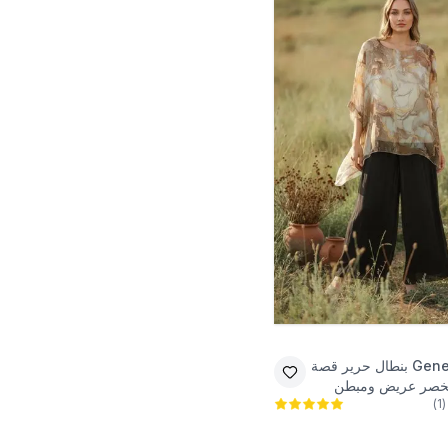
Gene
بنطال حرير قصة
 بخصر عريض ومبطن
)
1
(