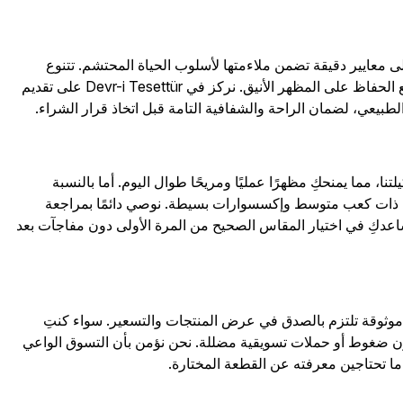
 معايير دقيقة تضمن ملاءمتها لأسلوب الحياة المحتشم. تتنوع
القطع بين الفساتين الطويلة، والتنانير الواسعة، والسترات الرسمية التي توفر تغطية مثالية مع الحفاظ على المظهر الأنيق. نركز في Devr-i Tesettür على تقديم
طبيعي، لضمان الراحة والشفافية التامة قبل اتخاذ قرار الشراء.
ا، مما يمنحكِ مظهرًا عمليًا ومريحًا طوال اليوم. أما بالنسبة
حذية ذات كعب متوسط وإكسسوارات بسيطة. نوصي دائمًا بمراجعة
اعدكِ في اختيار المقاس الصحيح من المرة الأولى دون مفاجآت بعد
 موثوقة تلتزم بالصدق في عرض المنتجات والتسعير. سواء كنتِ
تكِ دون ضغوط أو حملات تسويقية مضللة. نحن نؤمن بأن التسوق الواعي
ا تحتاجين معرفته عن القطعة المختارة.