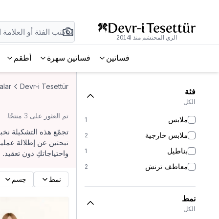
الزي المحتشم منذ 2014l
فساتين
فساتين سهرة
أطقم
alar
Devr-i Tesettür
فئة
الكل
تم العثور على 3 منتجًا.
ملابس
1
تجمّع هذه التشكيلة نخب
ملابس خارجية
2
تبحثين عن إطلالة عملي
بناطيل
1
واحتياجاتكِ دون تعقيد.
معاطف ترنش
2
نمط
جسم
نمط
الكل