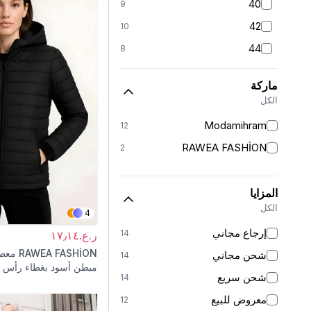
40
9
42
10
44
8
46
10
ماركة
48
10
الكل
50
8
Modamihram
12
52
3
RAWEA FASHİON
2
المزايا
الكل
4
إرجاع مجاني
14
ر.ع.١٧٫١٤
RAWEA FASHİON
معط
شحن مجاني
14
مبطن أسود بغطاء رأس م
شحن سريع
14
بسحاب
معروض للبيع
12