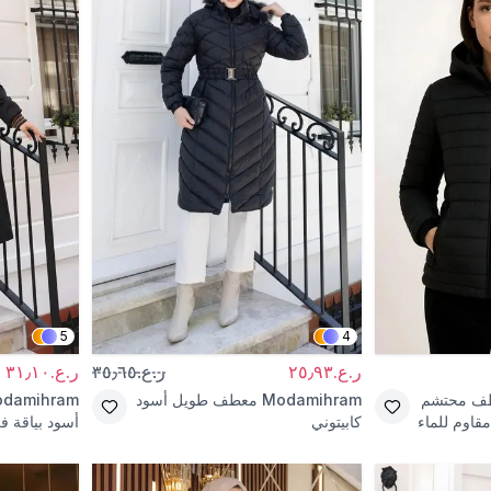
5
4
ر.ع.٢٥٫٩٣
ر.ع.٣٥٫٦٥
ر.ع.٣١٫١٠
ف محتشم
Modamihram
معطف طويل أسود
damihram
قاوم للماء
كابيتوني
أسود بياقة ف