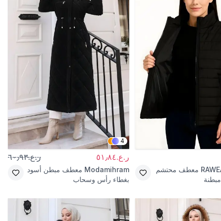
4
ر.ع.٥١٫٨٤
ر.ع.٦٠٫٩٣
RAWE
معطف محتشم
Modamihram
معطف مبطن أسود
مبطنة
بغطاء رأس وسحاب