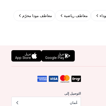
داء
معاطف رياضية
معاطف مودا محرّم
تنزيل
تنزيل
App Store
Google Play
التوصيل إلى
عُمان