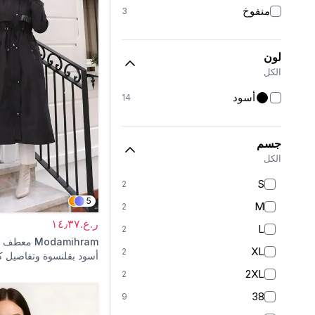
منفوخ
3
لون
الكل
أسود
14
جسم
الكل
S
2
5
M
2
ر.ع.١٤٫٣٧
L
2
Modamihram
معطف م
XL
2
أسود بقلنسوة وتفاصيل كت
2XL
2
38
9