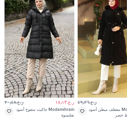
ر.ع.٤٩٫٢٦
ر.ع.١٨٫١٣
ر.ع.٢٠٫٤٨
Mo
معطف مبطن أسود
Modamihram
جاكيت منفوخ أسود
ط خصر
بقلنسوة