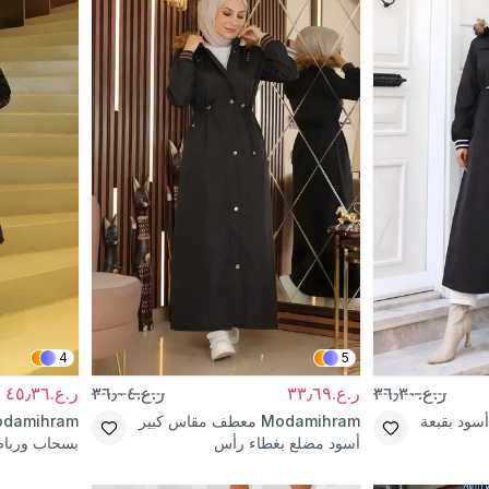
4
5
ر.ع.٣٦٫٣٠
ر.ع.٣٣٫٦٩
ر.ع.٣٦٫٠٤
ر.ع.٤٥٫٣٦
ود بقبعة
Modamihram
معطف مقاس كبير
damihram
أسود مضلع بغطاء رأس
بسحاب وربا