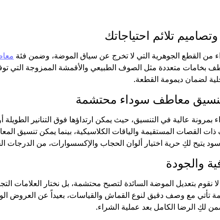
تصاميم تلائم احتياجاتك
ء من القطع الجوهرية التي لا تخرج عن سياق الموضة، وضمن فئة
معا
طف بخامات متعددة مثل الصوف الطبيعي والأقمشة الممزوجة التي توفر
خلية لضمان ديمومة القطعة.
لتنسيق معاطف سوداء محتشمة
 بمرونة عالية في التنسيق، حيث يمكن ارتداؤها فوق التنانير الطويلة أ
ذات القصات المستقيمة والياقات الكلاسيكية، بينما يمكن تنسيق ال
سود يتيح لكِ حرية اختيار ألوان الحجاب والإكسسوارات، من الدرجات الحيا
فية والجودة
 Devr-i Tesettür، لا نقوم بتعديل الموضة السائدة لتصبح محتشمة، بل نختار ال
أتي مع وصف دقيق لنوع القماش والقياسات، بعيداً عن العروض الوهمية
ن لكِ الرضا الكامل بعد عملية الشراء.