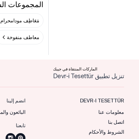
المجموعات ال
مَعَاطِف مودامحرام
معاطف منفوخة
الماركات المنتقاة في جيبك
تنزيل تطبيق Devr-i Tesettür
DEVR-I TESETTÜR
انضم إلينا
معلومات عنا
البائعون والم
اتصل بنا
تابعنا
الشروط والأحكام