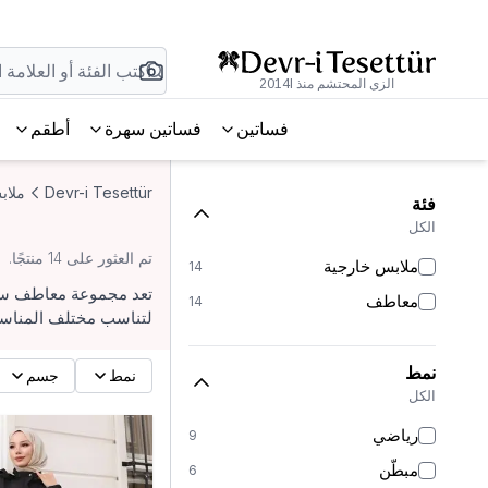
الزي المحتشم منذ 2014l
فساتين
فساتين سهرة
أطقم
Devr-i Tesettür
ملاب
فئة
الكل
تم العثور على 14 منتجًا.
ملابس خارجية
14
تعد مجموعة معاطف سوداء
معاطف
14
لتناسب مختلف المناسبا
نمط
نمط
جسم
الكل
رياضي
9
مبطّن
6