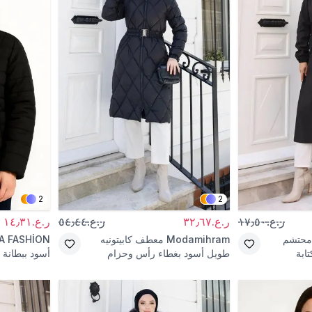
2
2
ر.ع.١٧٫٥٠
ر.ع.٣٢٫٦٧
ر.ع.٥٤٫٤٤
ر.ع.١٤٫٣١
حتشم
Modamihram
معطف كابيتونيه
A FASHİON
ابة
طويل أسود بغطاء رأس وحزام
أسود ببطانة 