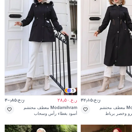
5
ر.ع.٣٢٫١٥
ر.ع.٢٨٫٥٠
ر.ع.٣٠٫٨٥
Mo
معطف محتشم
Modamihram
معطف محتشم
رو وخصر برباط
أسود بغطاء رأس وسحاب