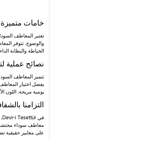
خامات متميزة و
تعتبر المعاطف السودا
والوضوح. تتوفر المعا
الخياطة والبطانة الدا
نصائح عملية 
تتميز المعاطف السوداء
يفضل اختيار المعاطف 
يومية مريحة. اللون الأ
التزامنا بالشفا
في
معاطف سوداء محتشمة ت
على معايير حقيقية تضم