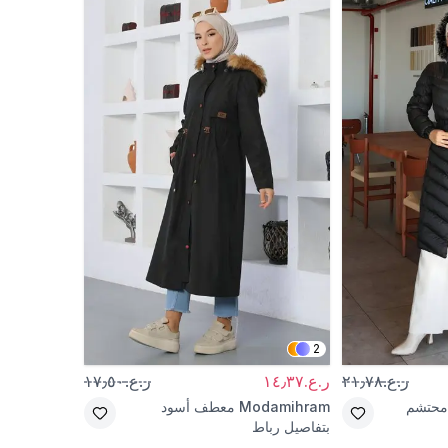
2
ر.ع.٢١٫٧٨
ر.ع.١٤٫٣٧
ر.ع.١٧٫٥٠
حتشم
Modamihram
معطف أسود
بتفاصيل رباط