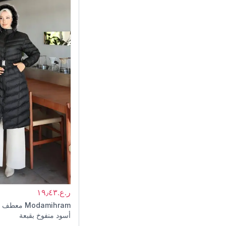
ر.ع.١٩٫٤٣
Modamihram
معطف م
أسود منفوخ بقبعة