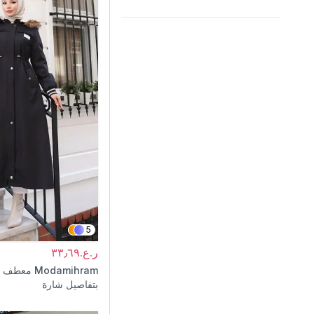
5
ر.ع.٣٣٫٦٩
Modamihram
معطف أس
بتفاصيل شارة