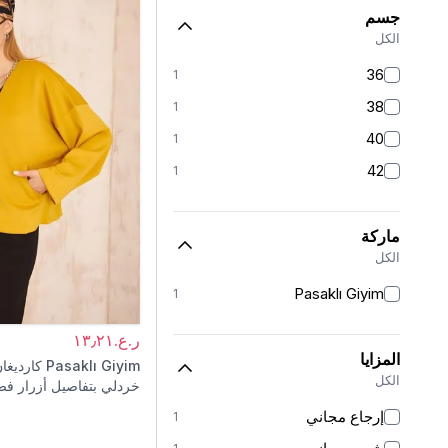
جسم
الكل
36
1
38
1
40
1
42
1
ماركة
الكل
Pasaklı Giyim
1
ر.ع.١٣٫٢١
المزايا
Pasaklı Giyim
كارديغا
الكل
خردلي بتفاصيل أزرار ف
إرجاع مجاني
1