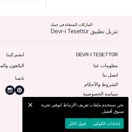
الماركات المنتقاة في جيبك
تنزيل تطبيق Devr-i Tesettür
DEVR-I TESETTÜR
انضم إلينا
معلومات عنا
البائعون والم
اتصل بنا
تابعنا
الشروط والأحكام
سياسة الخصوصية
نحن نستخدم ملفات تعريف الارتباط لتوفير تجربة
تسوق أفضل.
© 2026 Devr-i Tesettür -
جميع الحقوق محفوظة
إعدادات الكوكيز
قبول الكل