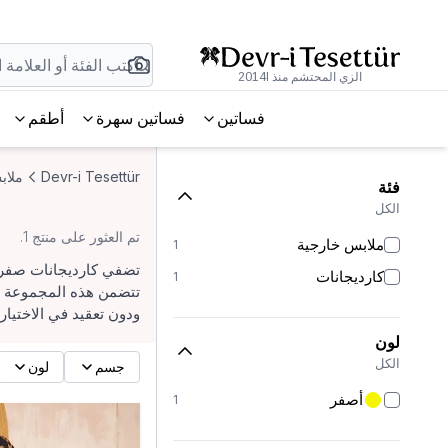
الزي المحتشم منذ 2014l
فساتين
فساتين سهرة
أطقم
Devr-i Tesettür
ملاب
فئة
الكل
تم العثور على منتج 1.
ملابس خارجية
1
تضفي كارديجانات صفراء
كارديجانات
1
تتضمن هذه المجموعة خي
ودون تعقيد في الاختيار
لون
الكل
جسم
لون
أصفر
1