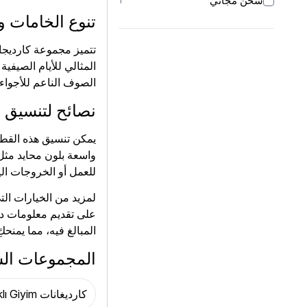
شحن مجاني
1
تنوع الخامات و
تتميز مجموعة كارديجانا
المثالي للأيام الصيفي
الصوف الناعم للأجواء 
نصائح لتنسيق ا
يمكن تنسيق هذه القطع 
واسعة بلون محايد مثل 
للعمل أو الخروجات الي
لمزيد من الخيارات ال
على تقديم معلومات د
المبالغ فيه، مما يمنحك
المجموعات ال
كارديغانات Pasaklı Giyim