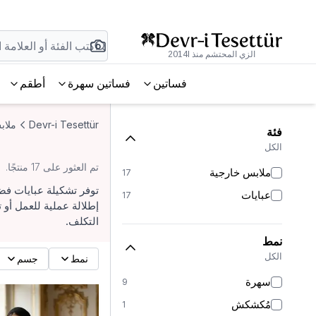
الزي المحتشم منذ 2014l
فساتين
فساتين سهرة
أطقم
Devr-i Tesettür
ملاب
فئة
الكل
تم العثور على 17 منتجًا.
ملابس خارجية
17
توفر تشكيلة عبايات فض
عبايات
17
إطلالة عملية للعمل أو
التكلف.
نمط
الكل
نمط
جسم
سهرة
9
مُكشكش
1