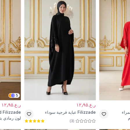
5
ر.ع.١٢٫٩٥
ر.ع.١٢٫٩٥
راء
Filizzade
عباية فرجية سوداء
d Filizzade
م
لون رمادي بت
)
3
(