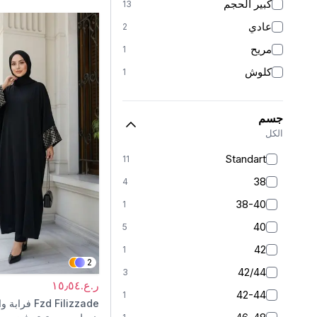
كبير الحجم
13
عادي
2
مريح
1
كلوش
1
جسم
الكل
Standart
11
38
4
38-40
1
40
5
42
1
2
42/44
3
ر.ع.١٥٫٥٤
42-44
1
Fzd Filizzade
فرابة و