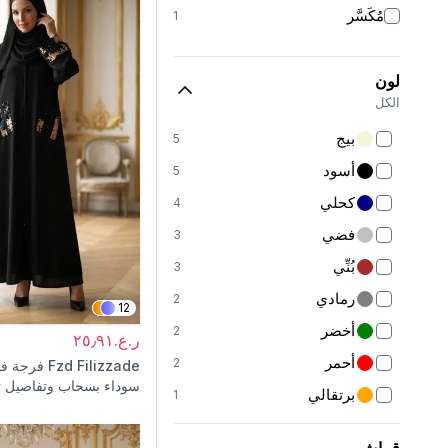
مُكَسَّر
1
لون
الكل
بيج
5
أسود
5
كحلي
4
فضي
3
بُنِّي
3
رمادي
2
12
أخضر
2
ر.ع.٢٥٫٩١
أحمر
2
Fzd Filizzade
فرجة ف
سوداء بسحاب وتفاصيل ت
برتقالي
1
كاكي
1