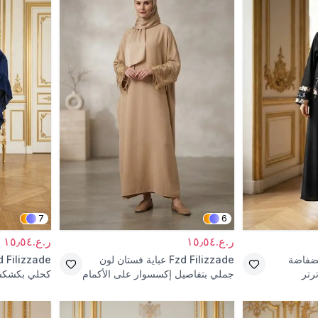
7
6
ر.ع.١٥٫٥٤
ر.ع.١٥٫٥٤
ضفاضة
Fzd Filizzade
عباية فستان لون
d Filizzade
رتر
جملي بتفاصيل إكسسوار على الأكمام
كحلي بكشكشة