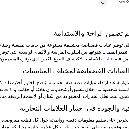
ن بني
 تضمن الراحة والاستدامة
ى توفير عبايات فضفاضة محتشمة مصنوعة من خامات طبيعية وصناعية 
ميز القصات بتنوعها بين أسلوب الفراشة والأكمام الواسعة التي توفر 
ضمن فئة
عبايات
الأساسية لاكتشاف التنوع الكبير الذي يوفره المصممون 
العبايات الفضفاضة لمختلف المناسبات
وازنة عند ارتداء عبايات فضفاضة محتشمة، يُنصح باختيار أحذية ذات
لمسة شخصية من خلال تنسيق أوشحة بألوان هادئة أو حقائب يد ذات تصام
س، بينما تظل الخيارات المصنوعة من الكتان أو الأنسجة الرقيقة مثالية 
فية والجودة في اختيار العلامات التجارية
 Devr-i Tesettür، نحرص على تقديم معلومات دقيقة وواضحة حول كل قطعة معروض
وثوقة ومبنية على الثقة، حيث تلتزم كل علامة تجارية مشاركة بمعايير