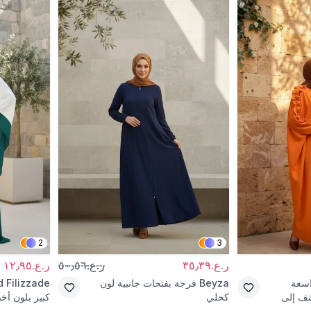
2
3
ر.ع.٣٥٫٣٩
ر.ع.٥٠٫٥٦
ر.ع.١٢٫٩٥
اسعة
Beyza
فرجة بفتحات جانبية لون
d Filizzade
تف إلى
كحلي
كبير بلون أخ