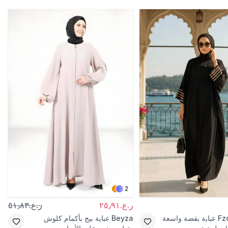
2
ر.ع.٢٥٫٩١
ر.ع.٥١٫٨٣
Fz
عباية بقصة واسعة
Beyza
عباية بيج بأكمام كلوش