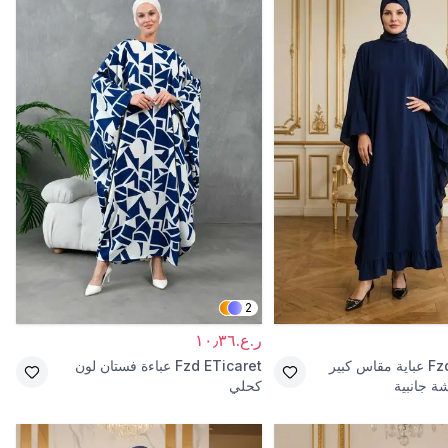
2
ر.ع.١٠٫٣٦
Fz
عباية مقاس كبير
Fzd ETicaret
عباءة فستان لون
 جانبية
كحلي