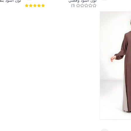
لون أسود وفضي
لون أسود بتف
)
1
(