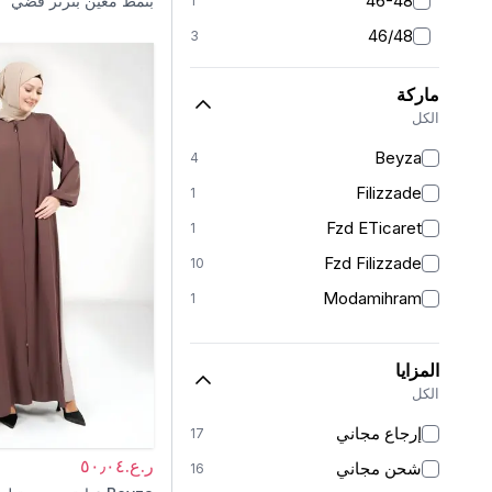
46-48
بنمط معين بترتر فضي
1
46/48
3
50
3
ماركة
52
2
الكل
Beyza
4
Filizzade
1
Fzd ETicaret
1
Fzd Filizzade
10
Modamihram
1
المزايا
الكل
إرجاع مجاني
17
ر.ع.٥٠٫٠٤
شحن مجاني
16