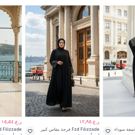
ر.ع.١٢٫٩٥
ر.ع.١٥٫٥٤
اسعة سوداء
Fzd Filizzade
فرجة مقاس كبير
d Filizzade