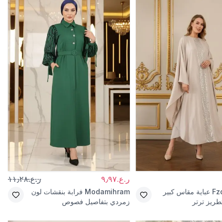
ر.ع.٩٫٩٧
ر.ع.١١٫٢٨
Fz
عباية مقاس كبير
Modamihram
فرابة بنقشات لون
طريز ترتر
زمردي بتفاصيل فصوص