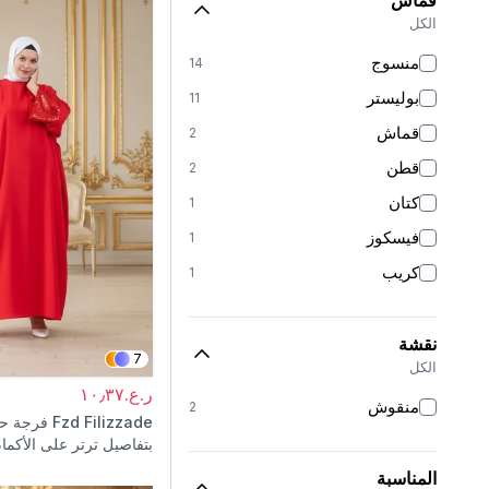
قماش
وَرْدِيّ
1
الكل
أزرق
1
منسوج
14
أبيض
1
بوليستر
11
قماش
2
قطن
2
كتان
1
فيسكوز
1
كريب
1
نقشة
7
الكل
ر.ع.١٠٫٣٧
منقوش
2
Fzd Filizzade
فرجة حم
بتفاصيل ترتر على الأكما
المناسبة