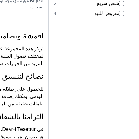
Beyza
عباية مزدوجة لو
شحن سريع
5
بسحاب
معروض للبيع
4
أقمشة وتصاميم
تركز هذه المجموعة عل
لمختلف فصول السنة. تت
المزيد من الخيارات 
نصائح لتنسيق 
للحصول على إطلالة مت
اليومي. يمكنكِ إضافة 
طبقات خفيفة من الملاب
التزامنا بالشفا
في
هو ضمان تجربة تسوق م