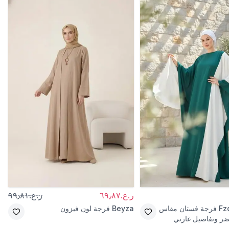
ر.ع.٦٩٫٨٧
ر.ع.٩٩٫٨١
Fz
فرجة فستان مقاس
Beyza
فرجة لون فيزون
ضر وتفاصيل غارني