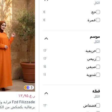
الكل
حج
6
عمرة
6
موسم
الكل
خريفية
17
ربيعي
17
صيفي
15
شتوية
11
3
قصّة
ر.ع.١٢٫٩٥
الكل
Fzd Filizzade
فرابة و
فضفاض
17
برتقالية بكشكش من الك
الأساور