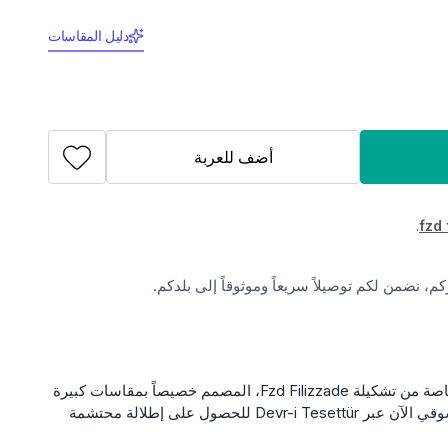
دليل المقاسات
أضف للعربة
.
fzd 
، نضمن لكم توصيلاً سريعاً وموثوقاً إلى بلدكم.
اكتشفي فستان عباية للمناسبات الخاصة من تشكيلة Fzd Filizzade، المصمم خصيصاً بمقاسات كبيرة
وألوان الإيكرو والجملي المتناغمة. تسوقي الآن عبر Devr-i Tesettür للحصول على إطلالة محتشمة