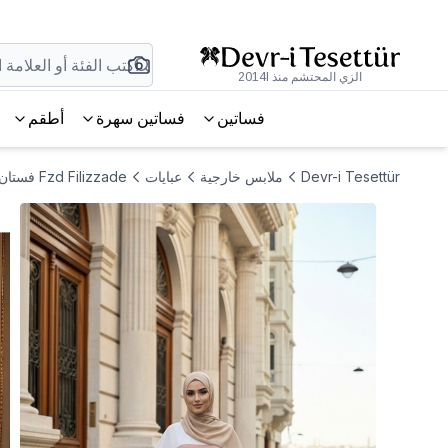
الزي المحتشم منذ 2014l
فساتين
فساتين سهرة
أطقم
Devr-i Tesettür
ملابس خارجية
عبايات
Fzd Filizzade فستان عباية للمناسبات الخاصة بمقاسات كبيرة باللونين الإيكرو والجملي