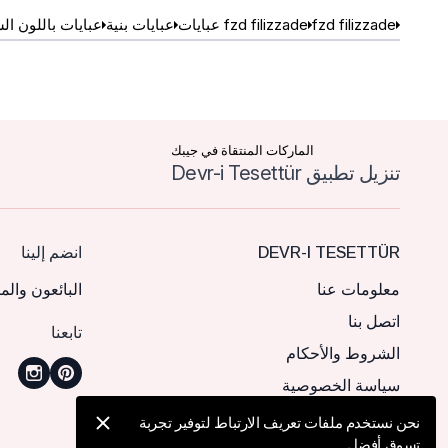
fzd filizzade
fzd filizzade عبايات
عبايات بنية
عبايات باللون ا
الماركات المنتقاة في جيبك
تنزيل تطبيق Devr-i Tesettür
DEVR-I TESETTÜR
انضم إلينا
معلومات عنا
البائعون والم
اتصل بنا
تابعنا
الشروط والأحكام
سياسة الخصوصية
نحن نستخدم ملفات تعريف الارتباط لتوفير تجربة
تسوق أفضل.