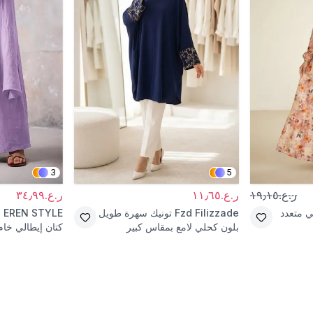
3
5
ر.ع.١٩٫١٥
ر.ع.١١٫٦٥
ر.ع.٣٤٫٩٩
ي متعدد
Fzd Filizzade
تونيك سهرة طويل
EREN STYLE
ب
بلون كحلي لامع بمقاس كبير
كتان إيطالي خام
وتفاصيل إكسسوار