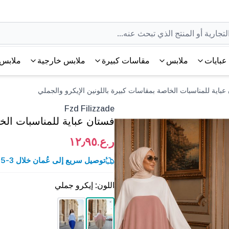
عبايات
ملابس
مقاسات كبيرة
ملابس خارجية
ملابس 
Fzd Filizzade
فستان عباية للمناسبات الخا
ر.ع.١٢٫٩٥
توصيل سريع إلى عُمان خلال 3-5 أيام عمل.
اللون
:
إيكرو جملي