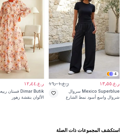
4
ر.ع.١٣٫٥٥
ر.ع.١٦٫٠١
ر.ع.١٢٫٤٤
Mexico Superblue
سروال
Dimar Butik
فستان ربيع
شروال واسع أسود نمط الشارع
الألوان بنقشة زهور
استكشف المجموعات ذات الصلة