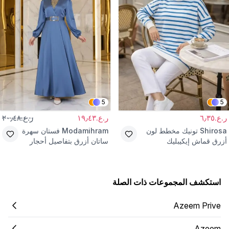
5
5
ر.ع.٦٫٣٥
ر.ع.١٩٫٤٣
ر.ع.٢٠٫٤٨
Shirosa
تونيك مخطط لون
Modamihram
فستان سهرة
أزرق قماش إيكيبليك
ساتان أزرق بتفاصيل أحجار
استكشف المجموعات ذات الصلة
Azeem Prive
Azeem