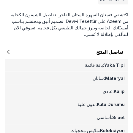
اكتشفي فستان السهرة الستان الفاخر بتفاصيل الشيفون الكحلية
من Azeem على Devr-i Tesettür. تصميم أنيق ومحتشم يناسب
أمسيّاتك الخاصة ويبرز جمالك الطبيعي بكل فخامة. تسوقي الآن
لتتألقي بإطلالة لا تُنسى.
تفاصيل المنتج
Yaka Tipi:
ياقة قائمة
Materyal:
ساتان
Kalıp:
عادي
Kutu Durumu:
بدون علبة
Siluet:
أساسي
Koleksiyon:
ملابس محجبات