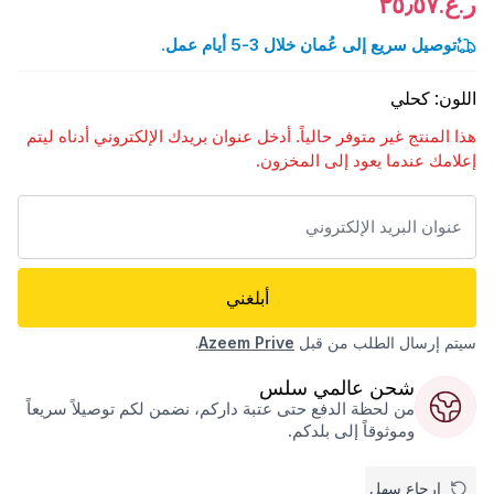
ر.ع.٣٥٫٥٧
توصيل سريع إلى عُمان خلال 3-5 أيام عمل.
اللون
:
كحلي
هذا المنتج غير متوفر حالياً. أدخل عنوان بريدك الإلكتروني أدناه ليتم
إعلامك عندما يعود إلى المخزون.
أبلغني
سيتم إرسال الطلب من قبل
Azeem Prive
.
شحن عالمي سلس
من لحظة الدفع حتى عتبة داركم، نضمن لكم توصيلاً سريعاً
وموثوقاً إلى بلدكم.
إرجاع سهل