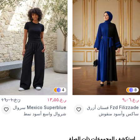
4
8
ر.ع.٩٫٠٦
ر.ع.١٣٫٥٥
ر.ع.١٦٫٠١
Fzd Filizzade
فستان أزرق
Mexico Superblue
سروال
ساكس وأسود منقوش
شروال واسع أسود نمط
بتفاصيل متباينة وحزام
الشارع
استكشف المجموعات ذات الصلة