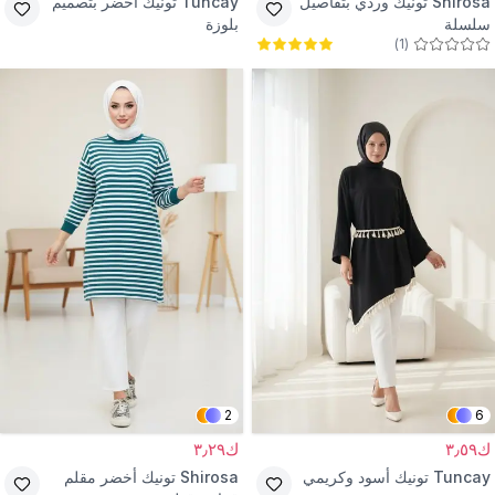
Shirosa
تونيك وردي بتفاصيل
Tuncay
تونيك أخضر بتصميم
سلسلة
بلوزة
)
1
(
2
6
ك٣٫٥٩
ك٣٫٢٩
Tuncay
تونيك أسود وكريمي
Shirosa
تونيك أخضر مقلم