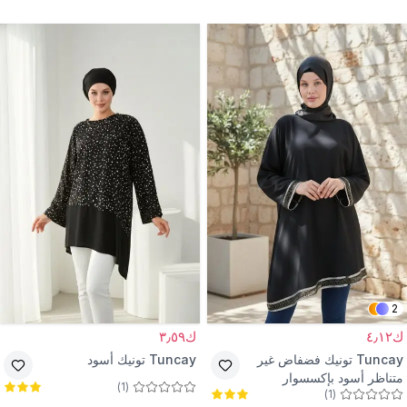
واكسسوار شريط
2
ك٤٫١٢
ك٣٫٥٩
Tuncay
تونيك فضفاض غير
Tuncay
تونيك أسود
متناظر أسود بإكسسوار
)
1
(
)
1
(
شريطي