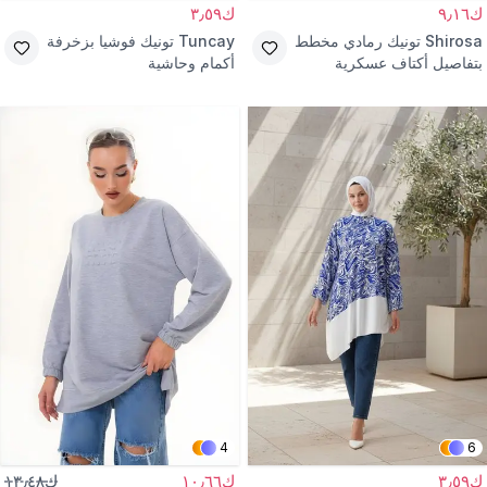
ك٩٫١٦
ك٣٫٥٩
Shirosa
تونيك رمادي مخطط
Tuncay
تونيك فوشيا بزخرفة
بتفاصيل أكتاف عسكرية
أكمام وحاشية
4
6
ك٣٫٥٩
ك١٠٫٦٦
ك١٣٫٤٨