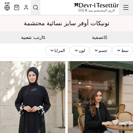
KW
الزي المحتشم منذ 2014l
تونيكات أوفر سايز نسائية محتشمة
تصفية
رتب: شعبية
نمط
جسم
لون
المزايا