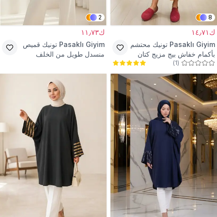
2
8
ك١٤٫٧١
ك١١٫٧٣
Pasaklı Giyim
تونيك محتشم
Pasaklı Giyim
تونيك قميص
بأكمام خفاش بيج مزيج كتان
منسدل طويل من الخلف
)
1
(
رمادي وأبيض وأرجواني