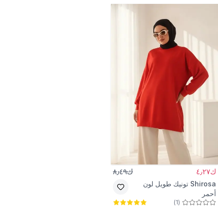
ك٤٫٢٧
ك٨٫٤٩
Shirosa
تونيك طويل لون
أحمر
)
1
(