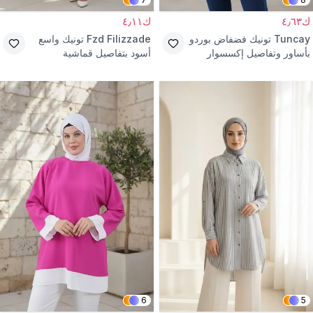
ك٤٫٦٣
ك٤٫١١
Tuncay
تونيك فضفاض بوردو
Fzd Filizzade
تونيك واسع
بأساور وتفاصيل إكسسوار
أسود بتفاصيل قماشية
وكشكشة
6
5