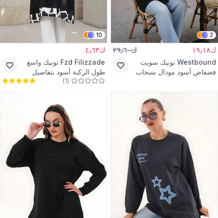
10
2
ك١٩٫١٨
ك٢٩٫٦٠
ك٤٫٦٣
Westbound
تونيك سويت
Fzd Filizzade
تونيك واسع
فضفاض أسود مودال بسحاب
طول الركبة أسود بتفاصيل
)
1
(
كريمية