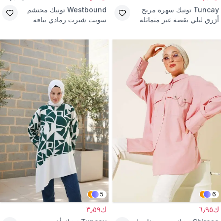
Tuncay
تونيك سهرة مريح
Westbound
تونيك محتشم
أزرق ليلي بقصة غير متماثلة
سويت شيرت رمادي بياقة
وتفاصيل متباينة
دائرية وطباعة بارزة
5
6
ك٦٫٩٥
ك٣٫٥٩