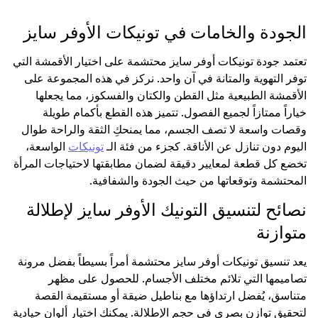
الجودة والخامات في تونيكات الأوفر سايز
تعتمد جودة تونيكات أوفر سايز محتشمة على اختيار الأقمشة التي
توفر التهوية والمتانة في آن واحد. نركز في هذه المجموعة على
الأقمشة الطبيعية مثل القطن والكتان والفسكوز، مما يجعلها
خياراً ممتازاً لجميع الفصول. تتميز هذه القطع بأكمام طويلة
وقصات واسعة لا تصف الجسم، مما يمنحكِ الثقة والراحة طوال
اليوم دون تنازل عن الأناقة. كجزء من فئة الـ
تونيكات
الواسعة،
تخضع كل قطعة لمعايير دقيقة لضمان مطابقتها لاحتياجات المرأة
المحتشمة وتوقعاتها من حيث الجودة والشفافية.
نصائح لتنسيق التونيك الأوفر سايز لإطلالة
متوازنة
يعد تنسيق تونيكات أوفر سايز محتشمة أمراً بسيطاً بفضل مرونة
تصاميمها التي تلائم مختلف الأجسام. للحصول على مظهر
متناسق، يُفضل ارتداؤها مع بناطيل ضيقة أو مستقيمة القصة
لتحقيق توازن بصري في حجم الإطلالة. يمكنكِ اختيار ألوان حيادية