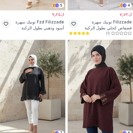
5
4
ك٧٫٧٢
ك٩٫٢٥
Filizzade
تونيك سهرة
Fzd Filizzade
تونيك سهرة
فضفاض كحلي بطول الركبة
أسود وذهبي بطول الركبة
)
1
(
بأكمام خفاش
بتفاصيل إكسسوار
7
8