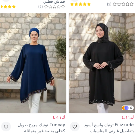
قماش قطني
)
2
(
)
2
(
4
ك٤٫١١
ك٤٫١١
Filizzade
تونيك واسع أسود
Tuncay
تونيك مريح طويل
بتفاصيل غارني للمناسبات
كحلي بقصة غير متماثلة