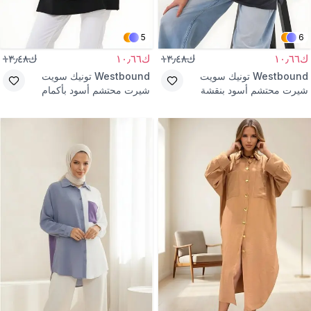
5
6
ك١٠٫٦٦
ك١٣٫٤٨
ك١٠٫٦٦
ك١٣٫٤٨
Westbound
تونيك سويت
Westbound
تونيك سويت
شيرت محتشم أسود بنقشة
شيرت محتشم أسود بأكمام
نجوم بياقة دائرية
طويلة وبياقة دائرية