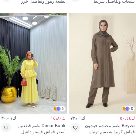
بسحاب وتفاصيل شريط
بطبعة زهور وتفاصيل خرز
5
3
ك٥٠٫٤٤
ك٧٢٫٠٦
ك١٥٫٨٠
ك٣٠٫٠١
Beyza
طقم محتشم فيشون
Dimar Butik
طقم قطعتين
قماش كوبرا بتصميم تونيك
أصفر قماش فيستو دانتيل