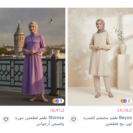
وبنطال
مبطن
5
2
ك٤٧٫١٥
ك١٥٫٩٦
Beyza
طقم محتشم للعمرة
Shirosa
طقم قطعتين تنورة
لون بيج قطعتين
وقميص أرجواني