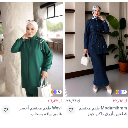
5
2
ك٢٢٫٦٥
ك٢٨٫٣١
ك٤٦٫٢٣
Modamihram
طقم محتشم
Wovi
طقم محتشم أخضر
قطعتين أزرق داكن جينز
غامق بياقة بسحاب
بتفاصيل لؤلؤ وحزام