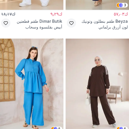
3
ك٥٧٫٠٣
ك٩٫٢٩
ك١٨٫١٧
Beyza
طقم بنطلون وتونيك
Dimar Butik
طقم قطعتين
لون أزرق برلماني
أبيض بقلنسوة وسحاب
5
5