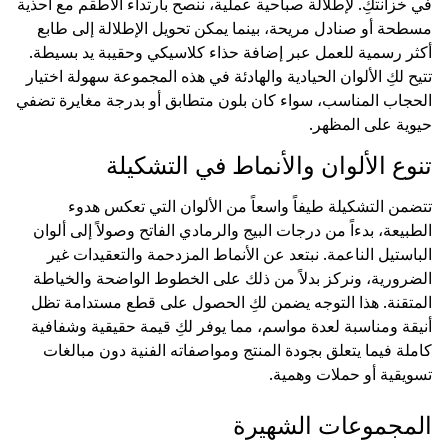
في خزانتكِ. لإطلالة صباحية عملية، ننصح بارتداء الأطقم مع أحذية
مسطحة أو صنادل مريحة، بينما يمكن تحويل الإطلالة إلى طابع
أكثر رسمية للعمل عبر إضافة حذاء كلاسيكي وحقيبة يد بسيطة.
تتيح لكِ الألوان الحيادية والهادئة في هذه المجموعة سهولة اختيار
الحجاب المناسب، سواء كان بلون متطابق أو بدرجة مغايرة تضفي
حيوية على المظهر.
تنوع الألوان والأنماط في التشكيلة
تتضمن التشكيلة طيفاً واسعاً من الألوان التي تعكس هدوء
الطبيعة، بدءاً من درجات البيج والرمادي الفاتح وصولاً إلى ألوان
الباستيل الناعمة. نبتعد عن الأنماط المزدحمة والتعقيدات غير
الضرورية، ونركز بدلاً من ذلك على الخطوط الواضحة والخياطة
المتقنة. هذا التوجه يضمن لكِ الحصول على قطع مستدامة تظل
أنيقة ومناسبة لعدة مواسم، مما يوفر لكِ قيمة حقيقية وشفافية
كاملة فيما يتعلق بجودة المنتج ومواصفاته الفنية دون مبالغات
تسويقية أو حملات وهمية.
المجموعات الشهيرة