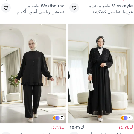
Misskayle
طقم محتشم
Westbound
طقم من
فوشيا بتفاصيل كشكشة
قطعتين رياضي أسود بأكمام
دنيم
7
4
ك١٤٫٧٤
ك١٥٫٢٧
ك١٥٫٩٦