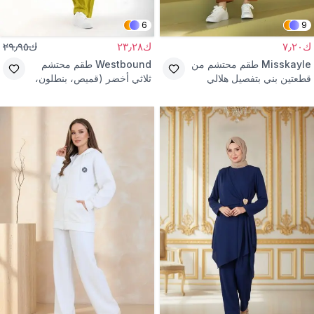
6
9
ك٧٫٢٠
ك٢٣٫٢٨
ك٢٩٫٩٥
Misskayle
طقم محتشم من
Westbound
طقم محتشم
قطعتين بني بتفصيل هلالي
ثلاثي أخضر (قميص، بنطلون،
تي شيرت)