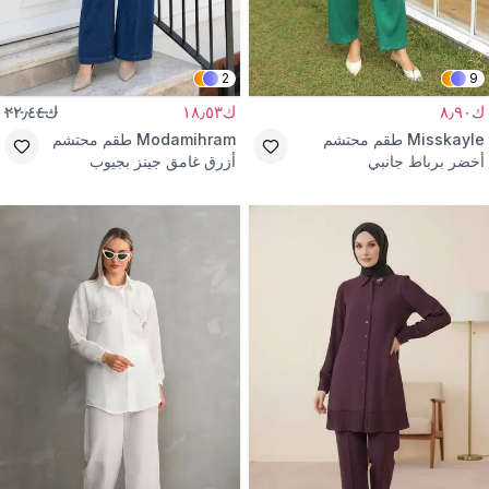
2
9
ك٨٫٩٠
ك١٨٫٥٣
ك٢٢٫٤٤
Misskayle
طقم محتشم
Modamihram
طقم محتشم
أخضر برباط جانبي
أزرق غامق جينز بجيوب
مرصعة بالأحجار