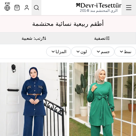
KW
الزي المحتشم منذ 2014l
أطقم ربيعية نسائية محتشمة
تصفية
رتب: شعبية
نمط
جسم
لون
المزايا