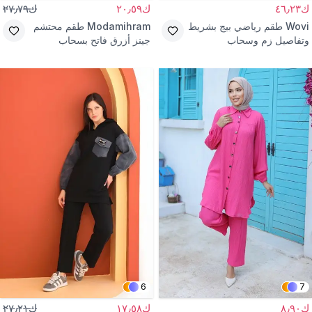
ك٤٦٫٢٣
ك٢٠٫٥٩
ك٢٧٫٧٩
Wovi
طقم رياضي بيج بشريط
Modamihram
طقم محتشم
وتفاصيل زم وسحاب
جينز أزرق فاتح بسحاب
6
7
ك٨٫٩٠
ك١٧٫٥٨
ك٢٧٫٢١