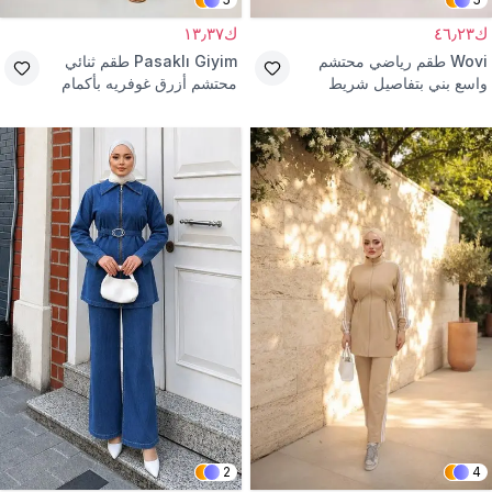
ك٤٦٫٢٣
ك١٣٫٣٧
Wovi
طقم رياضي محتشم
Pasaklı Giyim
طقم ثنائي
واسع بني بتفاصيل شريط
محتشم أزرق غوفريه بأكمام
بالون وخصر مطاطي
2
4