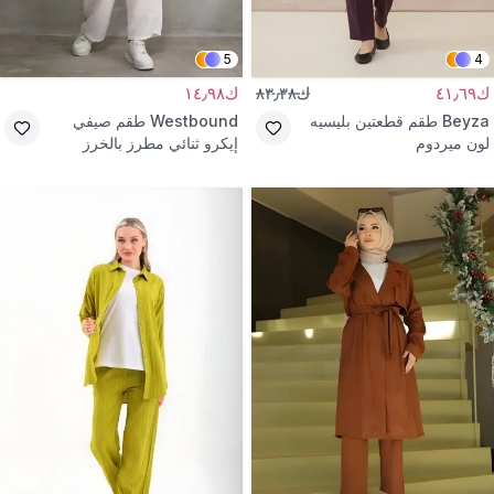
5
4
ك٤١٫٦٩
ك٨٣٫٣٨
ك١٤٫٩٨
Beyza
طقم قطعتين بليسيه
Westbound
طقم صيفي
لون ميردوم
إيكرو ثنائي مطرز بالخرز