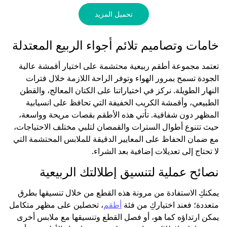
تحميل المزيد
خامات وتصاميم تلائم أجواء الربيع المعتدلة
تعتمد مجموعة أطقم ربيعية محتشمة على اختيار أقمشة عالية
الجودة تسمح بمرور الهواء وتوفر الراحة اللازمة خلال فترات
النهار الطويلة. نركز في اختياراتنا على الكتان المعالج، والقطن
الطبيعي، وأقمشة الكريب الخفيفة التي تحافظ على انسيابية
المظهر دون شفافية. تأتي هذه الأطقم بقصات مريحة وواسعة،
حيث تتنوع أطوال السترات والقمصان لتلبي مختلف الاحتياجات،
مع ضمان الحفاظ على المعايير الدقيقة للملابس المحتشمة التي
لا تحتاج إلى تعديلات إضافية بعد الشراء.
نصائح عملية لتنسيق إطلالتك الربيعية
يمكنكِ الاستفادة من مرونة هذه القطع من خلال تنسيقها بطرق
متعددة؛ فعند اختياركِ من فئة
أطقم
، تحصلين على مظهر متكامل
يمكن ارتداؤه كما هو، أو فصل القطع وتنسيقها مع ملابس أخرى