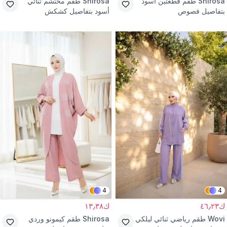
Shirosa
طقم قطعتين أسود
Shirosa
طقم محتشم ثنائي
بتفاصيل فصوص
أسود بتفاصيل كشكش
4
4
ك٤٦٫٢٣
ك١٣٫٣٨
Wovi
طقم رياضي ثنائي ليلكي
Shirosa
طقم كيمونو وردي