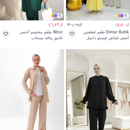
5
5
ك١٥٫٨٠
ك٣٠٫٠١
ك٤٦٫٢٣
Dimar Butik
طقم قطعتين
Wovi
طقم محتشم أخضر
أصفر قماش فيستو دانتيل
غامق بياقة بسحاب
مبطن