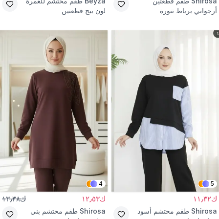
Shirosa
طقم قطعتين
Beyza
طقم محتشم للعمرة
أرجواني برباط تنورة
لون بيج قطعتين
4
5
ك١١٫٣٢
ك١٢٫٥٣
ك١٣٫٣٨
Shirosa
طقم محتشم أسود
Shirosa
طقم محتشم بني