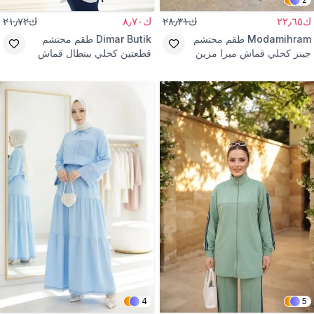
ك٢٢٫٦٥
ك٢٨٫٣١
ك٨٫٧٠
ك٢١٫٧٢
Modamihram
طقم محتشم
Dimar Butik
طقم محتشم
جينز كحلي قماش ميرا مزين
قطعتين كحلي ببنطال قماش
بالأحجار
أويشو
4
5