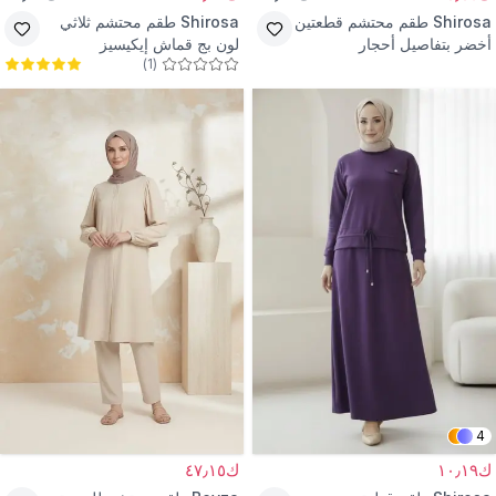
Shirosa
طقم محتشم قطعتين
Shirosa
طقم محتشم ثلاثي
أخضر بتفاصيل أحجار
لون بج قماش إيكيسيز
)
1
(
4
ك١٠٫١٩
ك٤٧٫١٥