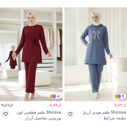
وخصر مطاطي
4
5
ك٧٫٧٢
ك٨٫٩٩
ك٩٫٤٦
Shirosa
طقم هودي أزرق
Shirosa
طقم قطعتين لون
بطبعة شرائط
بوربوني بتفاصيل أزرار