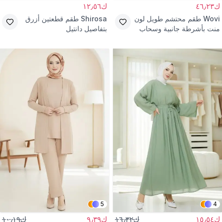
ك٤٦٫٢٣
ك١٢٫٥٦
Wovi
طقم محتشم طويل لون
Shirosa
طقم قطعتين أزرق
منت بأشرطة جانبية وسحاب
بتفاصيل دانتيل
5
4
ك١٥٫٥٤
ك١٦٫٣٢
ك٩٫٣٩
ك١٠٫١٩