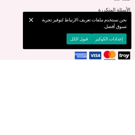
الأسئلة المتكررة
كيف يمكنني تقديم طلب؟
نحن نستخدم ملفات تعريف الارتباط لتوفير تجربة
تسوق أفضل.
الشحن والتوصيل
الإرجاع والإلغاء
إعدادات الكوكيز
قبول الكل
التوصيل إلى
الكويت
© 2026 Devr-i Tesettür -
جميع الحقوق محفوظة
إعدادات الكوكيز
سياسة الكوكيز