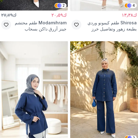
2
4
ك١٣٫٣٨
ك٢٠٫٥٩
ك٢٧٫٧٩
Shirosa
طقم كيمونو وردي
Modamihram
طقم محتشم
بطبعة زهور وتفاصيل خرز
جينز أزرق داكن بسحاب
2