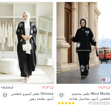
2
ك١٩٫٧٦
ك١٣٫٣٦
ك١٥٫٤٤
Wovi Moda
طقم محتشم
Shirosa
طقم كيمونو قطعتين
قطعتين أسود بتفاصيل طباعة
أسود بطبعة زهور
)
1
(
كونتور