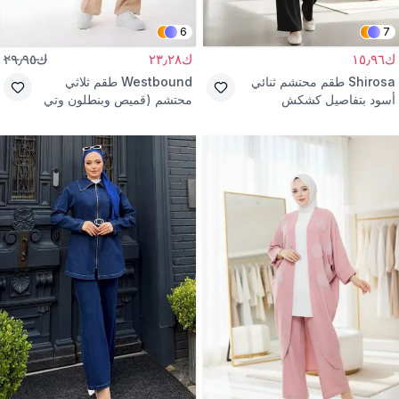
6
7
ك١٥٫٩٦
ك٢٣٫٢٨
ك٢٩٫٩٥
Shirosa
طقم محتشم ثنائي
Westbound
طقم ثلاثي
أسود بتفاصيل كشكش
محتشم (قميص وبنطلون وتي
شيرت) بيج