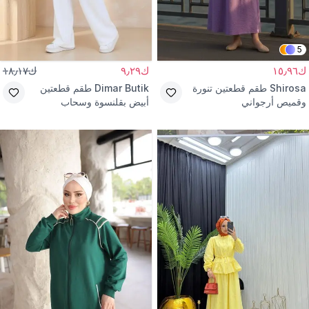
5
ك١٥٫٩٦
ك٩٫٢٩
ك١٨٫١٧
Shirosa
طقم قطعتين تنورة
Dimar Butik
طقم قطعتين
وقميص أرجواني
أبيض بقلنسوة وسحاب