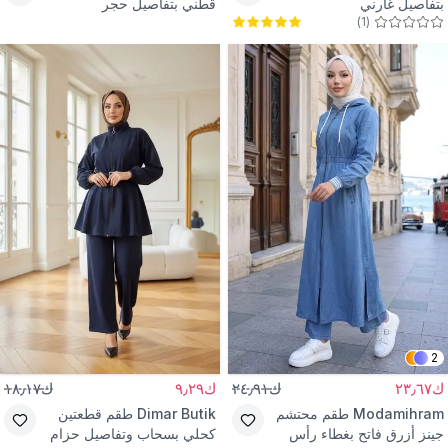
بتفاصيل غارني
قطني بتفاصيل حجر
)
1
(
2
ك٢٣٫٦٧
ك٢٤٫٩١
ك٩٫٢٩
ك١٨٫١٧
Modamihram
طقم محتشم
Dimar Butik
طقم قطعتين
جينز أزرق فاتح بغطاء رأس
كحلي بسحاب وتفاصيل حزام