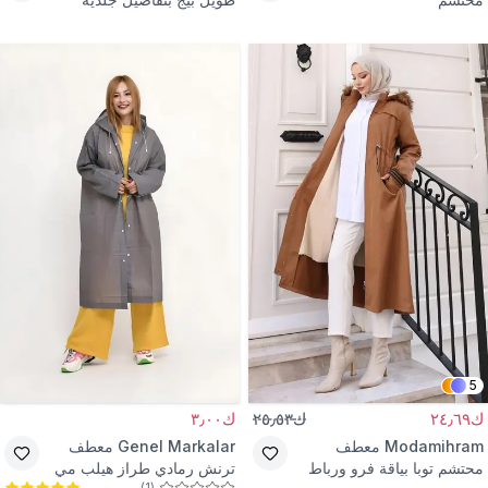
5
ك٢٤٫٦٩
ك٢٥٫٥٣
ك٣٫٠٠
Modamihram
معطف
Genel Markalar
معطف
محتشم توبا بياقة فرو ورباط
ترنش رمادي طراز هيلب مي
)
1
(