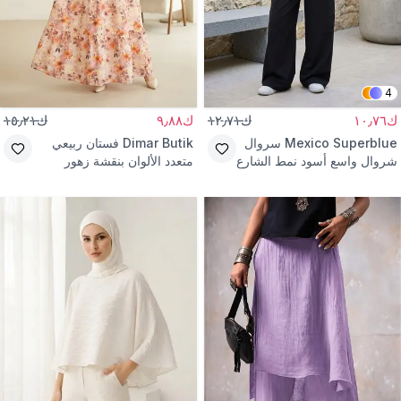
4
ك١٠٫٧٦
ك١٢٫٧١
ك٩٫٨٨
ك١٥٫٢١
Mexico Superblue
سروال
Dimar Butik
فستان ربيعي
شروال واسع أسود نمط الشارع
متعدد الألوان بنقشة زهور