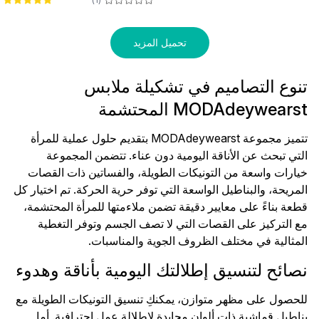
خصر
تحميل المزيد
تنوع التصاميم في تشكيلة ملابس
MODAdeywearst المحتشمة
تتميز مجموعة MODAdeywearst بتقديم حلول عملية للمرأة
التي تبحث عن الأناقة اليومية دون عناء. تتضمن المجموعة
خيارات واسعة من التونيكات الطويلة، والفساتين ذات القصات
المريحة، والبناطيل الواسعة التي توفر حرية الحركة. تم اختيار كل
قطعة بناءً على معايير دقيقة تضمن ملاءمتها للمرأة المحتشمة،
مع التركيز على القصات التي لا تصف الجسم وتوفر التغطية
المثالية في مختلف الظروف الجوية والمناسبات.
نصائح لتنسيق إطلالتك اليومية بأناقة وهدوء
للحصول على مظهر متوازن، يمكنكِ تنسيق التونيكات الطويلة مع
بناطيل قماشية ذات ألوان محايدة لإطلالة عمل احترافية. أما