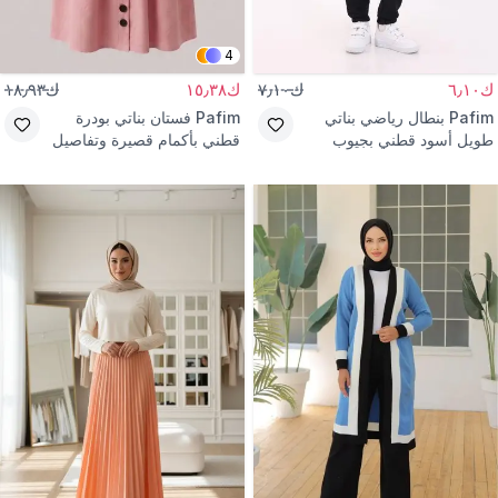
4
ك٦٫١٠
ك٧٫١٠
ك١٥٫٣٨
ك١٨٫٩٣
Pafim
بنطال رياضي بناتي
Pafim
فستان بناتي بودرة
طويل أسود قطني بجيوب
قطني بأكمام قصيرة وتفاصيل
ومبطن بالصوف
أزرار