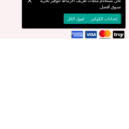
كيف يمكنني تقديم طلب؟
نحن نستخدم ملفات تعريف الارتباط لتوفير تجربة
تسوق أفضل.
الشحن والتوصيل
الإرجاع والإلغاء
إعدادات الكوكيز
قبول الكل
التوصيل إلى
الكويت
© 2026 Devr-i Tesettür -
جميع الحقوق محفوظة
إعدادات الكوكيز
سياسة الكوكيز
Devr-i Tesettür
، مدعوم من
MBS Dijital
.