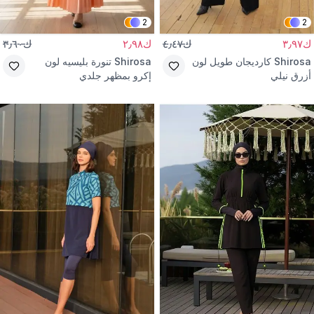
2
2
ك٣٫٩٧
ك٤٫٤٧
ك٢٫٩٨
ك٣٫٦٠
Shirosa
كارديجان طويل لون
Shirosa
تنورة بليسيه لون
أزرق نيلي
إكرو بمظهر جلدي