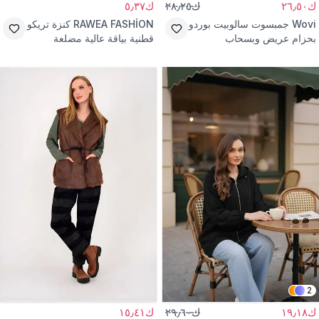
ك٢٦٫٥٠
ك٢٨٫٢٥
ك٥٫٣٧
Wovi
جمبسوت سالوبيت بوردو
RAWEA FASHİON
كنزة تريكو
بحزام عريض وبسحاب
قطنية بياقة عالية مضلعة
سميكة كحلية
2
ك١٩٫١٨
ك٢٩٫٦٠
ك١٥٫٤١