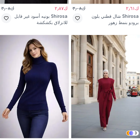
ك٢٫٦١
ك٣٫٠٨
ك٢٫٨٧
ك٣٫٠٨
Shirosa
شال قطني بلون
Shirosa
بونيه أسود غير قابل
برودو بنمط زهور
للانزلاق بكشكشة
3