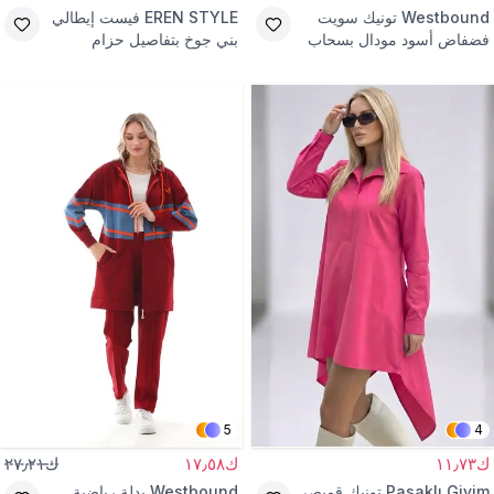
Westbound
تونيك سويت
EREN STYLE
فيست إيطالي
فضفاض أسود مودال بسحاب
بني جوخ بتفاصيل حزام
5
4
ك١١٫٧٣
ك١٧٫٥٨
ك٢٧٫٢١
Pasaklı Giyim
تونيك قميصي
Westbound
بدلة رياضية