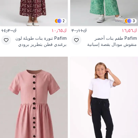
2
3
ك١٦٫٥٦
ك٢٠٫١١
ك١٠٫٦٥
ك١٤٫٢٠
Pafim
طقم بنات أخضر
Pafim
تنورة بنات طويلة لون
منقوش مودال بقصة إسبانية
برغندي قطن بتطريز برودي
وخصر مطاطي