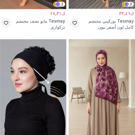
2
2
ك٣٣٫٤٦
ك٢٨٫٣١
Tesmay
بوركيني محتشم
Tesmay
مايو نصف محتشم
كامل لون أصفر نيون
تركوازي