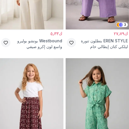
3
ك٢٧٫٧٩
ك٥٫٣٣
EREN STYLE
بنطلون تنورة
Westbound
بونشو بوليرو
ليلكي كتان إيطالي خام
واسع لون إكرو صيفي