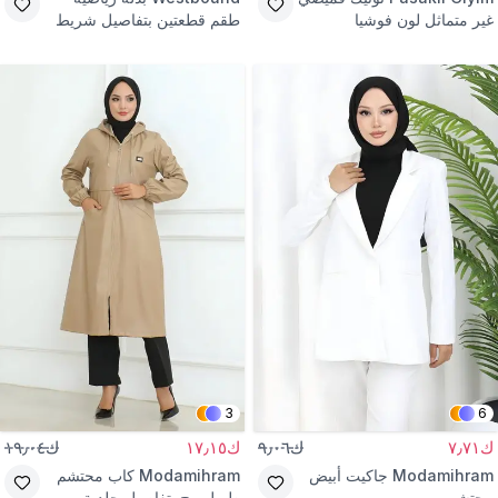
غير متماثل لون فوشيا
طقم قطعتين بتفاصيل شريط
تيريكوتون
بورغندي ودينم
3
6
ك٧٫٧١
ك٩٫٠٦
ك١٧٫١٥
ك١٩٫٠٤
Modamihram
جاكيت أبيض
Modamihram
كاب محتشم
محتشم
طويل بيج بتفاصيل جلدية