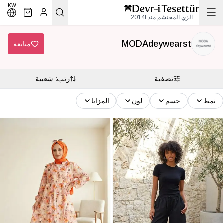
KW
الزي المحتشم منذ 2014l
MODAdeywearst
متابعة
تصفية
رتب: شعبية
نمط
جسم
لون
المزايا